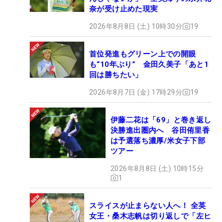
奈が受け止めた現実
2026年8月8日 (土) 10時30分
19
首位発進もグリーン上での開眼
も“10年ぶり” 金田久美子「あと1
回は勝ちたい」
2026年8月7日 (金) 17時29分
19
伊藤二花は「69」と巻き返し
決勝進出圏内へ 谷田侑里香
は予選落ち濃厚/米女子下部
ツアー
2026年8月8日 (土) 10時15分
1
スライスが止まらない人へ！ 全英
女王・桑木志帆は切り返しで「左ヒ