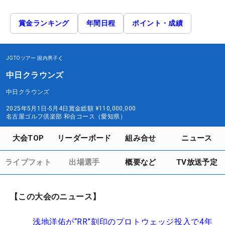
賞金ランキング
年間日程
ポイント・成績
JGTOツアー
国内男子
中日クラウンズ
中日クラウンズ
2025年5月1日-5月4日
賞金総額
¥110,000,000
名古屋ゴルフ倶楽部 和合コース（愛知県）
大会TOP
リーダーボード
組み合せ
ニュース
ライブフォト
出場選手
概要など
TV放送予定
【この大会のニュース】
浅地洋佑が“RR”刻印のプロトウェッジ投入で4年