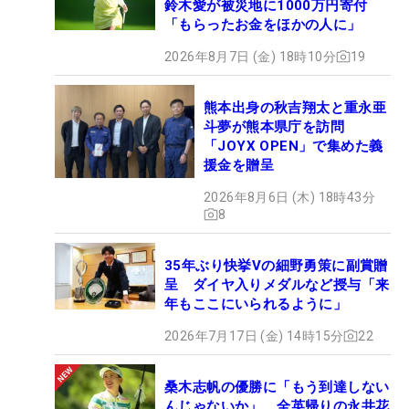
鈴木愛が被災地に1000万円寄付
「もらったお金をほかの人に」
2026年8月7日 (金) 18時10分
19
熊本出身の秋吉翔太と重永亜
斗夢が熊本県庁を訪問
「JOYX OPEN」で集めた義
援金を贈呈
2026年8月6日 (木) 18時43分
8
35年ぶり快挙Vの細野勇策に副賞贈
呈 ダイヤ入りメダルなど授与「来
年もここにいられるように」
2026年7月17日 (金) 14時15分
22
桑木志帆の優勝に「もう到達しない
んじゃないか」 全英帰りの永井花