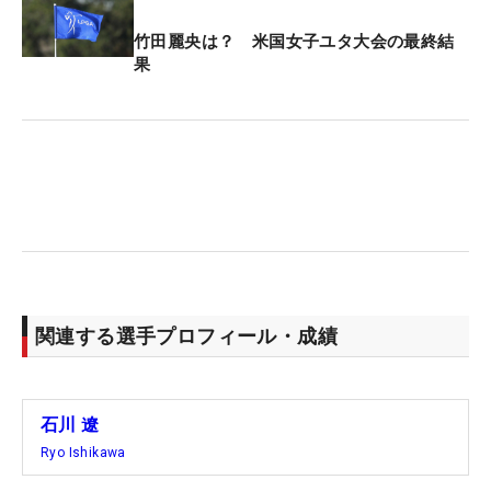
竹田麗央は？ 米国女子ユタ大会の最終結
果
関連する選手プロフィール・成績
石川 遼
Ryo Ishikawa