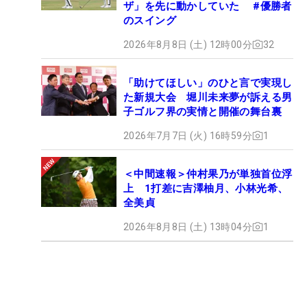
ザ」を先に動かしていた #優勝者
のスイング
2026年8月8日 (土) 12時00分
32
「助けてほしい」のひと言で実現し
た新規大会 堀川未来夢が訴える男
子ゴルフ界の実情と開催の舞台裏
2026年7月7日 (火) 16時59分
1
＜中間速報＞仲村果乃が単独首位浮
上 1打差に吉澤柚月、小林光希、
全美貞
2026年8月8日 (土) 13時04分
1