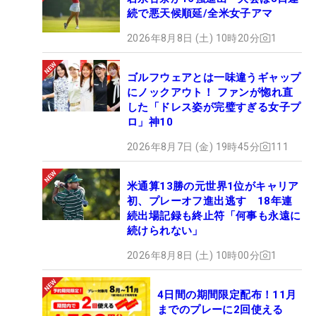
続で悪天候順延/全米女子アマ
2026年8月8日 (土) 10時20分
1
ゴルフウェアとは一味違うギャップ
にノックアウト！ ファンが惚れ直
した「ドレス姿が完璧すぎる女子プ
ロ」神10
2026年8月7日 (金) 19時45分
111
米通算13勝の元世界1位がキャリア
初、プレーオフ進出逃す 18年連
続出場記録も終止符「何事も永遠に
続けられない」
2026年8月8日 (土) 10時00分
1
4日間の期間限定配布！11月
までのプレーに2回使える