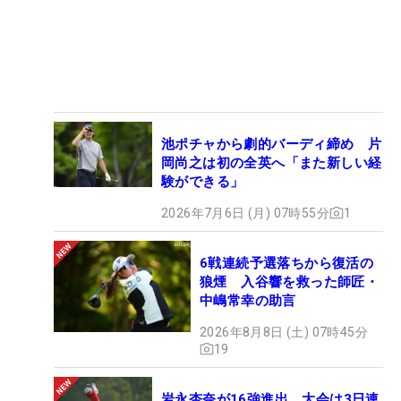
池ポチャから劇的バーディ締め 片
岡尚之は初の全英へ「また新しい経
験ができる」
2026年7月6日 (月) 07時55分
1
6戦連続予選落ちから復活の
狼煙 入谷響を救った師匠・
中嶋常幸の助言
2026年8月8日 (土) 07時45分
19
岩永杏奈が16強進出 大会は3日連