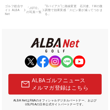
ゴルフ総合サ
“Dバイアス”に路線変更 石川遼、1Wの微
「JGTO」
イト ALBA
調整で効果実感「スピン量が減ってつかま
の写真一覧
Net
る」
ALBAゴルフニュース
メルマガ登録はこちら
ALBA NetはR&Aのオフィシャルデジタルパートナー、および
USLPGAの日本公式サイトパートナーです。