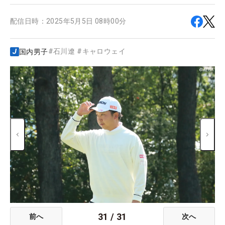
配信日時：
2025年5月5日 08時00分
#
石川遼
#
キャロウェイ
国内男子
31
/
31
前へ
次へ