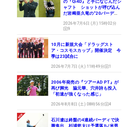
の『Qi4D』と手になじんだシ
ャフト ショットが呼び込ん
だ岩﨑亜久竜の“20バーデ
ィ”【勝者のギア】
2026年7月6日 (月) 15時02分
9
10月に新規大会「ドラッグスト
ア・コスモスカップ」開催決定 今
季は23試合に
2026年7月7日 (火) 11時49分
1
2006年発売の『ツアーAD PT』が
再び脚光 脇元華、穴井詩も投入
「初速が強くなった感じ」
2026年8月8日 (土) 08時56分
4
石川遼は終盤の4連続バーディで決
勝進出 杉浦悠太は予選落ち/米男