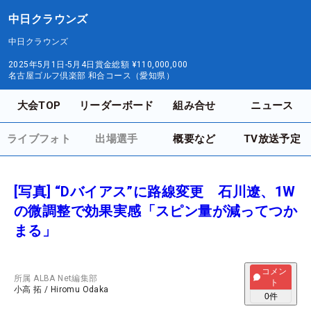
中日クラウンズ
中日クラウンズ
2025年5月1日-5月4日
賞金総額
¥110,000,000
名古屋ゴルフ倶楽部 和合コース（愛知県）
大会TOP
リーダーボード
組み合せ
ニュース
ライブフォト
出場選手
概要など
TV放送予定
[写真] “Dバイアス”に路線変更 石川遼、1W
の微調整で効果実感「スピン量が減ってつか
まる」
コメン
所属
ALBA Net編集部
ト
小高 拓
/
Hiromu Odaka
0
件