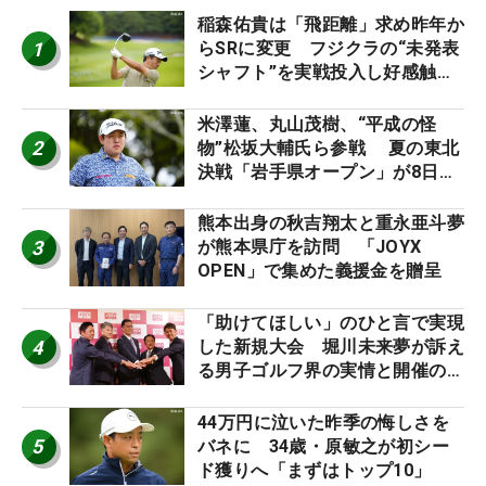
稲森佑貴は「飛距離」求め昨年か
1
らSRに変更 フジクラの“未発表
シャフト”を実戦投入し好感触
「つかまえにいける」【男子ツア
ーのヒトネタ！】
米澤蓮、丸山茂樹、“平成の怪
2
物”松坂大輔氏ら参戦 夏の東北
決戦「岩手県オープン」が8日開
幕
熊本出身の秋吉翔太と重永亜斗夢
3
が熊本県庁を訪問 「JOYX
OPEN」で集めた義援金を贈呈
「助けてほしい」のひと言で実現
4
した新規大会 堀川未来夢が訴え
る男子ゴルフ界の実情と開催の舞
台裏
44万円に泣いた昨季の悔しさを
5
バネに 34歳・原敏之が初シー
ド獲りへ「まずはトップ10」