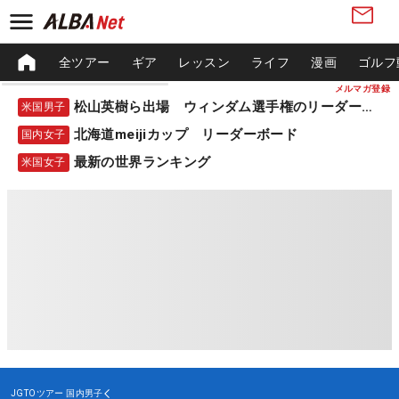
全ツアー
ギア
レッスン
ライフ
漫画
ゴルフ
メルマガ登録
松山英樹ら出場 ウィンダム選手権のリーダーボード
米国男子
北海道meijiカップ リーダーボード
国内女子
最新の世界ランキング
米国女子
JGTOツアー
国内男子