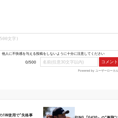
の1W使用で“失格事
PING『G430』の“激飛