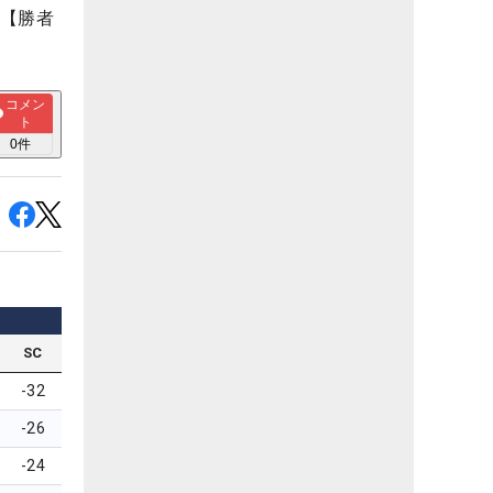
」【勝者
コメン
ト
0
件
SC
-32
-26
-24