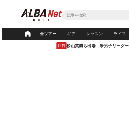
全ツアー
ギア
レッスン
ライフ
松山英樹ら出場 米男子リーダー
注目