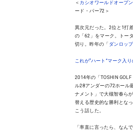
＜
カシオワールドオープ
ード・パー72＞
異次元だった。2位と1打
の「62」をマーク。トー
切り。昨年の「
ダンロッ
これが“ハート”マーク入
2014年の「TOSHIN GO
ル28アンダーの72ホール
ナメント」で大槻智春らが
替える歴史的な勝利となっ
こう話した。
「率直に言ったら、なん