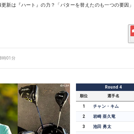
の記録更新は『ハート』の力？「パターを替えたのも一つの要因
08時01分
Round
4
順位
選手名
1
チャン・キム
2
岩崎 亜久竜
3
池田 勇太