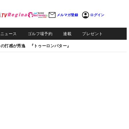
メルマガ登録
ログイン
Sニュース
ゴルフ場予約
連載
プレゼント
しの打感が秀逸 『トゥーロンパター』