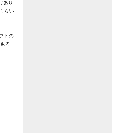
はあり
くらい
ャフトの
り返る。