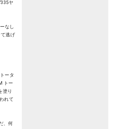
335ヤ
ギーなし
けて逃げ
したトータ
M トー
を塗り
われて
だ、何