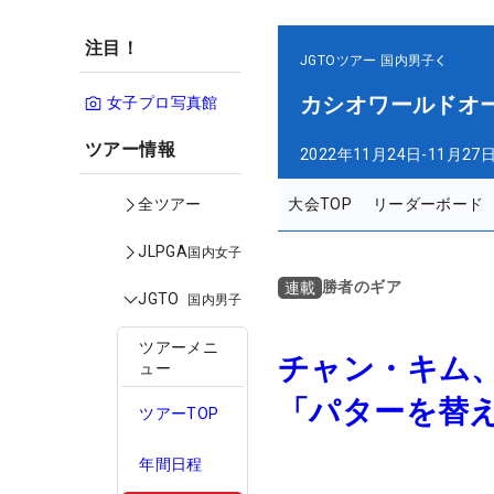
注目！
JGTOツアー
国内男子
カシオワールドオ
女子プロ写真館
ツアー情報
2022年11月24日-11月27
大会TOP
リーダーボード
全ツアー
JLPGA
国内女子
勝者のギア
連載
JGTO
国内男子
ツアーメニ
チャン・キム、
ュー
「パターを替
ツアーTOP
年間日程