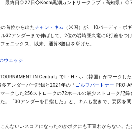
ン
最終日◇27日◇Kochi黒潮カントリークラブ（高知県）◇7
差の首位から出た
チャン・キム
（米国）が、10バーディ・ボ
タル32アンダーまで伸ばして、2位の岩崎亜久竜に6打差をつ
プ
フェニックス」以来、通算8勝目を挙げた。
りのウェッジ
LF TOURNAMENT IN Central」でI・H・ホ（韓国）がマーク
最多アンダーパー記録と2021年の「
ゴルフパートナー
PRO-A
マークした256ストロークの72ホールの最少ストローク記録
た。「30アンダーを目指した」と、キムも驚きで、要因を問
でこんないいスコアになったのかボクにも正直わからない。た