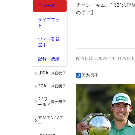
チャン・キム、“-32”
ニュース
のギア】
ライブフォ
ト
ツアー登録
選手
配信日時：
2022年11月29日 
記録・成績
LPGA
米国女子
国内男子
PGA
米国男子
DPワ
欧州男子
ールド
アジアンツア
ー