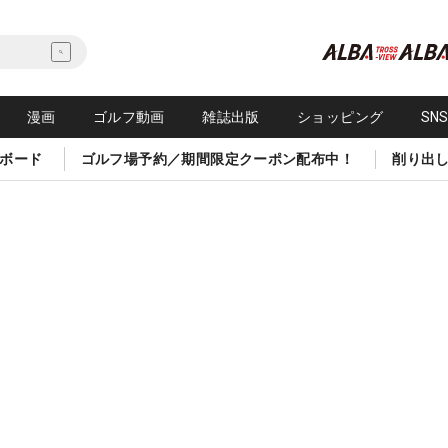
漫画
ゴルフ動画
雑誌出版
ショッピング
SN
ボード
ゴルフ場予約／期間限定クーポン配布中！
削り出