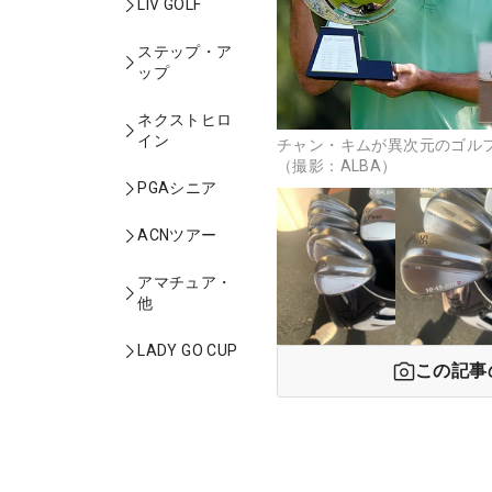
LIV GOLF
ステップ・ア
ップ
ネクストヒロ
イン
チャン・キムが異次元のゴル
（撮影：ALBA）
PGAシニア
ACNツアー
アマチュア・
他
LADY GO CUP
この記事