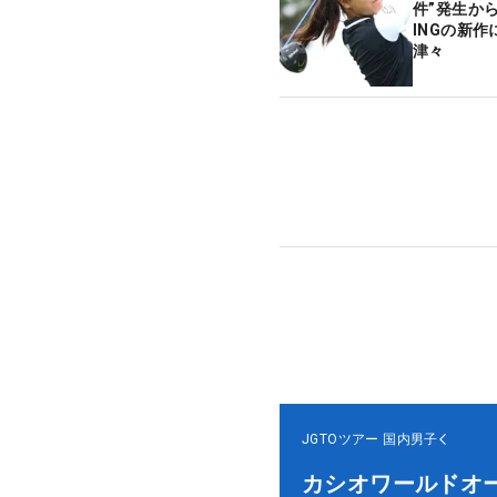
件”発生か
INGの新
津々
JGTOツアー
国内男子
カシオワールドオ