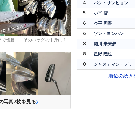
4
パク・サンヒョン
5
小平 智
6
今平 周吾
6
ソン・ヨンハン
フで優勝！ そのバッグの中身は？
8
堀川 未来夢
8
星野 陸也
8
ジャスティン・デロスサントス
順位の続き
の写真
7
枚を見る