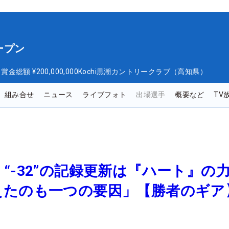
ープン
日
賞金総額
¥200,000,000
Kochi黒潮カントリークラブ（高知県）
組み合せ
ニュース
ライブフォト
出場選手
概要など
TV
“-32”の記録更新は『ハート』の
えたのも一つの要因」【勝者のギア