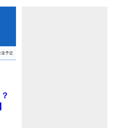
放送予定
力？
】