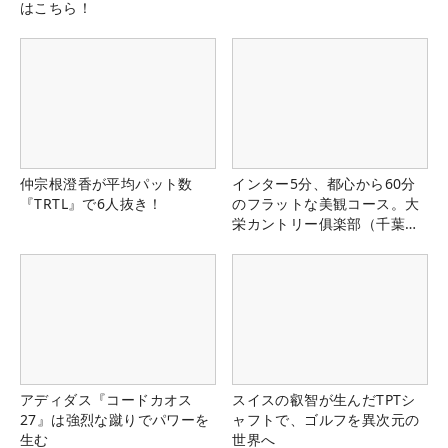
はこちら！
仲宗根澄香が平均パット数
インター5分、都心から60分
『TRTL』で6人抜き！
のフラットな美観コース。大
栄カントリー俱楽部（千葉
県）
アディダス『コードカオス
スイスの叡智が生んだTPTシ
27』は強烈な蹴りでパワーを
ャフトで、ゴルフを異次元の
生む
世界へ