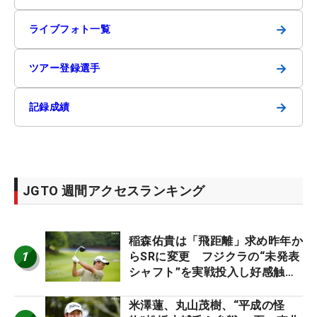
→
ライブフォト一覧
→
ツアー登録選手
→
記録成績
JGTO 週間アクセスランキング
稲森佑貴は「飛距離」求め昨年か
1
らSRに変更 フジクラの“未発表
シャフト”を実戦投入し好感触
「つかまえにいける」【男子ツア
ーのヒトネタ！】
米澤蓮、丸山茂樹、“平成の怪