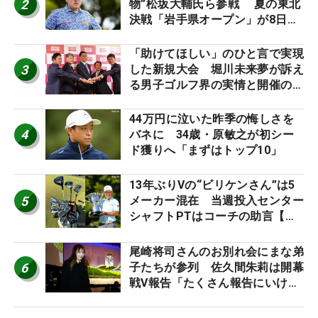
2
物”松坂大輔氏ら参戦 夏の東北
決戦「岩手県オープン」が8日開
幕
「助けてほしい」のひと言で実現
3
した新規大会 堀川未来夢が訴え
る男子ゴルフ界の実情と開催の舞
台裏
44万円に泣いた昨季の悔しさを
4
バネに 34歳・原敏之が初シー
ド獲りへ「まずはトップ10」
13年ぶりVの“ビリケンさん”は5
5
メーカー混在 当週投入センター
シャフトPTはコーチの助言【勝
者のギア】
尾崎将司さんのお別れ会にまな弟
6
子たちが参列 佐久間朱莉は開幕
戦V報告「たくさん報告にいける
ように」