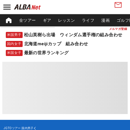
全ツアー
ギア
レッスン
ライフ
漫画
ゴルフ
メルマガ登録
松山英樹ら出場 ウィンダム選手権の組み合わせ
米国男子
北海道meijiカップ 組み合わせ
国内女子
最新の世界ランキング
米国女子
JGTOツアー
国内男子