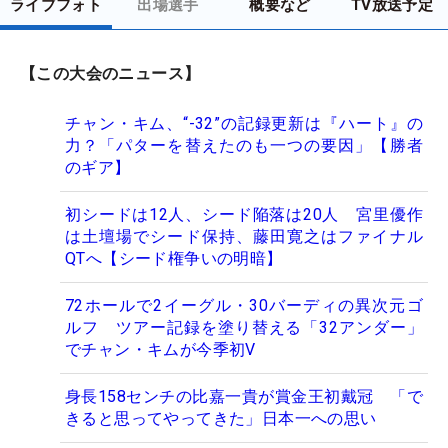
ライブフォト
出場選手
概要など
TV放送予定
【この大会のニュース】
チャン・キム、“-32”の記録更新は『ハート』の
力？「パターを替えたのも一つの要因」【勝者
のギア】
初シードは12人、シード陥落は20人 宮里優作
は土壇場でシード保持、藤田寛之はファイナル
QTへ【シード権争いの明暗】
72ホールで2イーグル・30バーディの異次元ゴ
ルフ ツアー記録を塗り替える「32アンダー」
でチャン・キムが今季初V
身長158センチの比嘉一貴が賞金王初戴冠 「で
きると思ってやってきた」日本一への思い