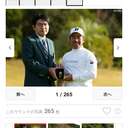
1
/
265
前へ
次へ
265
このラウンドの写真
枚