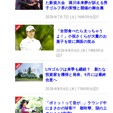
た新規大会 堀川未来夢が訴える男
子ゴルフ界の実情と開催の舞台裏
2026年7月7日 (火) 16時59分
1
「全部食べたら太っちゃう
よ！」小祝さくらが大量のお
菓子を前に満面の笑み
2026年8月6日 (木) 14時09分
7
LIVゴルフは来季も継続？ 新たな
投資家を獲得と発表、9月には最終
合意へ
2026年8月6日 (木) 11時00分
1
「ボトッ！って音が…」ラウンド中
にまさかの珍客!? 都玲華、頭の上