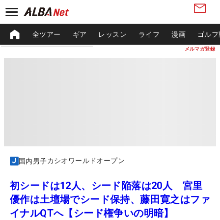
全ツアー
ギア
レッスン
ライフ
漫画
ゴルフ
メルマガ登録
カシオワールドオープン
国内男子
初シードは12人、シード陥落は20人 宮里
優作は土壇場でシード保持、藤田寛之はファ
イナルQTへ【シード権争いの明暗】