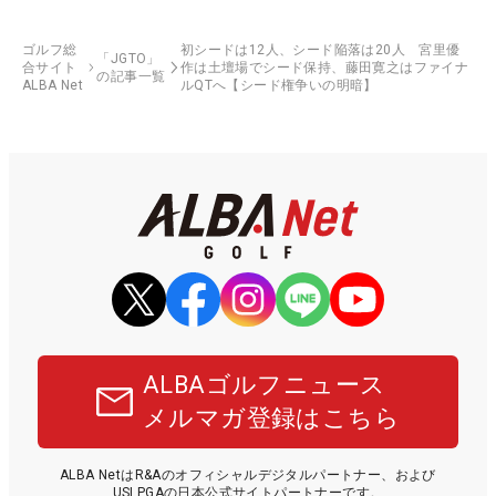
ゴルフ総
初シードは12人、シード陥落は20人 宮里優
「JGTO」
合サイト
作は土壇場でシード保持、藤田寛之はファイナ
の記事一覧
ALBA Net
ルQTへ【シード権争いの明暗】
ALBAゴルフニュース
メルマガ登録はこちら
ALBA NetはR&Aのオフィシャルデジタルパートナー、および
USLPGAの日本公式サイトパートナーです。