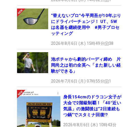
“替えないプロ”今平周吾が10年ぶり
にドライバーチェンジ！ UT、5W
は名器を継続使用中 #男子プロセ
ッティング
2026年8月6日 (木) 15時49分
38
池ポチャから劇的バーディ締め 片
岡尚之は初の全英へ「また新しい経
験ができる」
2026年7月6日 (月) 07時55分
1
身長154cmのドラコン女子が
大会で2階級制覇！「40°近い
気温」の激闘後は“2日連続も
つ鍋”でスタミナ回復!?
2026年8月6日 (木) 10時43分