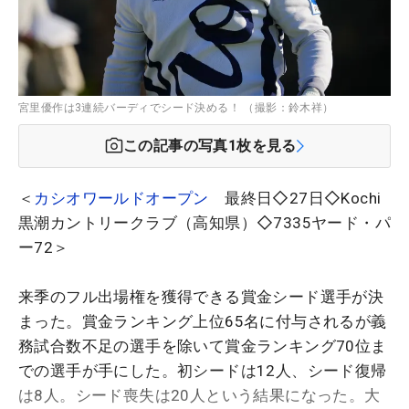
宮里優作は3連続バーディでシード決める！ （撮影：鈴木祥）
この記事の写真
1
枚を見る
＜
カシオワールドオープン
最終日◇27日◇Kochi
黒潮カントリークラブ（高知県）◇7335ヤード・パ
ー72＞
来季のフル出場権を獲得できる賞金シード選手が決
まった。賞金ランキング上位65名に付与されるが義
務試合数不足の選手を除いて賞金ランキング70位ま
での選手が手にした。初シードは12人、シード復帰
は8人。シード喪失は20人という結果になった。大