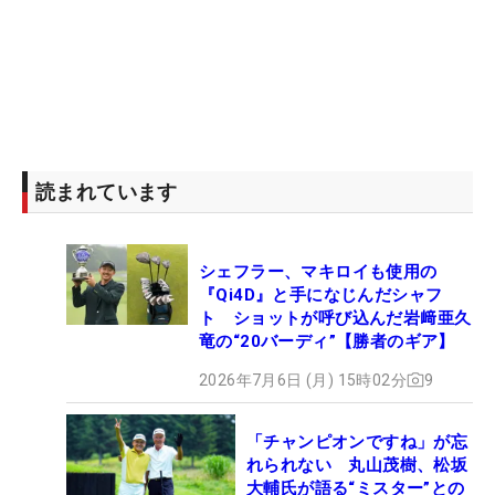
う形であれそこに入っていないといけない」と安堵
の表情を浮かべた。「まあでも1年間、苦しかった
ですね。ティショットがずっと苦労していた。プレ
ッシャーがかかったときはまだ不安がある。オフで
なんとか来年に向けていろいろやっていこうと思い
ます」。来季に向けて戦う準備を始める。
読まれています
シェフラー、マキロイも使用の
『Qi4D』と手になじんだシャフ
ト ショットが呼び込んだ岩﨑亜久
竜の“20バーディ”【勝者のギア】
2026年7月6日 (月) 15時02分
9
「チャンピオンですね」が忘
れられない 丸山茂樹、松坂
大輔氏が語る“ミスター”との