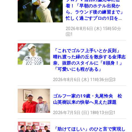
着！「早朝のホテル出発か
ら、ラウンド後の練習まで」
忙しく過ごすプロの1日を公
開
2026年8月6日 (木) 15時50分
1
「これでゴルフ上手いとか反則」
晴れ渡った緑の丘を散歩する金澤志
奈、抜群のスタイルに「8頭身！」
「可愛いにも程がある」
2026年8月6日 (木) 11時36分
3
ゴルフ一家の19歳・丸尾怜央 松
山英樹以来の快挙へ見えた課題
2026年7月5日 (日) 18時13分
1
「助けてほしい」のひと言で実現し