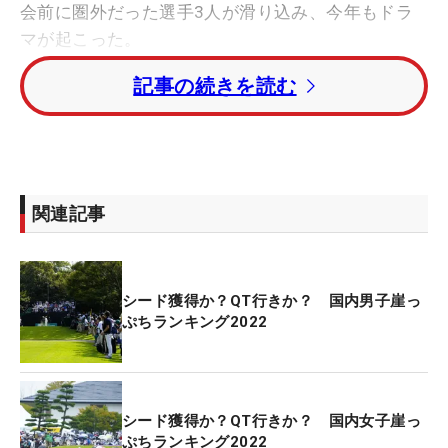
会前に圏外だった選手3人が滑り込み、今年もドラ
マが起こった。
記事の続きを読む
158センチの賞金王
今年のドラマの主役は外国勢の3人。大会前賞金ラ
ンキング71位だった
ジャン・ドンキュ
（韓国）が13
位に入り同63位に浮上して4季連続6回目、同74位
関連記事
の
ソン・ヨンハン
（韓国）は6位タイに入り、同50
位に浮上して2季連続8回目、
ブレンダン・ジョーン
ズ
（オーストラリア）は、最終日に「68」をマーク
シード獲得か？QT行きか？ 国内男子崖っ
して19位タイに順位を上げて滑り込みで68位に入
ぷちランキング2022
り、2季ぶり18回目のシード復帰を決めた。
逆にはじき出されたのは
ガン・チャルングン
（タ
イ）と
マイケル・ヘンドリー
（ニュージーラン
シード獲得か？QT行きか？ 国内女子崖っ
ぷちランキング2022
ド）、そして、最後のひと枠にはドラマがあった。