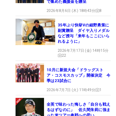
で集めた義援金を贈呈
2026年8月6日 (木) 18時43分
8
35年ぶり快挙Vの細野勇策に
副賞贈呈 ダイヤ入りメダル
など授与「来年もここにいら
れるように」
2026年7月17日 (金) 14時15分
22
10月に新規大会「ドラッグスト
ア・コスモスカップ」開催決定 今
季は23試合に
2026年7月7日 (火) 11時49分
1
全英で味わった悔しさ「自分も戦え
るはずなのに」 佐久間朱莉に強ま
った米ツアー参戦への思い