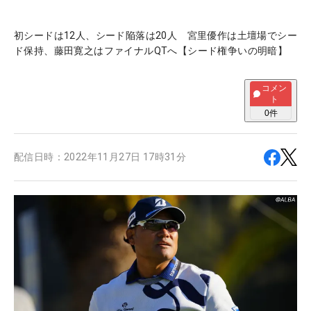
初シードは12人、シード陥落は20人 宮里優作は土壇場でシー
ド保持、藤田寛之はファイナルQTへ【シード権争いの明暗】
コメン
ト
0
件
配信日時：
2022年11月27日 17時31分