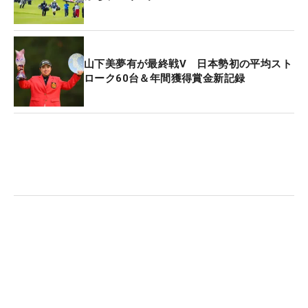
賞金ランキング67位と68位で迎えた坂本雄介と宮里
優作の二人。シード圏内の67位で今大会を迎えた坂
本は、最終日に最終9番ホールで3パットボギーを喫
山下美夢有が最終戦V 日本勢初の平均スト
するなど「75」と崩して32位タイから60位タイに
ローク60台＆年間獲得賞金新記録
落とした。対して宮里優作は最終日の15ホール目の
6番を終えて仮想ランキングでは圏外にいたが、上
り3連続バーディで「64」として24位タイとなり、
賞金ランキング66位に入った。71位と初シードを逃
した坂本は70位の木下裕太との差は約43万円だっ
た。
2017年の賞金王獲得の宮里は、来年も複数年シード
で出場権は確保していたが、欧州ツアーに参戦した
19年以外、フル参戦してシード落ちの経験はない。
シード権確保について「大きいですね。自分のバロ
メーターというか、そこが一番測るところ。どうい