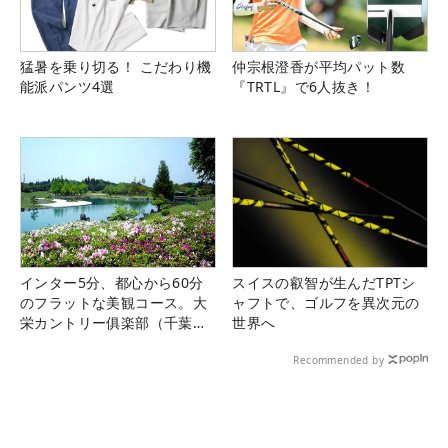
猛暑を乗り切る！ こだわり機
仲宗根澄香が平均パット数
能派パンツ4選
『TRTL』で6人抜き！
インター5分、都心から60分
スイスの叡智が生んだTPTシ
のフラットな美観コース。大
ャフトで、ゴルフを異次元の
栄カントリー俱楽部（千葉
世界へ
県）
Recommended by