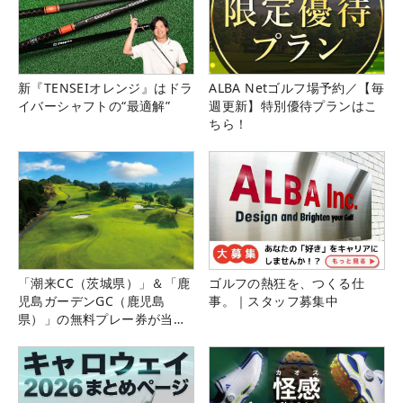
新『TENSEIオレンジ』はドラ
ALBA Netゴルフ場予約／【毎
イバーシャフトの“最適解”
週更新】特別優待プランはこ
ちら！
「潮来CC（茨城県）」＆「鹿
ゴルフの熱狂を、つくる仕
児島ガーデンGC（鹿児島
事。｜スタッフ募集中
県）」の無料プレー券が当た
る！！