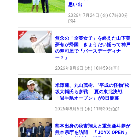
思い出
2026年7月24日 (金) 07時00分
4
無念の「全英女子」を終えた山下美
夢有が帰国 きょうだい揃って神戸
の寿司屋で「バースデーディナ
ー？」
2026年8月6日 (木) 10時59分
1
米澤蓮、丸山茂樹、“平成の怪物”松
坂大輔氏ら参戦 夏の東北決戦
「岩手県オープン」が8日開幕
2026年8月5日 (水) 11時30分
1
熊本出身の秋吉翔太と重永亜斗夢が
熊本県庁を訪問 「JOYX OPEN」