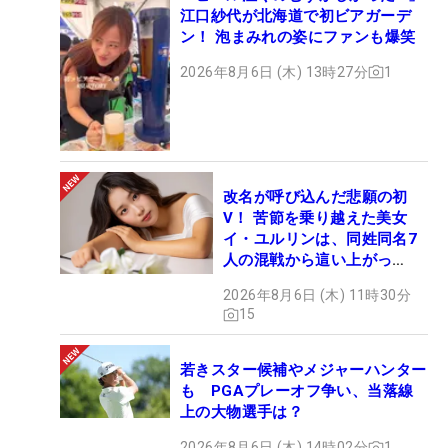
江口紗代が北海道で初ビアガーデ
ン！ 泡まみれの姿にファンも爆笑
2026年8月6日 (木) 13時27分
1
改名が呼び込んだ悲願の初
V！ 苦節を乗り越えた美女
イ・ユルリンは、同姓同名7
人の混戦から這い上がっ
た“新星ヒロイン”
2026年8月6日 (木) 11時30分
15
若きスター候補やメジャーハンター
も PGAプレーオフ争い、当落線
上の大物選手は？
2026年8月6日 (木) 14時02分
1