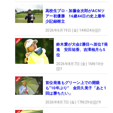
高校生プロ・加藤金次郎がACNツ
アー初優勝 16歳44日の史上最年
少記録樹立
2026年6月19日 (金) 14時24分
1
鈴木愛が大会2勝目へ首位T発
進 安田祐香、吉澤柚月ら5
位
2026年8月7日 (金) 16時14分
1
首位発進もグリーン上での開眼
も“10年ぶり” 金田久美子「あと1
回は勝ちたい」
2026年8月7日 (金) 17時29分
19