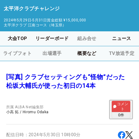
太平洋クラブチャレンジ
2024年5月29日-5月31日
賞金総額
¥15,000,000
太平洋クラブ 江南コース（埼玉県）
大会TOP
リーダーボード
組み合せ
ニュース
ライブフォト
出場選手
概要など
TV放送予定
[写真] クラブセッティングも“怪物”だった
松坂大輔氏が使った初日の14本
コメン
所属
ALBA Net編集部
ト
小高 拓
/
Hiromu Odaka
0
件
配信日時：
2024年5月30日 10時00分