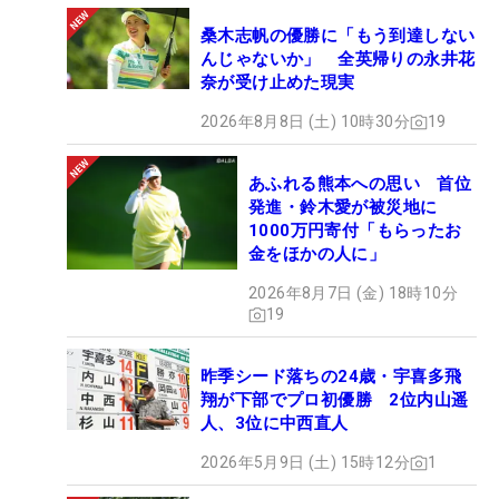
桑木志帆の優勝に「もう到達しない
んじゃないか」 全英帰りの永井花
奈が受け止めた現実
2026年8月8日 (土) 10時30分
19
あふれる熊本への思い 首位
発進・鈴木愛が被災地に
1000万円寄付「もらったお
金をほかの人に」
2026年8月7日 (金) 18時10分
19
昨季シード落ちの24歳・宇喜多飛
翔が下部でプロ初優勝 2位内山遥
人、3位に中西直人
2026年5月9日 (土) 15時12分
1