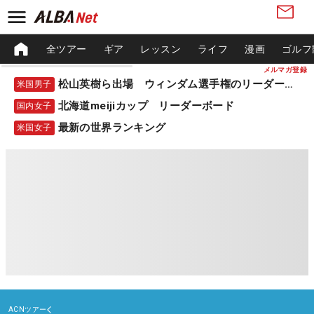
全ツアー
ギア
レッスン
ライフ
漫画
ゴルフ
メルマガ登録
松山英樹ら出場 ウィンダム選手権のリーダーボード
米国男子
北海道meijiカップ リーダーボード
国内女子
最新の世界ランキング
米国女子
ACNツアー