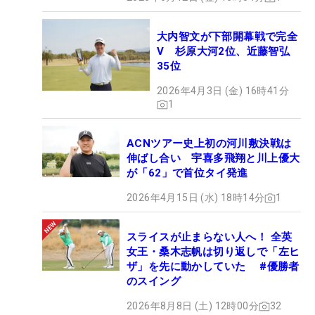
大内智文が下部開幕戦で完全
V 杉原大河2位、近藤智弘
35位
2026年4月3日 (金) 16時41分
1
ACNツアー史上初の河川敷決戦は
伸ばし合い 宇喜多飛翔と川上優大
が「62」で首位タイ発進
2026年4月15日 (水) 18時14分
1
スライスが止まらない人へ！ 全英
女王・桑木志帆は切り返しで「左ヒ
ザ」を先に動かしていた #優勝者
のスイング
2026年8月8日 (土) 12時00分
32