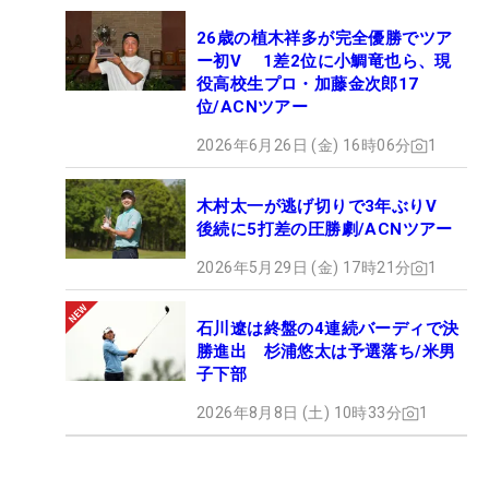
26歳の植木祥多が完全優勝でツア
ー初V 1差2位に小鯛竜也ら、現
役高校生プロ・加藤金次郎17
位/ACNツアー
2026年6月26日 (金) 16時06分
1
木村太一が逃げ切りで3年ぶりV
後続に5打差の圧勝劇/ACNツアー
2026年5月29日 (金) 17時21分
1
石川遼は終盤の4連続バーディで決
勝進出 杉浦悠太は予選落ち/米男
子下部
2026年8月8日 (土) 10時33分
1