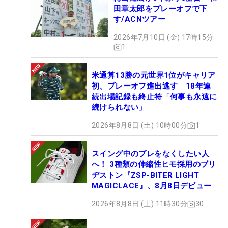
田章太郎をプレーオフで下
す/ACNツアー
2026年7月10日 (金) 17時15分
1
米通算13勝の元世界1位がキャリア
初、プレーオフ進出逃す 18年連
続出場記録も終止符「何事も永遠に
続けられない」
2026年8月8日 (土) 10時00分
1
スイング中のブレをなくしたい人
へ！ 3種類の伸縮性ヒモ採用のブリ
ヂストン『ZSP-BITER LIGHT
MAGICLACE』、8月8日デビュー
2026年8月8日 (土) 11時30分
30