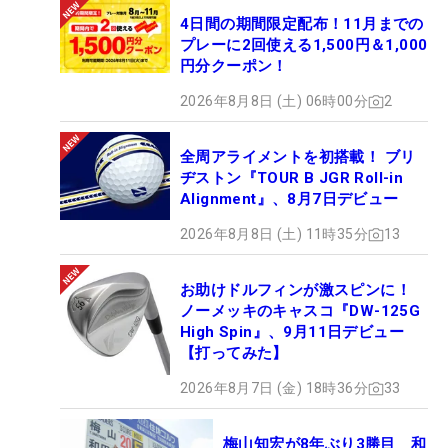
4日間の期間限定配布！11月までの
プレーに2回使える1,500円＆1,000
円分クーポン！
2026年8月8日 (土) 06時00分
2
全周アライメントを初搭載！ ブリ
ヂストン『TOUR B JGR Roll-in
Alignment』、8月7日デビュー
2026年8月8日 (土) 11時35分
13
お助けドルフィンが激スピンに！
ノーメッキのキャスコ『DW-125G
High Spin』、9月11日デビュー
【打ってみた】
2026年8月7日 (金) 18時36分
33
梅山知宏が8年ぶり3勝目 和