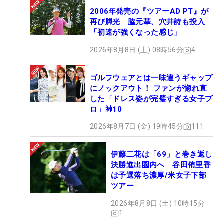
2006年発売の『ツアーAD PT』が
再び脚光 脇元華、穴井詩も投入
「初速が強くなった感じ」
2026年8月8日 (土) 08時56分
4
ゴルフウェアとは一味違うギャップ
にノックアウト！ ファンが惚れ直
した「ドレス姿が完璧すぎる女子プ
ロ」神10
2026年8月7日 (金) 19時45分
111
伊藤二花は「69」と巻き返し
決勝進出圏内へ 谷田侑里香
は予選落ち濃厚/米女子下部
ツアー
2026年8月8日 (土) 10時15分
1