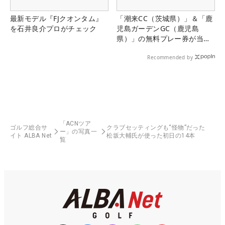
最新モデル『FJクオンタム』
「潮来CC（茨城県）」＆「鹿
を石井良介プロがチェック
児島ガーデンGC（鹿児島
県）」の無料プレー券が当た
る！！
Recommended by
「ACNツア
ゴルフ総合サ
クラブセッティングも“怪物”だった
ー」の写真一
イト ALBA Net
松坂大輔氏が使った初日の14本
覧