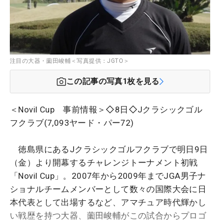
注目の大器・薗田峻輔＜写真提供：JGTO＞
この記事の写真
1
枚を見る
＜Novil Cup 事前情報＞◇8日◇Jクラシックゴル
フクラブ(7,093ヤード・パー72)
徳島県にあるJクラシックゴルフクラブで明日9日
（金）より開幕するチャレンジトーナメント初戦
「Novil Cup」。2007年から2009年までJGA男子ナ
ショナルチームメンバーとして数々の国際大会に日
本代表として出場するなど、アマチュア時代輝かし
い戦歴を持つ大器、薗田峻輔がこの試合からプロゴ