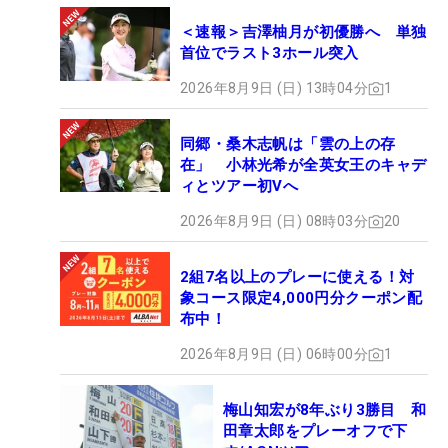
＜速報＞吉澤柚月が初優勝へ 単独
首位でラスト3ホール突入
2026年8月9日 (日) 13時04分
1
同郷・桑木志帆は「雲の上の存
在」 小林光希が全英女王のキャデ
ィとツアー初Vへ
2026年8月9日 (日) 08時03分
20
2組7名以上のプレーに使える！対
象コース限定4,000円分クーポン配
布中！
2026年8月9日 (日) 06時00分
1
梅山知宏が8年ぶり3勝目 和
田章太郎をプレーオフで下