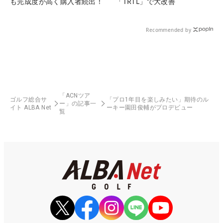
も完成度が高く購入者続出！
「TRTL」で大改善
Recommended by
「ACNツア
ゴルフ総合サ
「プロ1年目を楽しみたい」期待のル
ー」の記事一
イト ALBA Net
ーキー園田俊輔がプロデビュー
覧