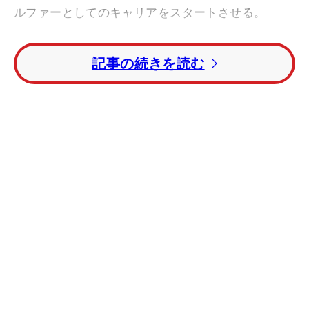
ルファーとしてのキャリアをスタートさせる。
薗田は明治大学に通う現役大学生ながら09年のフ
記事の続きを読む
ァイナルQTを22位で突破しプロに転向。昨年はア
マチュアながら何度もレギュラーツアーの決勝ラウ
ンドに進出し、将来のゴルフ界を担う逸材として関
係者から注目を集めた。そして、
石川遼
が在籍した
杉並学院高校の2年先輩で、石川が尊敬するゴルフ
ァーの一人でもある。
デビュー戦を迎える今の気持ちを「徐々に緊張感
が出てきました」とコメントした薗田。オフの間、
ミニツアーには何試合か出場したそうだが、この試
合にはそれらとは違う雰囲気を感じているようだ。
薗田は次週のツアー初戦「
東建ホームメイトカッ
プ
」にも参戦予定。「良い感じで自信を付けること