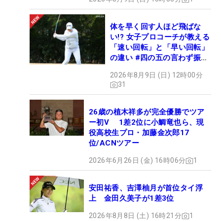
体を早く回す人ほど飛ばな
い!? 女子プロコーチが教える
「速い回転」と「早い回転」
の違い #四の五の言わず振り
氣れ
2026年8月9日 (日) 12時00分
31
26歳の植木祥多が完全優勝でツア
ー初V 1差2位に小鯛竜也ら、現
役高校生プロ・加藤金次郎17
位/ACNツアー
2026年6月26日 (金) 16時06分
1
安田祐香、吉澤柚月が首位タイ浮
上 金田久美子が1差3位
2026年8月8日 (土) 16時21分
1