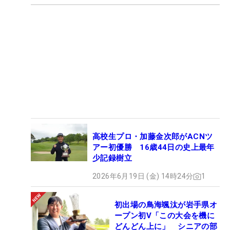
高校生プロ・加藤金次郎がACNツ
アー初優勝 16歳44日の史上最年
少記録樹立
2026年6月19日 (金) 14時24分
1
初出場の鳥海颯汰が岩手県オ
ープン初V「この大会を機に
どんどん上に」 シニアの部