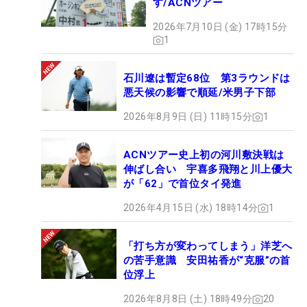
す/ACNツアー
2026年7月10日 (金) 17時15分
1
石川遼は暫定68位 第3ラウンドは
悪天候の影響で順延/米男子下部
2026年8月9日 (日) 11時15分
1
ACNツアー史上初の河川敷決戦は
伸ばし合い 宇喜多飛翔と川上優大
が「62」で首位タイ発進
2026年4月15日 (水) 18時14分
1
「打ち方が変わってしまう」洋芝へ
の苦手意識 安田祐香が“克服”の首
位浮上
2026年8月8日 (土) 18時49分
20