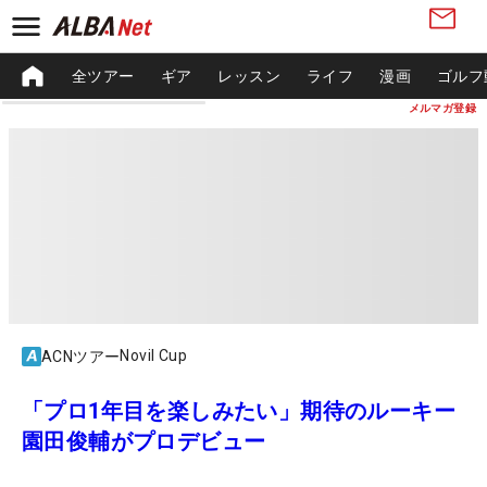
全ツアー
ギア
レッスン
ライフ
漫画
ゴルフ
メルマガ登録
Novil Cup
ACNツアー
「プロ1年目を楽しみたい」期待のルーキー
園田俊輔がプロデビュー