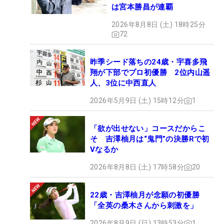
は宮本勝昌が連覇
2026年8月8日 (土) 18時25分
72
昨季シード落ちの24歳・宇喜多飛
翔が下部でプロ初優勝 2位内山遥
人、3位に中西直人
2026年5月9日 (土) 15時12分
1
「欲が出せない」コースだからこ
そ 吉澤柚月は“鬼門”の決勝Rで初
Vなるか
2026年8月8日 (土) 17時58分
20
22歳・吉澤柚月が念願の初優勝
「全英の桑木さんから刺激を」
2026年8月9日 (日) 13時53分
1