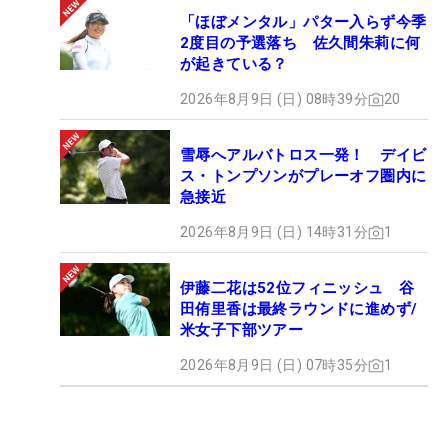
「ほぼメンタル」パター入らず今季
2度目の予選落ち 佐久間朱莉に何
が起きている？
2026年8月9日 (日) 08時39分
20
雪辱へアルバトロス一発！ デイビ
ス・トンプソンがプレーオフ圏内に
急接近
2026年8月9日 (日) 14時31分
1
伊藤二花は52位フィニッシュ 谷
田侑里香は最終ラウンドに進めず/
米女子下部ツアー
2026年8月9日 (日) 07時35分
1