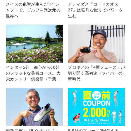
スイスの叡智が生んだTPTシ
アディダス『コードカオス
ャフトで、ゴルフを異次元の
27』は強烈な蹴りでパワーを
世界へ
生む
インター5分、都心から60分
プロギアの「4層フェース」が
のフラットな美観コース。大
切り開く高初速ドライバーの
栄カントリー俱楽部（千葉
新時代
県）
最新モデル『FJクオンタム』
8-9月のプレーに2回使える！