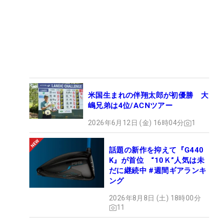
米国生まれの伴翔太郎が初優勝 大
嶋兄弟は4位/ACNツアー
2026年6月12日 (金) 16時04分
1
話題の新作を抑えて『G440
K』が首位 “10Ｋ”人気は未
だに継続中 #週間ギアランキ
ング
2026年8月8日 (土) 18時00分
11