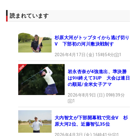
が出来れば最高だと思います」この大会で自信と試
合勘を養い今シーズンの目標であるシード権獲得に
読まれています
つなげられるか。
「ゴルフが自分の職業になって気持ちの持ち方が
杉原大河がトップタイから逃げ切り
変りました。その気持ちを、試合中にどんどん自分
V 下部初の河川敷決戦制す
を追い込むのではなくて、むしろ楽しんでプレーを
2026年4月17日 (金) 15時54分
1
したいと思います」プロとして歩き始めた期待のル
ーキーが臨むデビュー戦、ニューヒーローの誕生を
岩永杏奈が4強進出、準決勝
予感させるようなスケールの大きいプレーを期待し
は9H終えて3UP 大会は連日
たい。
の順延/全米女子アマ
2026年8月9日 (日) 09時39分
薗田は
小山内護
、
川岸良兼
らと9時50分に10番テ
1
ィからスタート予定。ディフェンディングチャンピ
オンの
佐藤えいち
は
中島雅生
らと同組で10番ティか
大内智文が下部開幕戦で完全V 杉
ら10時にスタート予定となっている。
原大河2位、近藤智弘35位
2026年4月3日 (金) 16時41分
1