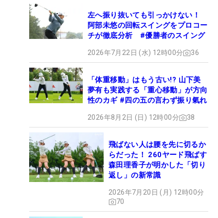
左へ振り抜いても引っかけない！
阿部未悠の回転スイングをプロコー
チが徹底分析 #優勝者のスイング
2026年7月22日 (水) 12時00分
36
「体重移動」はもう古い!? 山下美
夢有も実践する「重心移動」が方向
性のカギ #四の五の言わず振り氣れ
2026年8月2日 (日) 12時00分
38
飛ばない人は腰を先に切るか
らだった！ 260ヤード飛ばす
森田理香子が明かした「切り
返し」の新常識
2026年7月20日 (月) 12時00分
70