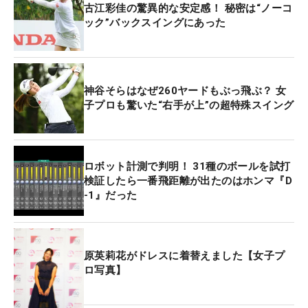
古江彩佳の驚異的な安定感！ 秘密は“ノーコ
ック”バックスイングにあった
神谷そらはなぜ260ヤードもぶっ飛ぶ？ 女
子プロも驚いた“右手が上”の超特殊スイング
ロボット計測で判明！ 31種のボールを試打
検証したら一番飛距離が出たのはホンマ『D
-1』だった
原英莉花がドレスに着替えました【女子プ
ロ写真】