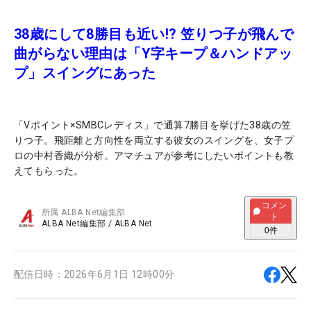
38歳にして8勝目も近い!? 笠りつ子が飛んで
曲がらない理由は「Y字キープ＆ハンドアッ
プ」スイングにあった
「Vポイント×SMBCレディス」で通算7勝目を挙げた38歳の笠
りつ子。飛距離と方向性を両立する彼女のスイングを、女子プ
ロの中村香織が分析。アマチュアが参考にしたいポイントも教
えてもらった。
コメン
所属
ALBA Net編集部
ト
ALBA Net編集部
/
ALBA Net
0
件
配信日時：
2026年6月1日 12時00分