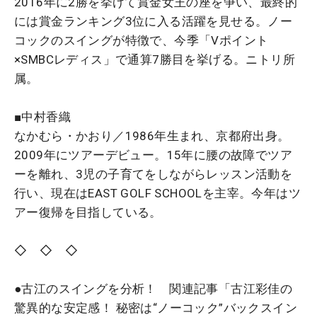
2016年に2勝を挙げて賞金女王の座を争い、最終的
には賞金ランキング3位に入る活躍を見せる。ノー
コックのスイングが特徴で、今季「Vポイント
×SMBCレディス」で通算7勝目を挙げる。ニトリ所
属。
■中村香織
なかむら・かおり／1986年生まれ、京都府出身。
2009年にツアーデビュー。15年に腰の故障でツア
ーを離れ、3児の子育てをしながらレッスン活動を
行い、現在はEAST GOLF SCHOOLを主宰。今年はツ
アー復帰を目指している。
◇ ◇ ◇
●古江のスイングを分析！ 関連記事「古江彩佳の
驚異的な安定感！ 秘密は“ノーコック”バックスイン