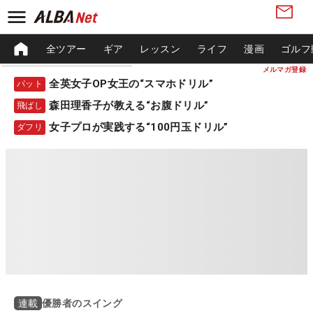
全ツアー
ギア
レッスン
ライフ
漫画
ゴルフ
メルマガ登録
全英女子OP女王の“スマホドリル”
パット
森田理香子が教える“お腹ドリル”
飛ばし
女子プロが実践する“100円玉ドリル”
ダフリ
優勝者のスイング
連載