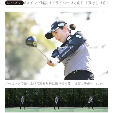
レッスン
#
スイング解説
#
ドライバー
#
方向性
#
飛ばし
#
笠り
ノーコックで振り上げて左右対称に振り抜く笠 （撮影：GettyImages）