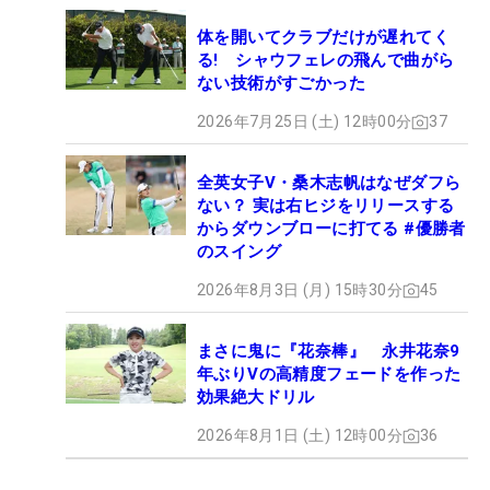
体を開いてクラブだけが遅れてく
る! シャウフェレの飛んで曲がら
ない技術がすごかった
2026年7月25日 (土) 12時00分
37
全英女子V・桑木志帆はなぜダフら
ない？ 実は右ヒジをリリースする
からダウンブローに打てる #優勝者
のスイング
2026年8月3日 (月) 15時30分
45
まさに鬼に『花奈棒』 永井花奈9
年ぶりVの高精度フェードを作った
効果絶大ドリル
2026年8月1日 (土) 12時00分
36