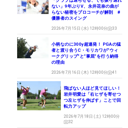
「クラブは遅らせる、でも振り遅れ
ない」9年ぶりV、永井花奈の曲が
らない秘密をプロコーチが解剖 #
優勝者のスイング
2026年7月15日 (水) 12時00分
33
小柄なのに300y超連発！ PGAの猛
者と渡り合うC・モリカワが“ウィ
ークグリップ”と”掌屈”を行う納得
の理由
2026年7月16日 (木) 12時00分
41
飛ばない人ほど見てほしい！
岩井明愛は「右ヒザを寄せつ
つ左ヒザを伸ばす」ことで回
転力アップ
2026年7月18日 (土) 12時00分
32