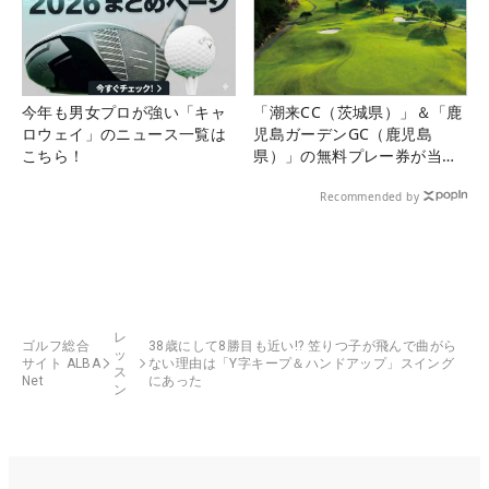
今年も男女プロが強い「キャ
「潮来CC（茨城県）」＆「鹿
ロウェイ」のニュース一覧は
児島ガーデンGC（鹿児島
こちら！
県）」の無料プレー券が当た
る！！
Recommended by
レ
ゴルフ総合
38歳にして8勝目も近い!? 笠りつ子が飛んで曲がら
ッ
サイト ALBA
ない理由は「Y字キープ＆ハンドアップ」スイング
ス
Net
にあった
ン