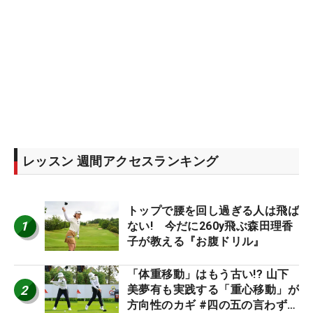
レッスン 週間アクセスランキング
トップで腰を回し過ぎる人は飛ば
1
ない! 今だに260y飛ぶ森田理香
子が教える『お腹ドリル』
「体重移動」はもう古い!? 山下
2
美夢有も実践する「重心移動」が
方向性のカギ #四の五の言わず振