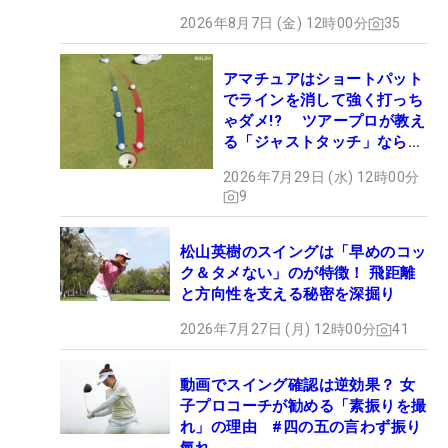
2026年8月7日 (金) 12時00分
35
アマチュアはショートパット
でラインを消して強く打っち
ゃダメ!? ツアープロが教え
る「ジャストタッチ」なら3
パットが激減するワケ
2026年7月29日 (水) 12時00分
9
松山英樹のスイングは「早めのコッ
ク＆タメない」のが特徴！ 飛距離
と方向性を支える秘密を深掘り
2026年7月27日 (月) 12時00分
41
動画でスイング確認は逆効果？ 女
子プロコーチが勧める「素振りを撮
れ」の理由 #四の五の言わず振り