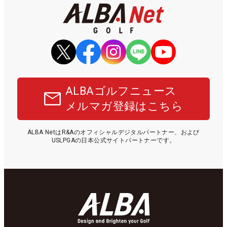
ALBAゴルフニュース
メルマガ登録はこちら
ALBA NetはR&Aのオフィシャルデジタルパートナー、および
USLPGAの日本公式サイトパートナーです。