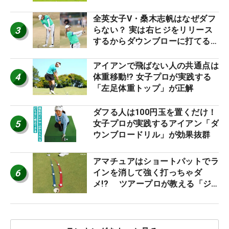
り氣れ
全英女子V・桑木志帆はなぜダフ
3
らない？ 実は右ヒジをリリース
するからダウンブローに打てる #
優勝者のスイング
アイアンで飛ばない人の共通点は
4
体重移動!? 女子プロが実践する
「左足体重トップ」が正解
ダフる人は100円玉を置くだけ！
5
女子プロが実践するアイアン「ダ
ウンブロードリル」が効果抜群
アマチュアはショートパットでラ
6
インを消して強く打っちゃダ
メ!? ツアープロが教える「ジ
ャストタッチ」なら3パットが激
減するワケ