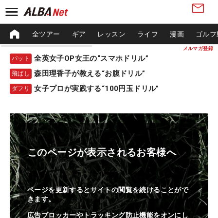
全ツアー
ギア
レッスン
ライフ
漫画
ゴルフ
メルマガ登録
全英女子OP女王の“スマホドリル”
パット
森田理香子が教える“お腹ドリル”
飛ばし
女子プロが実践する“100円玉ドリル”
ダフリ
このページが表示されるお客様へ
ページを更新するとサイトの閲覧を続けることがで
きます。
広告ブロッカーやトラッキング防止機能をオンにし