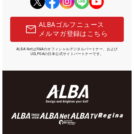
ALBAゴルフニュース
メルマガ登録はこちら
ALBA NetはR&Aのオフィシャルデジタルパートナー、および
USLPGAの日本公式サイトパートナーです。