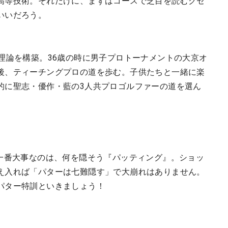
高等技術。それだけに、まずはコースで芝目を読むクセ
いいだろう。
理論を構築。36歳の時に男子プロトーナメントの大京オ
後、ティーチングプロの道を歩む。子供たちと一緒に楽
的に聖志・優作・藍の3人共プロゴルファーの道を選ん
に一番大事なのは、何を隠そう『パッティング』。ショッ
え入れば「パターは七難隠す」で大崩れはありません。
パター特訓といきましょう！