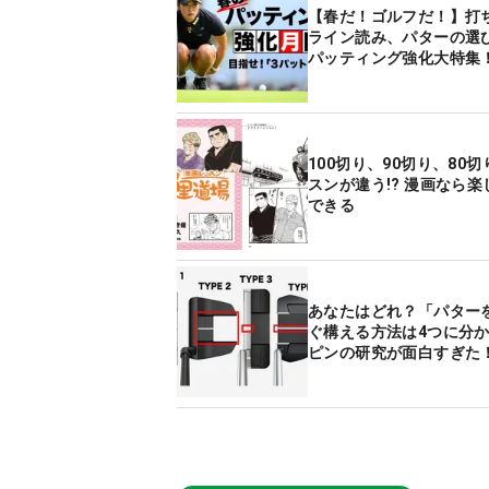
【春だ！ゴルフだ！】打
ライン読み、パターの選
パッティング強化大特集
100切り、90切り、80
スンが違う!? 漫画なら
できる
あなたはどれ？「パター
ぐ構える方法は4つに分
ピンの研究が面白すぎた