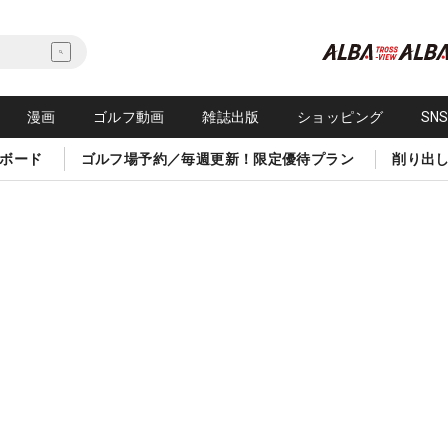
漫画
ゴルフ動画
雑誌出版
ショッピング
SN
ボード
ゴルフ場予約／毎週更新！限定優待プラン
削り出