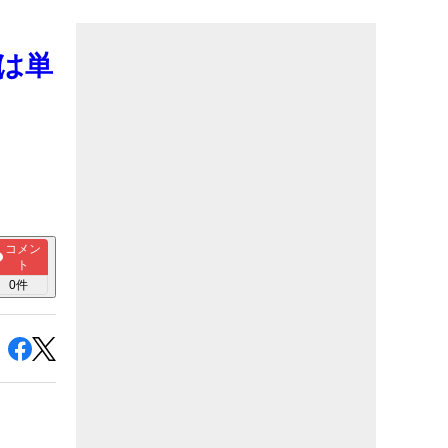
は単
コメン
ト
0
件