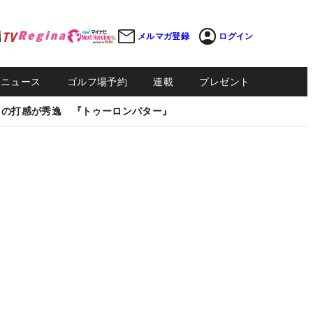
メルマガ登録
ログイン
Sニュース
ゴルフ場予約
連載
プレゼント
しの打感が秀逸 『トゥーロンパター』