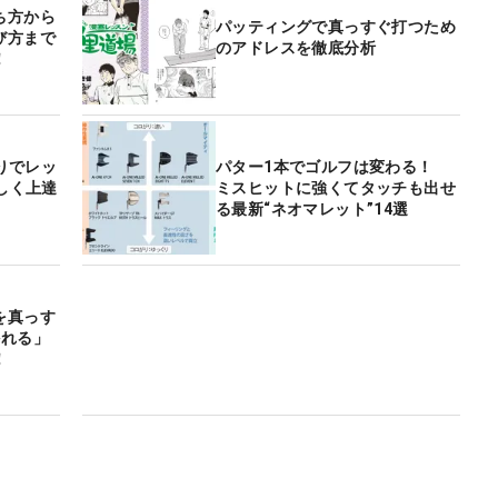
ち方から
パッティングで真っすぐ打つため
び方まで
のアドレスを徹底分析
！
切りでレッ
パター1本でゴルフは変わる！
楽しく上達
ミスヒットに強くてタッチも出せ
る最新“ネオマレット”14選
を真っす
かれる」
！