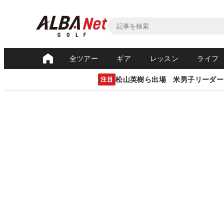
全ツアー
ギア
レッスン
ライフ
松山英樹ら出場 米男子リーダー
注目