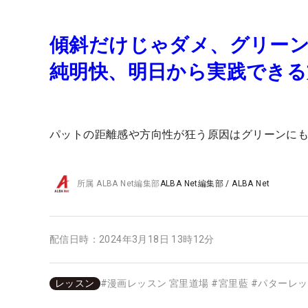
傾斜だけじゃダメ、グリーン
純明快、明日から実践でき
パットの距離感や方向性が狂う原因はグリーンに
所属
ALBA Net編集部
ALBA Net編集部
/
ALBA Net
配信日時：
2024年3月18日 13時12分
レッスン
#
漫画レッスン 宮里道場
#
宮里藍
#
パターレッ