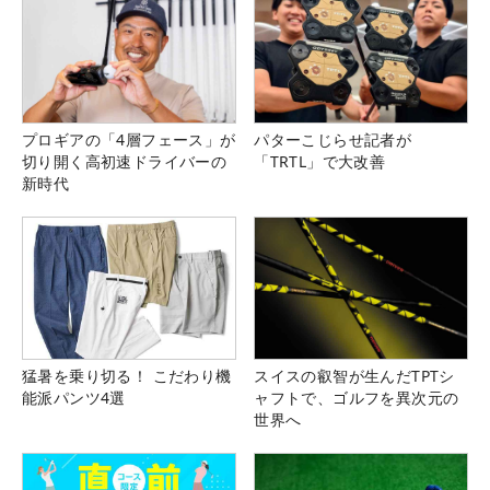
プロギアの「4層フェース」が
パターこじらせ記者が
切り開く高初速ドライバーの
「TRTL」で大改善
新時代
猛暑を乗り切る！ こだわり機
スイスの叡智が生んだTPTシ
能派パンツ4選
ャフトで、ゴルフを異次元の
世界へ