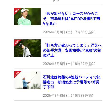
9
「欲が出せない」コースだからこ
そ 吉澤柚月は“鬼門”の決勝Rで初
Vなるか
2026年8月8日 (土) 17時58分
20
「打ち方が変わってしまう」洋芝へ
の苦手意識 安田祐香が“克服”の首
位浮上
2026年8月8日 (土) 18時49分
20
石川遼は終盤の4連続バーディで決
勝進出 杉浦悠太は予選落ち/米男
子下部
2026年8月8日 (土) 10時33分
1