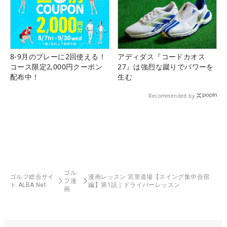
8-9月のプレーに2回使える！
アディダス『コードカオス
コース限定2,000円クーポン
27』は強烈な蹴りでパワーを
配布中！
生む
Recommended by
ゴル
ゴルフ総合サイ
漫画レッスン 宮里道場【スイング集中合宿
フ漫
ト ALBA Net
編】第1話｜ドライバーレッスン
画