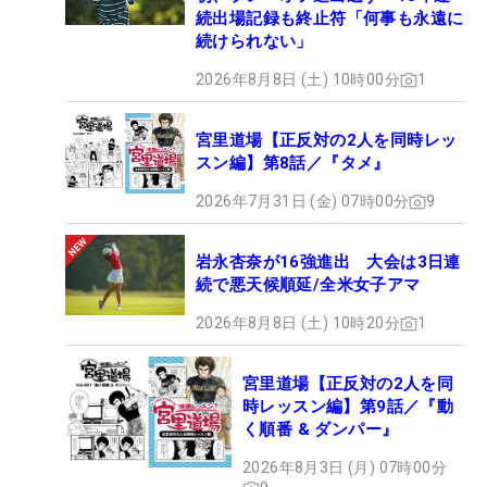
続出場記録も終止符「何事も永遠に
続けられない」
2026年8月8日 (土) 10時00分
1
宮里道場【正反対の2人を同時レッ
スン編】第8話／『タメ』
2026年7月31日 (金) 07時00分
9
岩永杏奈が16強進出 大会は3日連
続で悪天候順延/全米女子アマ
2026年8月8日 (土) 10時20分
1
宮里道場【正反対の2人を同
時レッスン編】第9話／『動
く順番 & ダンパー』
2026年8月3日 (月) 07時00分