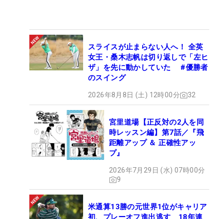
スライスが止まらない人へ！ 全英
女王・桑木志帆は切り返しで「左ヒ
ザ」を先に動かしていた #優勝者
のスイング
2026年8月8日 (土) 12時00分
32
宮里道場【正反対の2人を同
時レッスン編】第7話／『飛
距離アップ ＆ 正確性アッ
プ』
2026年7月29日 (水) 07時00分
9
米通算13勝の元世界1位がキャリア
初、プレーオフ進出逃す 18年連