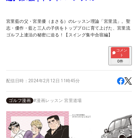
宮里藍の父・宮里優（まさる）のレッスン理論「宮里流」。聖
志・優作・藍と三人の子供をトッププロに育て上げた、宮里流
ゴルフ上達法の秘密に迫る！【スイング集中合宿編】
コメン
ト
0
件
配信日時：
2024年2月12日 11時45分
ゴルフ漫画
#
漫画レッスン 宮里道場