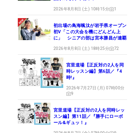
2026年8月8日 (土) 10時15分
1
初出場の鳥海颯汰が岩手県オープン
初V「この大会を機にどんどん上
に」 シニアの部は宮本勝昌が連覇
2026年8月8日 (土) 18時25分
72
宮里道場【正反対の2人を同
時レッスン編】第6話／『4
時!』
2026年7月27日 (月) 07時00分
9
宮里道場【正反対の2人を同時レッ
スン編】第11話／『勝手にローボ
ール&ギュッ！』