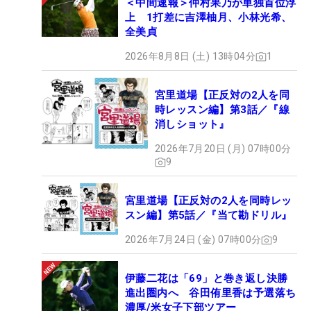
＜中間速報＞仲村果乃が単独首位浮
上 1打差に吉澤柚月、小林光希、
全美貞
2026年8月8日 (土) 13時04分
1
宮里道場【正反対の2人を同
時レッスン編】第3話／『線
消しショット』
2026年7月20日 (月) 07時00分
9
宮里道場【正反対の2人を同時レッ
スン編】第5話／『当て勘ドリル』
2026年7月24日 (金) 07時00分
9
伊藤二花は「69」と巻き返し決勝
進出圏内へ 谷田侑里香は予選落ち
濃厚/米女子下部ツアー