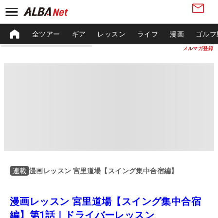
全ツアー
ギア
レッスン
ライフ
漫画
ゴルフ
メルマガ登録
漫画レッスン 宮里道場【スイング集中合宿編】
連載
漫画レッスン 宮里道場【スイング集中合宿
編】第1話｜ドライバーレッスン