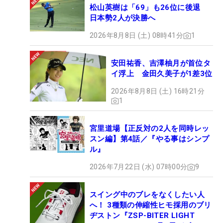
松山英樹は「69」も26位に後退
日本勢2人が決勝へ
2026年8月8日 (土) 08時41分
1
安田祐香、吉澤柚月が首位タ
イ浮上 金田久美子が1差3位
2026年8月8日 (土) 16時21分
1
宮里道場【正反対の2人を同時レッ
スン編】第4話／『やる事はシンプ
ル』
2026年7月22日 (水) 07時00分
9
スイング中のブレをなくしたい人
へ！ 3種類の伸縮性ヒモ採用のブリ
ヂストン『ZSP-BITER LIGHT