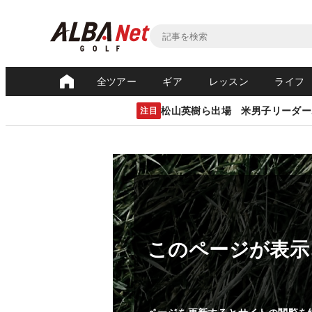
全ツアー
ギア
レッスン
ライフ
松山英樹ら出場 米男子リーダー
注目
このページが表示