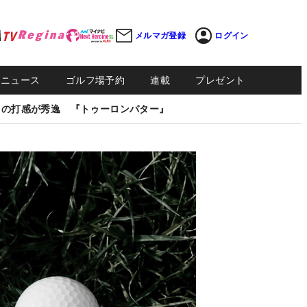
メルマガ登録
ログイン
Sニュース
ゴルフ場予約
連載
プレゼント
しの打感が秀逸 『トゥーロンパター』