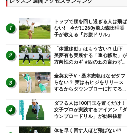
レッスン 週間アクセスランキング
トップで腰を回し過ぎる人は飛ば
1
ない! 今だに260y飛ぶ森田理香
子が教える『お腹ドリル』
「体重移動」はもう古い!? 山下
2
美夢有も実践する「重心移動」が
方向性のカギ #四の五の言わず振
り氣れ
全英女子V・桑木志帆はなぜダフ
3
らない？ 実は右ヒジをリリース
するからダウンブローに打てる #
優勝者のスイング
ダフる人は100円玉を置くだけ！
4
女子プロが実践するアイアン「ダ
ウンブロードリル」が効果抜群
体を早く回す人ほど飛ばない!?