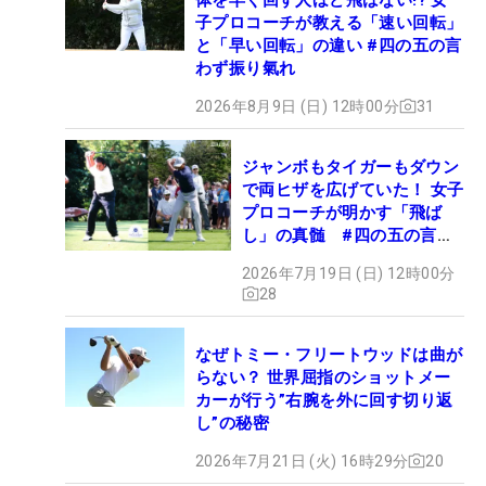
子プロコーチが教える「速い回転」
と「早い回転」の違い #四の五の言
わず振り氣れ
2026年8月9日 (日) 12時00分
31
ジャンボもタイガーもダウン
で両ヒザを広げていた！ 女子
プロコーチが明かす「飛ば
し」の真髄 #四の五の言わ
ず振り氣れ
2026年7月19日 (日) 12時00分
28
なぜトミー・フリートウッドは曲が
らない？ 世界屈指のショットメー
カーが行う”右腕を外に回す切り返
し”の秘密
2026年7月21日 (火) 16時29分
20