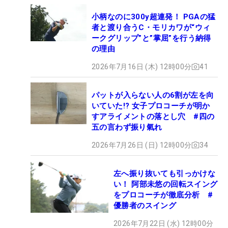
小柄なのに300y超連発！ PGAの猛
者と渡り合うC・モリカワが“ウィ
ークグリップ”と”掌屈”を行う納得
の理由
2026年7月16日 (木) 12時00分
41
パットが入らない人の6割が左を向
いていた!? 女子プロコーチが明か
すアライメントの落とし穴 #四の
五の言わず振り氣れ
2026年7月26日 (日) 12時00分
34
左へ振り抜いても引っかけな
い！ 阿部未悠の回転スイング
をプロコーチが徹底分析 #
優勝者のスイング
2026年7月22日 (水) 12時00分