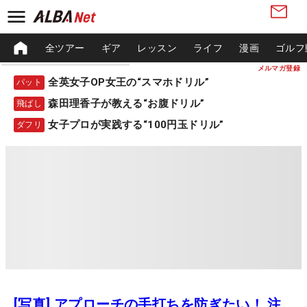
全ツアー
ギア
レッスン
ライフ
漫画
ゴルフ
メルマガ登録
全英女子OP女王の“スマホドリル”
パット
森田理香子が教える“お腹ドリル”
飛ばし
女子プロが実践する“100円玉ドリル”
ダフリ
[写真] アプローチの手打ちを防ぎたい！ 注