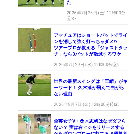
た
2026年7月25日 (土) 12時00分
37
アマチュアはショートパットでライ
ンを消して強く打っちゃダメ!?
ツアープロが教える「ジャストタッ
チ」なら3パットが激減するワケ
2026年7月29日 (水) 12時00分
9
世界の最新スイングは「圧縮」がキ
ーワード！ 久常涼が飛んで曲がら
ない理由
2026年8月7日 (金) 12時00分
35
全英女子V・桑木志帆はなぜダフら
ない？ 実は右ヒジをリリースする
からダウンブローに打てる #優勝者