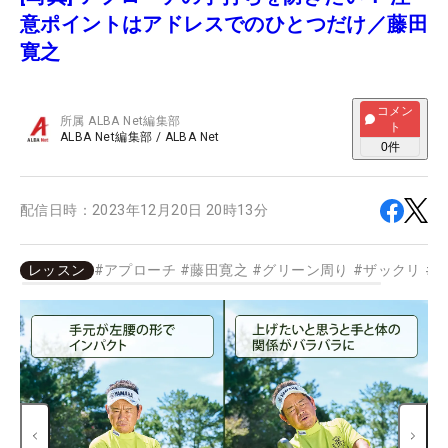
意ポイントはアドレスでのひとつだけ／藤田
寛之
コメン
所属
ALBA Net編集部
ト
ALBA Net編集部
/
ALBA Net
0
件
配信日時：
2023年12月20日 20時13分
レッスン
#
アプローチ
#
藤田寛之
#
グリーン周り
#
ザックリ
#