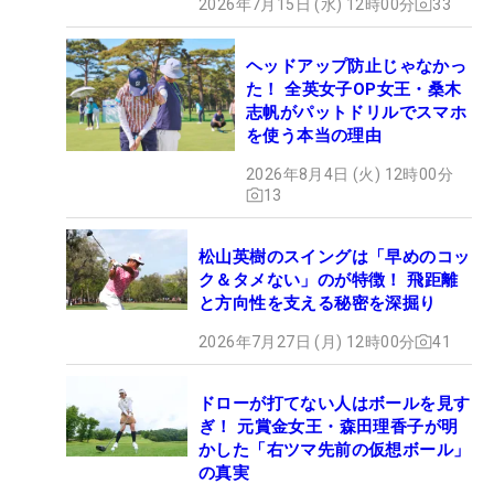
2026年7月15日 (水) 12時00分
33
ヘッドアップ防止じゃなかっ
た！ 全英女子OP女王・桑木
志帆がパットドリルでスマホ
を使う本当の理由
2026年8月4日 (火) 12時00分
13
松山英樹のスイングは「早めのコッ
ク＆タメない」のが特徴！ 飛距離
と方向性を支える秘密を深掘り
2026年7月27日 (月) 12時00分
41
ドローが打てない人はボールを見す
ぎ！ 元賞金女王・森田理香子が明
かした「右ツマ先前の仮想ボール」
の真実