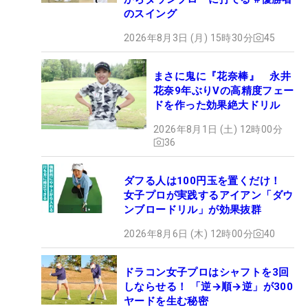
のスイング
2026年8月3日 (月) 15時30分
45
まさに鬼に『花奈棒』 永井
花奈9年ぶりVの高精度フェー
ドを作った効果絶大ドリル
2026年8月1日 (土) 12時00分
36
ダフる人は100円玉を置くだけ！
女子プロが実践するアイアン「ダウ
ンブロードリル」が効果抜群
2026年8月6日 (木) 12時00分
40
ドラコン女子プロはシャフトを3回
しならせる！ 「逆→順→逆」が300
ヤードを生む秘密