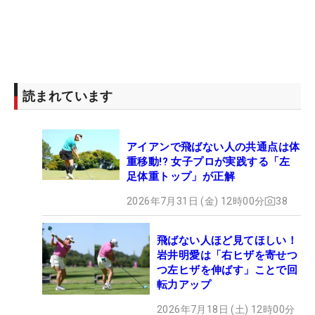
読まれています
アイアンで飛ばない人の共通点は体
重移動!? 女子プロが実践する「左
足体重トップ」が正解
2026年7月31日 (金) 12時00分
38
飛ばない人ほど見てほしい！
岩井明愛は「右ヒザを寄せつ
つ左ヒザを伸ばす」ことで回
転力アップ
2026年7月18日 (土) 12時00分