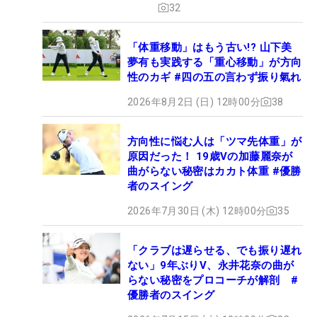
32
「体重移動」はもう古い!? 山下美
夢有も実践する「重心移動」が方向
性のカギ #四の五の言わず振り氣れ
2026年8月2日 (日) 12時00分
38
方向性に悩む人は「ツマ先体重」が
原因だった！ 19歳Vの加藤麗奈が
曲がらない秘密はカカト体重 #優勝
者のスイング
2026年7月30日 (木) 12時00分
35
「クラブは遅らせる、でも振り遅れ
ない」9年ぶりV、永井花奈の曲が
らない秘密をプロコーチが解剖 #
優勝者のスイング