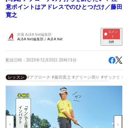
意ポイントはアドレスでのひとつだけ／藤田
寛之
コメン
所属
ALBA Net編集部
ト
ALBA Net編集部
/
ALBA Net
0
件
配信日時：
2023年12月20日 20時13分
レッスン
#
アプローチ
#
藤田寛之
#
グリーン周り
#
ザックリ
#