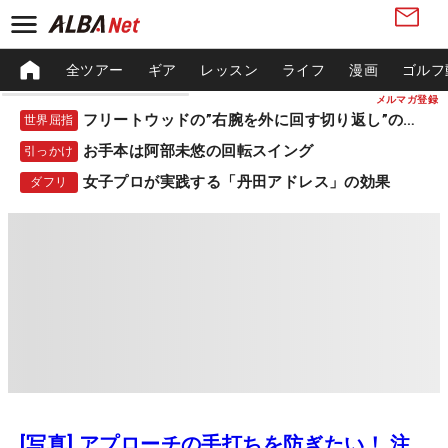
全ツアー
ギア
レッスン
ライフ
漫画
ゴルフ
メルマガ登録
フリートウッドの”右腕を外に回す切り返し”の秘密
世界屈指
お手本は阿部未悠の回転スイング
引っかけ
女子プロが実践する「丹田アドレス」の効果
ダフリ
[写真] アプローチの手打ちを防ぎたい！ 注