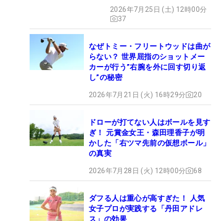
2026年7月25日 (土) 12時00分
37
なぜトミー・フリートウッドは曲が
らない？ 世界屈指のショットメー
カーが行う”右腕を外に回す切り返
し”の秘密
2026年7月21日 (火) 16時29分
20
ドローが打てない人はボールを見す
ぎ！ 元賞金女王・森田理香子が明
かした「右ツマ先前の仮想ボール」
の真実
2026年7月28日 (火) 12時00分
68
ダフる人は重心が高すぎた！ 人気
女子プロが実践する「丹田アドレ
ス」の効果