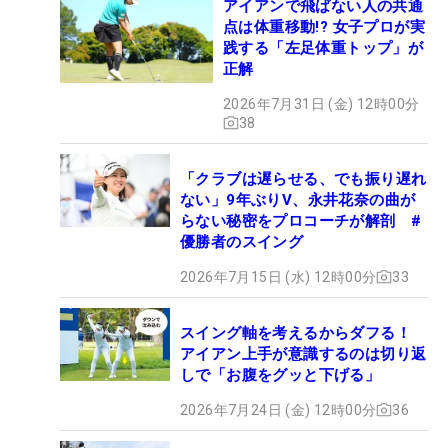
アイアンで飛ばない人の共通
点は体重移動!? 女子プロが実
践する「左足体重トップ」が
正解
2026年7月31日 (金) 12時00分
38
「クラブは遅らせる、でも振り遅れ
ない」9年ぶりV、永井花奈の曲が
らない秘密をプロコーチが解剖 #
優勝者のスイング
2026年7月15日 (水) 12時00分
33
スイング軸を考えるからダフる！
アイアン上手が意識するのは切り返
しで「お腹をグッと下げる」
2026年7月24日 (金) 12時00分
36