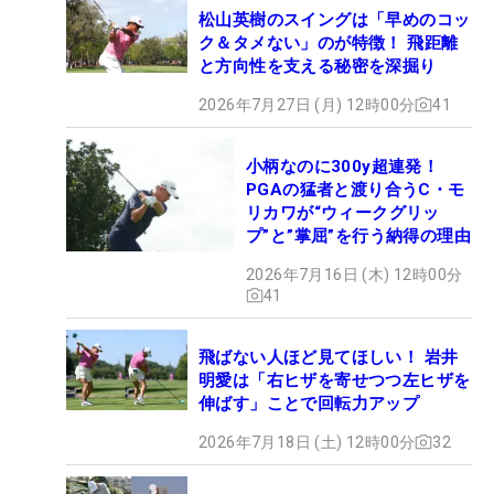
松山英樹のスイングは「早めのコッ
ク＆タメない」のが特徴！ 飛距離
と方向性を支える秘密を深掘り
2026年7月27日 (月) 12時00分
41
小柄なのに300y超連発！
PGAの猛者と渡り合うC・モ
リカワが“ウィークグリッ
プ”と”掌屈”を行う納得の理由
2026年7月16日 (木) 12時00分
41
飛ばない人ほど見てほしい！ 岩井
明愛は「右ヒザを寄せつつ左ヒザを
伸ばす」ことで回転力アップ
2026年7月18日 (土) 12時00分
32