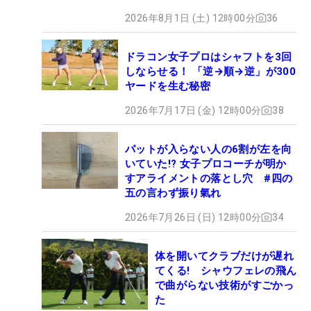
2026年8月1日 (土) 12時00分
36
ドラコン女子プロはシャフトを3回
しならせる！ 「逆→順→逆」が300
ヤードを生む秘密
2026年7月17日 (金) 12時00分
38
パットが入らない人の6割が左を向
いていた!? 女子プロコーチが明か
すアライメントの落とし穴 #四の
五の言わず振り氣れ
2026年7月26日 (日) 12時00分
34
体を開いてクラブだけが遅れ
てくる! シャウフェレの飛ん
で曲がらない技術がすごかっ
た