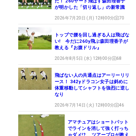
た！ 260ヤード飛ばす森田理香子
が明かした「切り返し」の新常識
2026年7月20日 (月) 12時00分
70
トップで腰を回し過ぎる人は飛ばな
い! 今だに260y飛ぶ森田理香子が
教える『お腹ドリル』
2026年8月5日 (水) 12時00分
68
飛ばない人の共通点はアーリーリリ
ース！ 342yドラコン女子は斜めに
体重移動してシャフトを強烈に逆し
なり
2026年7月14日 (火) 12時00分
46
アマチュアはショートパット
でラインを消して強く打っち
ゃダメ!? ツアープロが教え