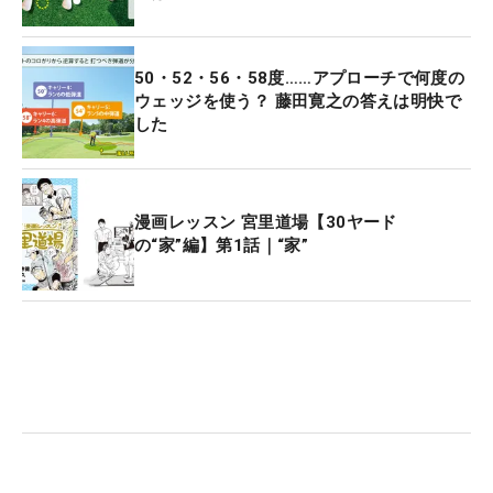
50・52・56・58度……アプローチで何度の
ウェッジを使う？ 藤田寛之の答えは明快で
した
漫画レッスン 宮里道場【30ヤード
の“家”編】第1話｜“家”