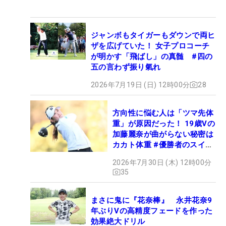
ジャンボもタイガーもダウンで両ヒ
ザを広げていた！ 女子プロコーチ
が明かす「飛ばし」の真髄 #四の
五の言わず振り氣れ
2026年7月19日 (日) 12時00分
28
方向性に悩む人は「ツマ先体
重」が原因だった！ 19歳Vの
加藤麗奈が曲がらない秘密は
カカト体重 #優勝者のスイン
グ
2026年7月30日 (木) 12時00分
35
まさに鬼に『花奈棒』 永井花奈9
年ぶりVの高精度フェードを作った
効果絶大ドリル