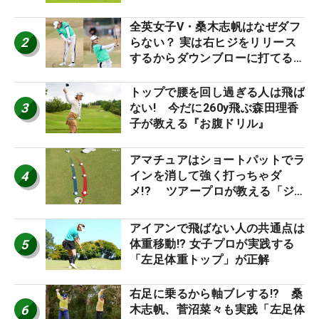
り氣れ
全英女子V・桑木志帆はなぜダフ
2
らない？ 実は右ヒジをリリース
するからダウンブローに打てる #
優勝者のスイング
トップで腰を回し過ぎる人は飛ば
3
ない! 今だに260y飛ぶ森田理香
子が教える『お腹ドリル』
アマチュアはショートパットでラ
4
インを消して強く打っちゃダ
メ!? ツアープロが教える「ジ
ャストタッチ」なら3パットが激
減するワケ
アイアンで飛ばない人の共通点は
5
体重移動!? 女子プロが実践する
「左足体重トップ」が正解
右足に乗るから軸ブレする!? 桑
6
木志帆、菅沼菜々も実践「左足体