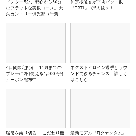
インター5分、都心から60分
仲宗根澄香が平均パット数
のフラットな美観コース。大
『TRTL』で6人抜き！
栄カントリー俱楽部（千葉
県）
4日間限定配布！11月までの
ネクストヒロイン選手とラウ
プレーに2回使える1,500円分
ンドできるチャンス！詳しく
クーポン配布中！
はこちら！
猛暑を乗り切る！ こだわり機
最新モデル『FJクオンタム』