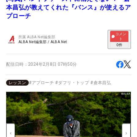
本昌弘が教えてくれた『バンス』が使えるア
プローチ
コメン
所属
ALBA Net編集部
ト
ALBA Net編集部
/
ALBA Net
0
件
配信日時：
2024年2月8日 07時50分
レッスン
#
アプローチ
#
ダフリ・トップ
#
倉本昌弘