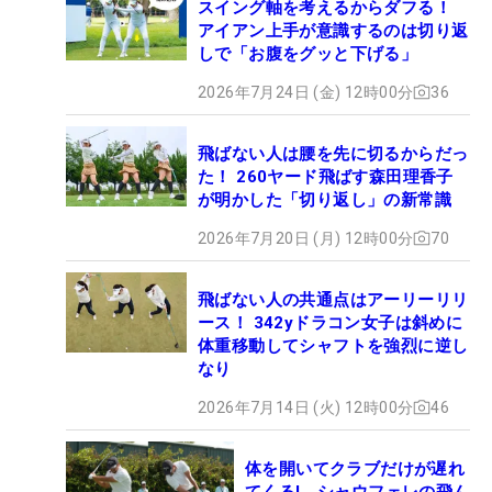
スイング軸を考えるからダフる！
アイアン上手が意識するのは切り返
しで「お腹をグッと下げる」
2026年7月24日 (金) 12時00分
36
飛ばない人は腰を先に切るからだっ
た！ 260ヤード飛ばす森田理香子
が明かした「切り返し」の新常識
2026年7月20日 (月) 12時00分
70
飛ばない人の共通点はアーリーリリ
ース！ 342yドラコン女子は斜めに
体重移動してシャフトを強烈に逆し
なり
2026年7月14日 (火) 12時00分
46
体を開いてクラブだけが遅れ
てくる! シャウフェレの飛ん