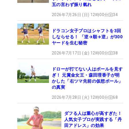
五の言わず振り氣れ
2026年7月26日 (日) 12時00分
34
ドラコン女子プロはシャフトを3回
しならせる！ 「逆→順→逆」が300
ヤードを生む秘密
2026年7月17日 (金) 12時00分
38
ドローが打てない人はボールを見す
ぎ！ 元賞金女王・森田理香子が明
かした「右ツマ先前の仮想ボール」
の真実
2026年7月28日 (火) 12時00分
68
ダフる人は重心が高すぎた！
人気女子プロが実践する「丹
田アドレス」の効果