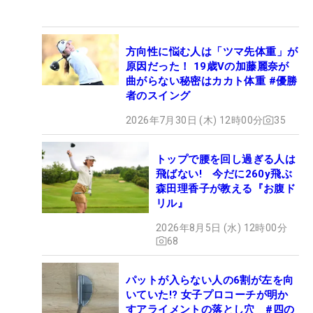
方向性に悩む人は「ツマ先体重」が
原因だった！ 19歳Vの加藤麗奈が
曲がらない秘密はカカト体重 #優勝
者のスイング
2026年7月30日 (木) 12時00分
35
トップで腰を回し過ぎる人は
飛ばない! 今だに260y飛ぶ
森田理香子が教える『お腹ド
リル』
2026年8月5日 (水) 12時00分
68
パットが入らない人の6割が左を向
いていた!? 女子プロコーチが明か
すアライメントの落とし穴 #四の