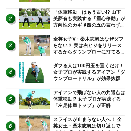
「体重移動」はもう古い!? 山下
2
美夢有も実践する「重心移動」が
方向性のカギ #四の五の言わず振
り氣れ
全英女子V・桑木志帆はなぜダフ
3
らない？ 実は右ヒジをリリース
するからダウンブローに打てる #
優勝者のスイング
ダフる人は100円玉を置くだけ！
4
女子プロが実践するアイアン「ダ
ウンブロードリル」が効果抜群
アイアンで飛ばない人の共通点は
5
体重移動!? 女子プロが実践する
「左足体重トップ」が正解
スライスが止まらない人へ！ 全
6
英女王・桑木志帆は切り返しで