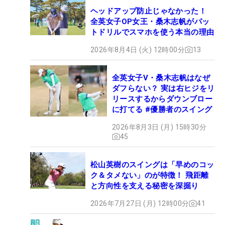
ヘッドアップ防止じゃなかった！
全英女子OP女王・桑木志帆がパッ
トドリルでスマホを使う本当の理由
2026年8月4日 (火) 12時00分
13
全英女子V・桑木志帆はなぜ
ダフらない？ 実は右ヒジをリ
リースするからダウンブロー
に打てる #優勝者のスイング
2026年8月3日 (月) 15時30分
45
松山英樹のスイングは「早めのコッ
ク＆タメない」のが特徴！ 飛距離
と方向性を支える秘密を深掘り
2026年7月27日 (月) 12時00分
41