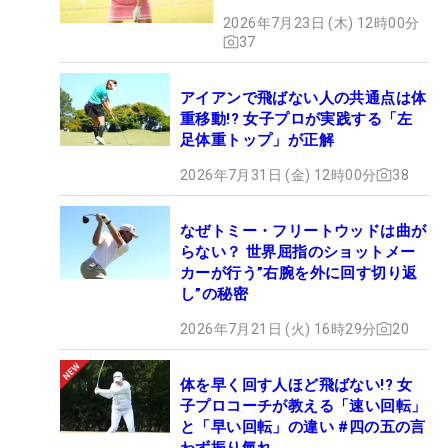
2026年7月23日 (木) 12時00分
37
アイアンで飛ばない人の共通点は体
重移動!? 女子プロが実践する「左
足体重トップ」が正解
2026年7月31日 (金) 12時00分
38
なぜトミー・フリートウッドは曲が
らない？ 世界屈指のショットメー
カーが行う”右腕を外に回す切り返
し”の秘密
2026年7月21日 (火) 16時29分
20
体を早く回す人ほど飛ばない!? 女
子プロコーチが教える「速い回転」
と「早い回転」の違い #四の五の言
わず振り氣れ