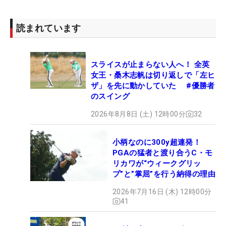
読まれています
スライスが止まらない人へ！ 全英
女王・桑木志帆は切り返しで「左ヒ
ザ」を先に動かしていた #優勝者
のスイング
2026年8月8日 (土) 12時00分
32
小柄なのに300y超連発！
PGAの猛者と渡り合うC・モ
リカワが“ウィークグリッ
プ”と”掌屈”を行う納得の理由
2026年7月16日 (木) 12時00分
41