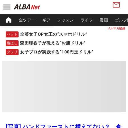
全ツアー
ギア
レッスン
ライフ
漫画
ゴルフ
メルマガ登録
全英女子OP女王の“スマホドリル”
パット
森田理香子が教える“お腹ドリル”
飛ばし
女子プロが実践する“100円玉ドリル”
ダフリ
[写真] ハンドファーストに構えてない？ 倉