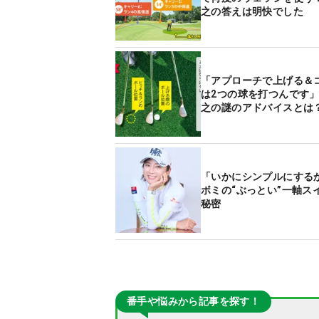
之の答えは明快でした
「アプローチで上げる＆
は2つの球を打つんです
之の謎のアドバイスとは
「いかにシンプルにする
ボミの“ぶっとい”一軸ス
秘密
番手や悩みから記事を探す！