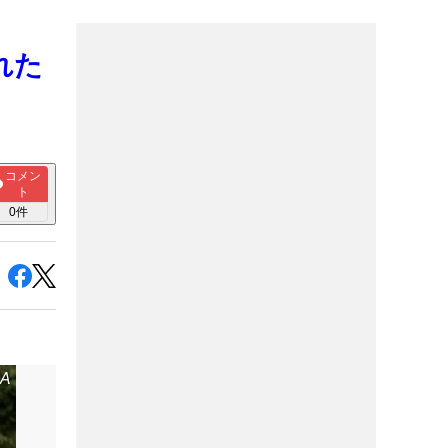
れた
コメン
ト
0
件