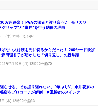
300y超連発！ PGAの猛者と渡り合うC・モリカワ
クグリップ”と”掌屈”を行う納得の理由
6日 (木) 12時00分
41
飛ばない人は腰を先に切るからだった！ 260ヤード飛ば
す森田理香子が明かした「切り返し」の新常識
026年7月20日 (月) 12時00分
70
遅らせる、でも振り遅れない」9年ぶりV、永井花奈の
秘密をプロコーチが解剖 #優勝者のスイング
5日 (水) 12時00分
33