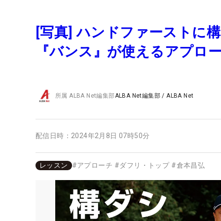
[写真] ハンドファースト
『バンス』が使えるアプロ
所属
ALBA Net編集部
ALBA Net編集部
/
ALBA Net
配信日時：
2024年2月8日 07時50分
レッスン
#
アプローチ
#
ダフリ・トップ
#
倉本昌弘