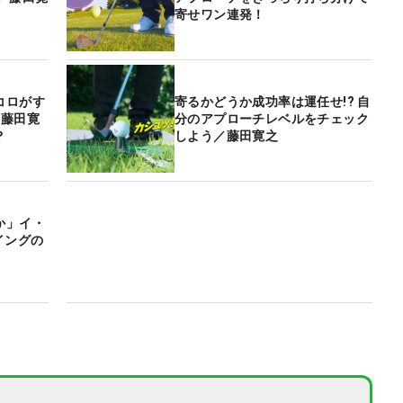
寄せワン連発！
コロがす
寄るかどうか成功率は運任せ!? 自
」藤田寛
分のアプローチレベルをチェック
？
しよう／藤田寛之
か」イ・
イングの