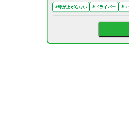
#
球が上がらない
#
ドライバー
#
ユ