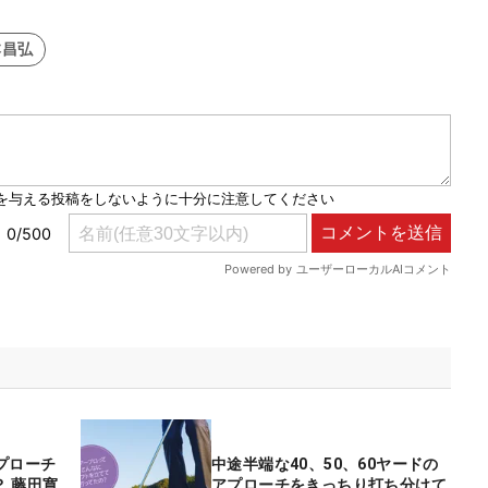
本昌弘
アプローチ
中途半端な40、50、60ヤードの
 藤田寛
アプローチをきっちり打ち分けて