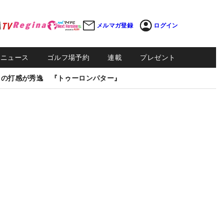
メルマガ登録
ログイン
Sニュース
ゴルフ場予約
連載
プレゼント
しの打感が秀逸 『トゥーロンパター』