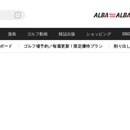
漫画
ゴルフ動画
雑誌出版
ショッピング
SN
ボード
ゴルフ場予約／毎週更新！限定優待プラン
削り出