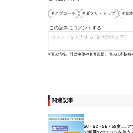
#アプローチ
#ダフリ・トップ
#倉
関連記事
50・52・56・58度……
で何度のウェッジを使う？