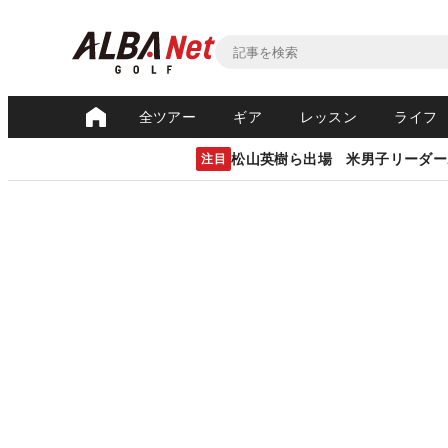
全ツアー
ギア
レッスン
ライフ
松山英樹ら出場 米男子リーダー
注目