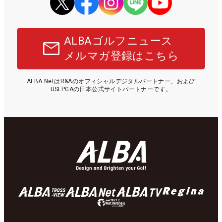
ALBAゴルフニュース
メルマガ登録はこちら
ALBA NetはR&Aのオフィシャルデジタルパートナー、および
USLPGAの日本公式サイトパートナーです。