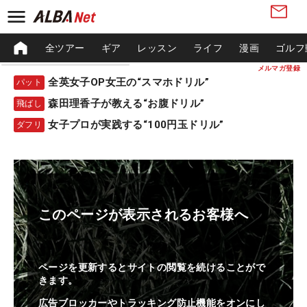
全ツアー
ギア
レッスン
ライフ
漫画
ゴルフ
メルマガ登録
全英女子OP女王の“スマホドリル”
パット
森田理香子が教える“お腹ドリル”
飛ばし
女子プロが実践する“100円玉ドリル”
ダフリ
このページが表示されるお客様へ
ページを更新するとサイトの閲覧を続けることがで
きます。
広告ブロッカーやトラッキング防止機能をオンにし