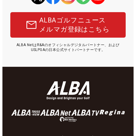
ALBAゴルフニュース
メルマガ登録はこちら
ALBA NetはR&Aのオフィシャルデジタルパートナー、および
USLPGAの日本公式サイトパートナーです。