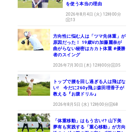
を使う本当の理由
2026年8月4日 (火) 12時00分
13
方向性に悩む人は「ツマ先体重」が
原因だった！ 19歳Vの加藤麗奈が
曲がらない秘密はカカト体重 #優勝
者のスイング
2026年7月30日 (木) 12時00分
35
トップで腰を回し過ぎる人は飛ばな
い! 今だに260y飛ぶ森田理香子が
教える『お腹ドリル』
2026年8月5日 (水) 12時00分
68
「体重移動」はもう古い!? 山下美
夢有も実践する「重心移動」が方向