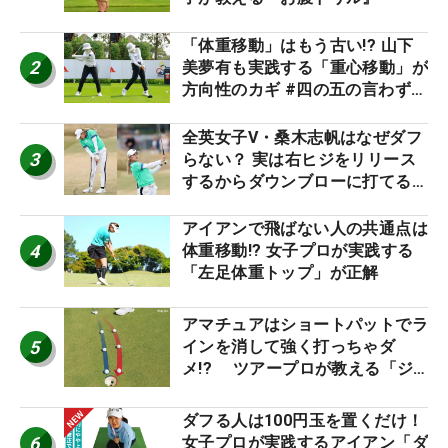
「体重移動」はもう古い!? 山下
2
美夢有も実践する「重心移動」が
方向性のカギ #四の五の言わず振
り氣れ
全英女子V・桑木志帆はなぜダフ
3
らない？ 実は右ヒジをリリース
するからダウンブローに打てる #
優勝者のスイング
アイアンで飛ばない人の共通点は
4
体重移動!? 女子プロが実践する
「左足体重トップ」が正解
アマチュアはショートパットでラ
5
インを消して強く打っちゃダ
メ!? ツアープロが教える「ジ
ャストタッチ」なら3パットが激
減するワケ
ダフる人は100円玉を置くだけ！
6
女子プロが実践するアイアン「ダ