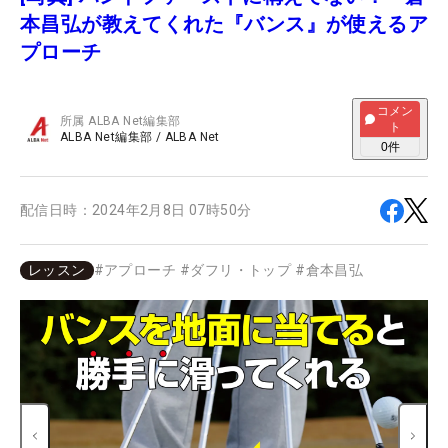
本昌弘が教えてくれた『バンス』が使えるア
プローチ
コメン
所属
ALBA Net編集部
ト
ALBA Net編集部
/
ALBA Net
0
件
配信日時：
2024年2月8日 07時50分
レッスン
#
アプローチ
#
ダフリ・トップ
#
倉本昌弘