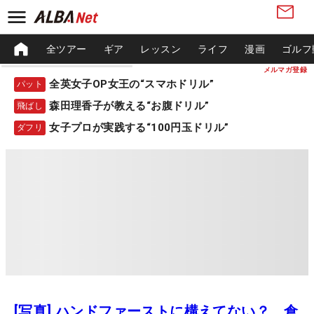
全ツアー
ギア
レッスン
ライフ
漫画
ゴルフ
メルマガ登録
全英女子OP女王の“スマホドリル”
パット
森田理香子が教える“お腹ドリル”
飛ばし
女子プロが実践する“100円玉ドリル”
ダフリ
[写真] ハンドファーストに構えてない？ 倉