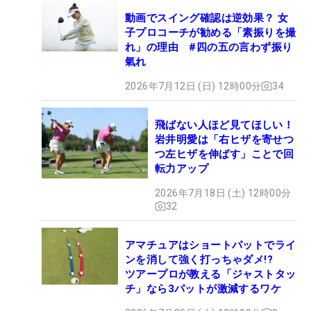
動画でスイング確認は逆効果？ 女
子プロコーチが勧める「素振りを撮
れ」の理由 #四の五の言わず振り
氣れ
2026年7月12日 (日) 12時00分
34
飛ばない人ほど見てほしい！
岩井明愛は「右ヒザを寄せつ
つ左ヒザを伸ばす」ことで回
転力アップ
2026年7月18日 (土) 12時00分
32
アマチュアはショートパットでライ
ンを消して強く打っちゃダメ!?
ツアープロが教える「ジャストタッ
チ」なら3パットが激減するワケ