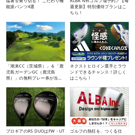
猛暑を乗り切る！ こだわり機
ALBA Netゴルフ場予約／【毎
能派パンツ4選
週更新】特別優待プランはこ
ちら！
「潮来CC（茨城県）」＆「鹿
ネクストヒロイン選手とラウ
児島ガーデンGC（鹿児島
ンドできるチャンス！詳しく
県）」の無料プレー券が当た
はこちら！
る！！
プロギアのRS DUOはFW・UT
ゴルフの熱狂を、つくる仕