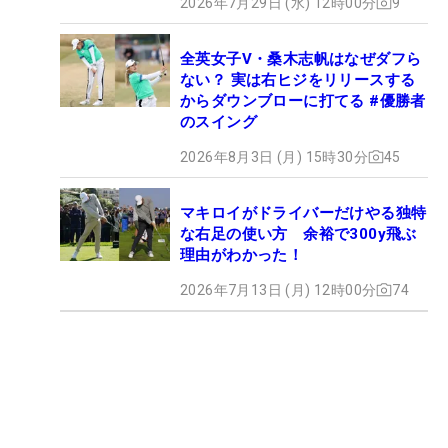
2026年7月29日 (水) 12時00分
9
全英女子V・桑木志帆はなぜダフら
ない？ 実は右ヒジをリリースする
からダウンブローに打てる #優勝者
のスイング
2026年8月3日 (月) 15時30分
45
マキロイがドライバーだけやる独特
な右足の使い方 余裕で300y飛ぶ
理由がわかった！
2026年7月13日 (月) 12時00分
74