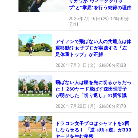
リカワが“ウィークグリッ
プ”と”掌屈”を行う納得の理由
2026年7月16日 (木) 12時00分
41
アイアンで飛ばない人の共通点は体
重移動!? 女子プロが実践する「左
足体重トップ」が正解
2026年7月31日 (金) 12時00分
38
飛ばない人は腰を先に切るからだっ
た！ 260ヤード飛ばす森田理香子
が明かした「切り返し」の新常識
2026年7月20日 (月) 12時00分
70
ドラコン女子プロはシャフトを3回
しならせる！ 「逆→順→逆」が300
ヤードを生む秘密