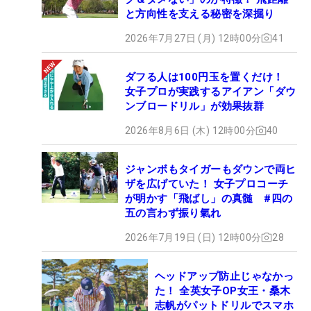
と方向性を支える秘密を深掘り
2026年7月27日 (月) 12時00分
41
ダフる人は100円玉を置くだけ！
女子プロが実践するアイアン「ダウ
ンブロードリル」が効果抜群
2026年8月6日 (木) 12時00分
40
ジャンボもタイガーもダウンで両ヒ
ザを広げていた！ 女子プロコーチ
が明かす「飛ばし」の真髄 #四の
五の言わず振り氣れ
2026年7月19日 (日) 12時00分
28
ヘッドアップ防止じゃなかっ
た！ 全英女子OP女王・桑木
志帆がパットドリルでスマホ