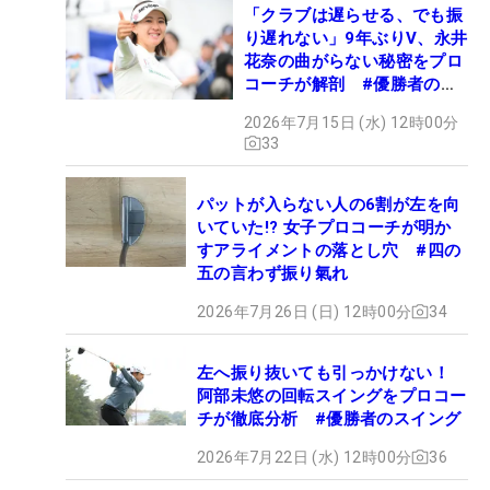
「クラブは遅らせる、でも振
り遅れない」9年ぶりV、永井
花奈の曲がらない秘密をプロ
コーチが解剖 #優勝者のス
イング
2026年7月15日 (水) 12時00分
33
パットが入らない人の6割が左を向
いていた!? 女子プロコーチが明か
すアライメントの落とし穴 #四の
五の言わず振り氣れ
2026年7月26日 (日) 12時00分
34
左へ振り抜いても引っかけない！
阿部未悠の回転スイングをプロコー
チが徹底分析 #優勝者のスイング
2026年7月22日 (水) 12時00分
36