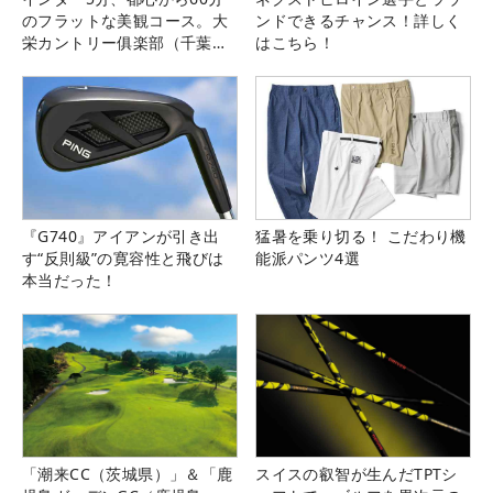
のフラットな美観コース。大
ンドできるチャンス！詳しく
栄カントリー俱楽部（千葉
はこちら！
県）
『G740』アイアンが引き出
猛暑を乗り切る！ こだわり機
す“反則級”の寛容性と飛びは
能派パンツ4選
本当だった！
「潮来CC（茨城県）」＆「鹿
スイスの叡智が生んだTPTシ