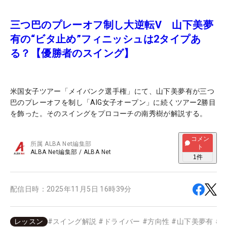
三つ巴のプレーオフ制し大逆転V 山下美夢
有の“ビタ止め”フィニッシュは2タイプあ
る？【優勝者のスイング】
米国女子ツアー「メイバンク選手権」にて、山下美夢有が三つ
巴のプレーオフを制し「AIG女子オープン」に続くツアー2勝目
を飾った。そのスイングをプロコーチの南秀樹が解説する。
コメン
所属
ALBA Net編集部
ト
ALBA Net編集部
/
ALBA Net
1
件
配信日時：
2025年11月5日 16時39分
レッスン
#
スイング解説
#
ドライバー
#
方向性
#
山下美夢有
#