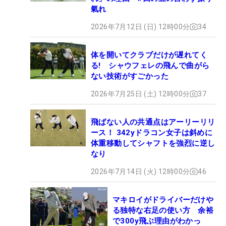
氣れ
2026年7月12日 (日) 12時00分
34
体を開いてクラブだけが遅れてく
る! シャウフェレの飛んで曲がら
ない技術がすごかった
2026年7月25日 (土) 12時00分
37
飛ばない人の共通点はアーリーリリ
ース！ 342yドラコン女子は斜めに
体重移動してシャフトを強烈に逆し
なり
2026年7月14日 (火) 12時00分
46
マキロイがドライバーだけや
る独特な右足の使い方 余裕
で300y飛ぶ理由がわかっ