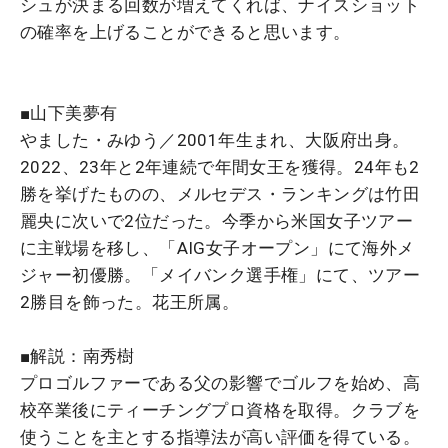
シュが決まる回数が増えてくれば、ナイスショット
の確率を上げることができると思います。
■山下美夢有
やました・みゆう／2001年生まれ、大阪府出身。
2022、23年と2年連続で年間女王を獲得。24年も2
勝を挙げたものの、メルセデス・ランキングは竹田
麗央に次いで2位だった。今季から米国女子ツアー
に主戦場を移し、「AIG女子オープン」にて海外メ
ジャー初優勝。
「メイバンク選手権」にて、ツアー
2勝目を飾った。
花王所属。
■解説：南秀樹
プロゴルファーである父の影響でゴルフを始め、高
校卒業後にティーチングプロ資格を取得。クラブを
使うことを主とする指導法が高い評価を得ている。