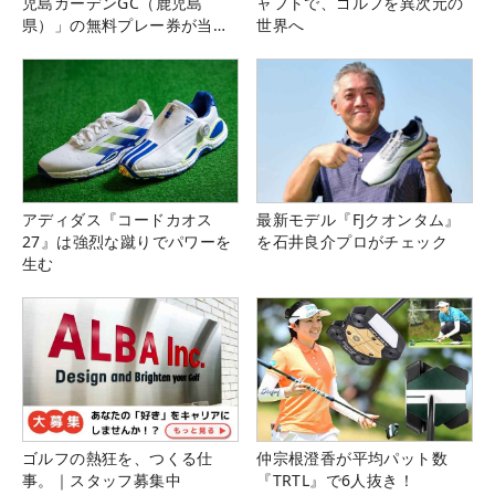
児島ガーデンGC（鹿児島
ャフトで、ゴルフを異次元の
県）」の無料プレー券が当た
世界へ
る！！
アディダス『コードカオス
最新モデル『FJクオンタム』
27』は強烈な蹴りでパワーを
を石井良介プロがチェック
生む
ゴルフの熱狂を、つくる仕
仲宗根澄香が平均パット数
事。｜スタッフ募集中
『TRTL』で6人抜き！