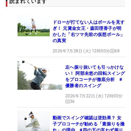
読まれています
ドローが打てない人はボールを見す
ぎ！ 元賞金女王・森田理香子が明
かした「右ツマ先前の仮想ボール」
の真実
2026年7月28日 (火) 12時00分
68
左へ振り抜いても引っかけな
い！ 阿部未悠の回転スイング
をプロコーチが徹底分析 #
優勝者のスイング
2026年7月22日 (水) 12時00分
36
動画でスイング確認は逆効果？ 女
子プロコーチが勧める「素振りを撮
れ」の理由 #四の五の言わず振り