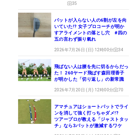
35
パットが入らない人の6割が左を向
いていた!? 女子プロコーチが明か
すアライメントの落とし穴 #四の
五の言わず振り氣れ
2026年7月26日 (日) 12時00分
34
飛ばない人は腰を先に切るからだっ
た！ 260ヤード飛ばす森田理香子
が明かした「切り返し」の新常識
2026年7月20日 (月) 12時00分
70
アマチュアはショートパットでライ
ンを消して強く打っちゃダメ!?
ツアープロが教える「ジャストタッ
チ」なら3パットが激減するワケ