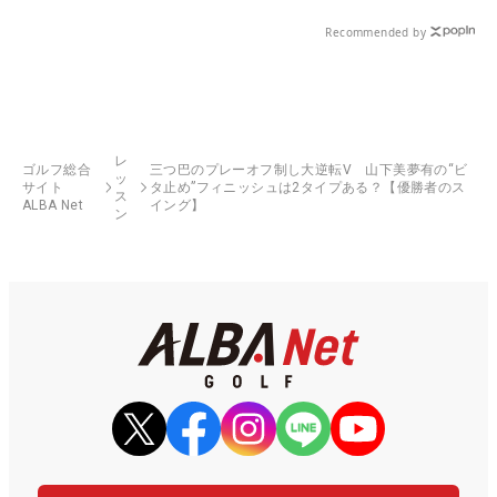
Recommended by
レ
ゴルフ総合
三つ巴のプレーオフ制し大逆転V 山下美夢有の“ビ
ッ
サイト
タ止め”フィニッシュは2タイプある？【優勝者のス
ス
ALBA Net
イング】
ン