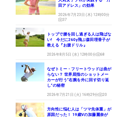
田アドレス」の効果
2026年7月23日 (木) 12時00分
37
トップで腰を回し過ぎる人は飛ばな
い! 今だに260y飛ぶ森田理香子が
教える『お腹ドリル』
2026年8月5日 (水) 12時00分
68
なぜトミー・フリートウッドは曲が
らない？ 世界屈指のショットメー
カーが行う”右腕を外に回す切り返
し”の秘密
2026年7月21日 (火) 16時29分
20
方向性に悩む人は「ツマ先体重」が
原因だった！ 19歳Vの加藤麗奈が