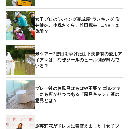
女子プロの“スイング完成度”ランキング 岩
井姉妹、小祝さくら、竹田麗央……No.1は一
体誰？
米ツアー2勝目を挙げた山下美夢有の愛用ア
イアンは、なぜソールのヒール側が凹んで
いる？
プレー後のお風呂はもはや不要？ ゴルファ
ーにも広がりつつある「風呂キャン」派の
意見とは？
原英莉花がドレスに着替えました【女子プ