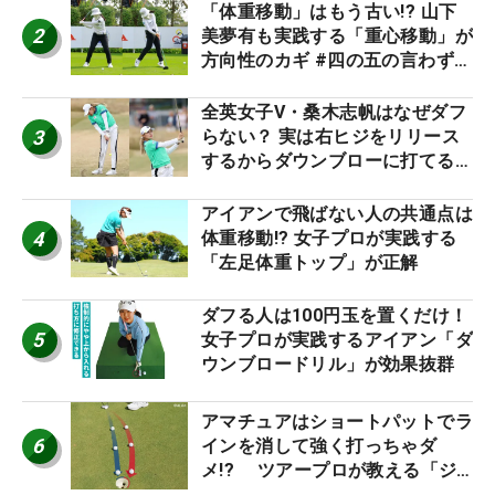
「体重移動」はもう古い!? 山下
2
美夢有も実践する「重心移動」が
方向性のカギ #四の五の言わず振
り氣れ
全英女子V・桑木志帆はなぜダフ
3
らない？ 実は右ヒジをリリース
するからダウンブローに打てる #
優勝者のスイング
アイアンで飛ばない人の共通点は
4
体重移動!? 女子プロが実践する
「左足体重トップ」が正解
ダフる人は100円玉を置くだけ！
5
女子プロが実践するアイアン「ダ
ウンブロードリル」が効果抜群
アマチュアはショートパットでラ
6
インを消して強く打っちゃダ
メ!? ツアープロが教える「ジ
ャストタッチ」なら3パットが激