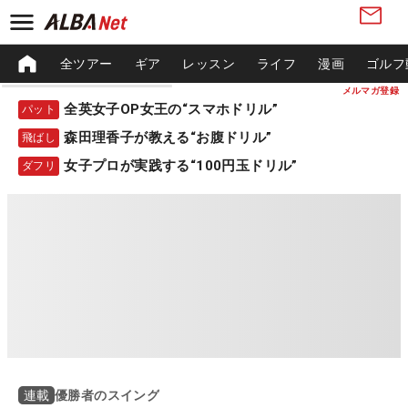
全ツアー
ギア
レッスン
ライフ
漫画
ゴルフ
メルマガ登録
全英女子OP女王の“スマホドリル”
パット
森田理香子が教える“お腹ドリル”
飛ばし
女子プロが実践する“100円玉ドリル”
ダフリ
優勝者のスイング
連載