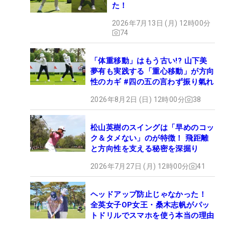
た！
2026年7月13日 (月) 12時00分
74
「体重移動」はもう古い!? 山下美
夢有も実践する「重心移動」が方向
性のカギ #四の五の言わず振り氣れ
2026年8月2日 (日) 12時00分
38
松山英樹のスイングは「早めのコッ
ク＆タメない」のが特徴！ 飛距離
と方向性を支える秘密を深掘り
2026年7月27日 (月) 12時00分
41
ヘッドアップ防止じゃなかった！
全英女子OP女王・桑木志帆がパッ
トドリルでスマホを使う本当の理由