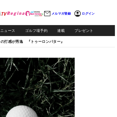
メルマガ登録
ログイン
Sニュース
ゴルフ場予約
連載
プレゼント
しの打感が秀逸 『トゥーロンパター』