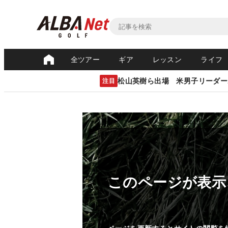
全ツアー
ギア
レッスン
ライフ
松山英樹ら出場 米男子リーダー
注目
このページが表示