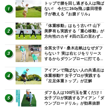
トップで腰を回し過ぎる人は飛ば
1
ない! 今だに260y飛ぶ森田理香
子が教える『お腹ドリル』
「体重移動」はもう古い!? 山下
2
美夢有も実践する「重心移動」が
方向性のカギ #四の五の言わず振
り氣れ
全英女子V・桑木志帆はなぜダフ
3
らない？ 実は右ヒジをリリース
するからダウンブローに打てる #
優勝者のスイング
アイアンで飛ばない人の共通点は
4
体重移動!? 女子プロが実践する
「左足体重トップ」が正解
ダフる人は100円玉を置くだけ！
5
女子プロが実践するアイアン「ダ
ウンブロードリル」が効果抜群