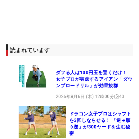
読まれています
ダフる人は100円玉を置くだけ！
女子プロが実践するアイアン「ダウ
ンブロードリル」が効果抜群
2026年8月6日 (木) 12時00分
40
ドラコン女子プロはシャフト
を3回しならせる！ 「逆→順
→逆」が300ヤードを生む秘
密