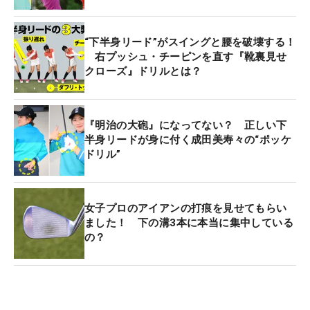
“下半身リード”がスイングと腰を破壊する！
右プッシュ・チーピンを直す『靴裏見せ
クローズ』ドリルとは？
『明治の大砲』になってない？ 正しい下
半身リードが身に付く成田美寿々の“ポッケ
ドリル”
女子プロのアイアンの打痕を見せてもらい
ました！ 下の溝3本に本当に集中している
の？