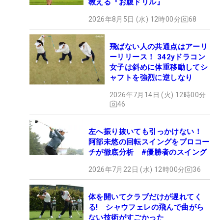
教える『お腹ドリル』
2026年8月5日 (水) 12時00分
68
飛ばない人の共通点はアーリ
ーリリース！ 342yドラコン
女子は斜めに体重移動してシ
ャフトを強烈に逆しなり
2026年7月14日 (火) 12時00分
46
左へ振り抜いても引っかけない！
阿部未悠の回転スイングをプロコー
チが徹底分析 #優勝者のスイング
2026年7月22日 (水) 12時00分
36
体を開いてクラブだけが遅れてく
る! シャウフェレの飛んで曲がら
ない技術がすごかった