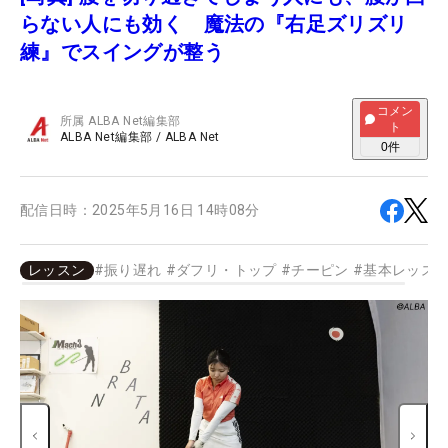
らない人にも効く 魔法の『右足ズリズリ
練』でスイングが整う
コメン
所属
ALBA Net編集部
ト
ALBA Net編集部
/
ALBA Net
0
件
配信日時：
2025年5月16日 14時08分
レッスン
#
振り遅れ
#
ダフリ・トップ
#
チーピン
#
基本レッス