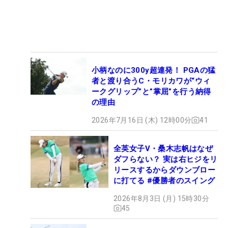
小柄なのに300y超連発！ PGAの猛
者と渡り合うC・モリカワが“ウィ
ークグリップ”と”掌屈”を行う納得
の理由
2026年7月16日 (木) 12時00分
41
全英女子V・桑木志帆はなぜ
ダフらない？ 実は右ヒジをリ
リースするからダウンブロー
に打てる #優勝者のスイング
2026年8月3日 (月) 15時30分
45