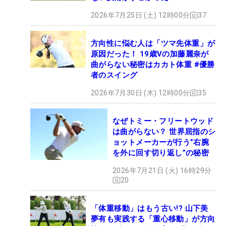
2026年7月25日 (土) 12時00分
37
方向性に悩む人は「ツマ先体重」が
原因だった！ 19歳Vの加藤麗奈が
曲がらない秘密はカカト体重 #優勝
者のスイング
2026年7月30日 (木) 12時00分
35
なぜトミー・フリートウッド
は曲がらない？ 世界屈指のシ
ョットメーカーが行う”右腕
を外に回す切り返し”の秘密
2026年7月21日 (火) 16時29分
20
「体重移動」はもう古い!? 山下美
夢有も実践する「重心移動」が方向