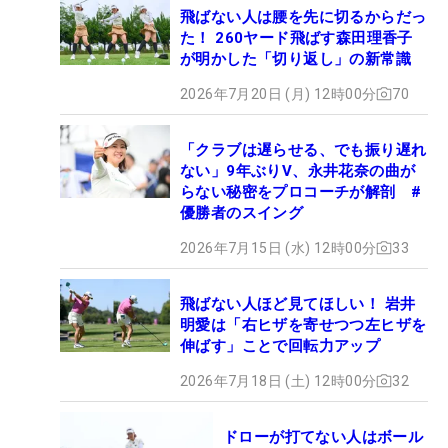
飛ばない人は腰を先に切るからだっ
た！ 260ヤード飛ばす森田理香子
が明かした「切り返し」の新常識
2026年7月20日 (月) 12時00分
70
「クラブは遅らせる、でも振り遅れ
ない」9年ぶりV、永井花奈の曲が
らない秘密をプロコーチが解剖 #
優勝者のスイング
2026年7月15日 (水) 12時00分
33
飛ばない人ほど見てほしい！ 岩井
明愛は「右ヒザを寄せつつ左ヒザを
伸ばす」ことで回転力アップ
2026年7月18日 (土) 12時00分
32
ドローが打てない人はボール