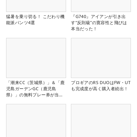
猛暑を乗り切る！ こだわり機
『G740』アイアンが引き出
能派パンツ4選
す“反則級”の寛容性と飛びは
本当だった！
「潮来CC（茨城県）」＆「鹿
プロギアのRS DUOはFW・UT
児島ガーデンGC（鹿児島
も完成度が高く購入者続出！
県）」の無料プレー券が当た
る！！