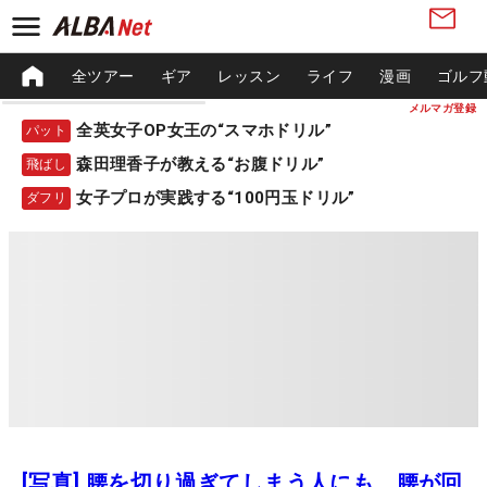
全ツアー
ギア
レッスン
ライフ
漫画
ゴルフ
メルマガ登録
全英女子OP女王の“スマホドリル”
パット
森田理香子が教える“お腹ドリル”
飛ばし
女子プロが実践する“100円玉ドリル”
ダフリ
[写真] 腰を切り過ぎてしまう人にも、腰が回