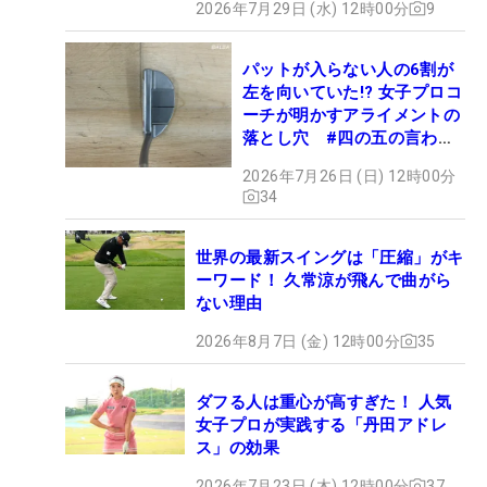
2026年7月29日 (水) 12時00分
9
パットが入らない人の6割が
左を向いていた!? 女子プロコ
ーチが明かすアライメントの
落とし穴 #四の五の言わず
振り氣れ
2026年7月26日 (日) 12時00分
34
世界の最新スイングは「圧縮」がキ
ーワード！ 久常涼が飛んで曲がら
ない理由
2026年8月7日 (金) 12時00分
35
ダフる人は重心が高すぎた！ 人気
女子プロが実践する「丹田アドレ
ス」の効果
2026年7月23日 (木) 12時00分
37