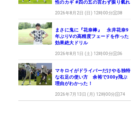
性のカギ #四の五の言わず振り氣れ
2026年8月2日 (日) 12時00分
38
まさに鬼に『花奈棒』 永井花奈9
年ぶりVの高精度フェードを作った
効果絶大ドリル
2026年8月1日 (土) 12時00分
36
マキロイがドライバーだけやる独特
な右足の使い方 余裕で300y飛ぶ
理由がわかった！
2026年7月13日 (月) 12時00分
74