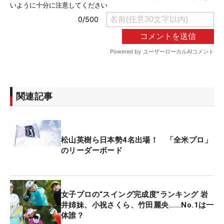
関連記事
松山英樹ら日本勢4名出場！ 「全米プロ」
のリーダーボード
女子プロの“スイング完成度”ランキング 岩
井姉妹、小祝さくら、竹田麗央……No.1は一
体誰？