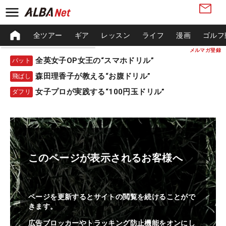
全ツアー
ギア
レッスン
ライフ
漫画
ゴルフ
メルマガ登録
全英女子OP女王の“スマホドリル”
パット
森田理香子が教える“お腹ドリル”
飛ばし
女子プロが実践する“100円玉ドリル”
ダフリ
このページが表示されるお客様へ
ページを更新するとサイトの閲覧を続けることがで
きます。
広告ブロッカーやトラッキング防止機能をオンにし