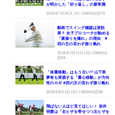
が明かした「切り返し」の新常識
2026年7月20日 (月) 12時00分
70
動画でスイング確認は逆効
果？ 女子プロコーチが勧める
「素振りを撮れ」の理由 #
四の五の言わず振り氣れ
2026年7月12日 (日) 12時00分
34
「体重移動」はもう古い!? 山下美
夢有も実践する「重心移動」が方向
性のカギ #四の五の言わず振り氣れ
2026年8月2日 (日) 12時00分
38
飛ばない人ほど見てほしい！ 岩井
明愛は「右ヒザを寄せつつ左ヒザを