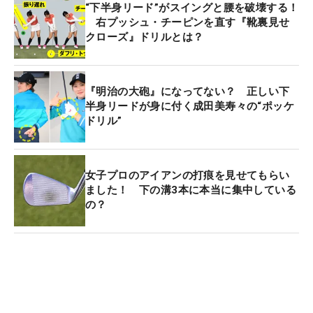
“下半身リード”がスイングと腰を破壊する！
右プッシュ・チーピンを直す『靴裏見せ
クローズ』ドリルとは？
『明治の大砲』になってない？ 正しい下
半身リードが身に付く成田美寿々の“ポッケ
ドリル”
女子プロのアイアンの打痕を見せてもらい
ました！ 下の溝3本に本当に集中している
の？