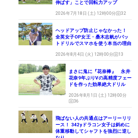
伸ばす」ことで回転力アップ
2026年7月18日 (土) 12時00分
32
ヘッドアップ防止じゃなかった！
全英女子OP女王・桑木志帆がパッ
トドリルでスマホを使う本当の理由
2026年8月4日 (火) 12時00分
13
まさに鬼に『花奈棒』 永井
花奈9年ぶりVの高精度フェー
ドを作った効果絶大ドリル
2026年8月1日 (土) 12時00分
36
飛ばない人の共通点はアーリーリリ
ース！ 342yドラコン女子は斜めに
体重移動してシャフトを強烈に逆し
なり