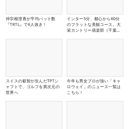
仲宗根澄香が平均パット数
インター5分、都心から60分
『TRTL』で6人抜き！
のフラットな美観コース。大
栄カントリー俱楽部（千葉
県）
スイスの叡智が生んだTPTシ
今年も男女プロが強い「キャ
ャフトで、ゴルフを異次元の
ロウェイ」のニュース一覧は
世界へ
こちら！