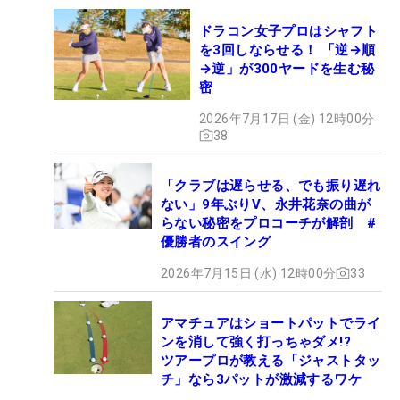
ドラコン女子プロはシャフト
を3回しならせる！ 「逆→順
→逆」が300ヤードを生む秘
密
2026年7月17日 (金) 12時00分
38
「クラブは遅らせる、でも振り遅れ
ない」9年ぶりV、永井花奈の曲が
らない秘密をプロコーチが解剖 #
優勝者のスイング
2026年7月15日 (水) 12時00分
33
アマチュアはショートパットでライ
ンを消して強く打っちゃダメ!?
ツアープロが教える「ジャストタッ
チ」なら3パットが激減するワケ