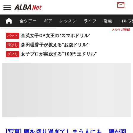
全ツアー
ギア
レッスン
ライフ
漫画
ゴルフ
メルマガ登録
全英女子OP女王の“スマホドリル”
パット
森田理香子が教える“お腹ドリル”
飛ばし
女子プロが実践する“100円玉ドリル”
ダフリ
[写真] 腰を切り過ぎてしまう人にも、腰が回