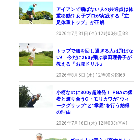
アイアンで飛ばない人の共通点は体
重移動!? 女子プロが実践する「左
足体重トップ」が正解
2026年7月31日 (金) 12時00分
38
トップで腰を回し過ぎる人は飛ばな
い! 今だに260y飛ぶ森田理香子が
教える『お腹ドリル』
2026年8月5日 (水) 12時00分
68
小柄なのに300y超連発！ PGAの猛
者と渡り合うC・モリカワが“ウィ
ークグリップ”と”掌屈”を行う納得
の理由
2026年7月16日 (木) 12時00分
41