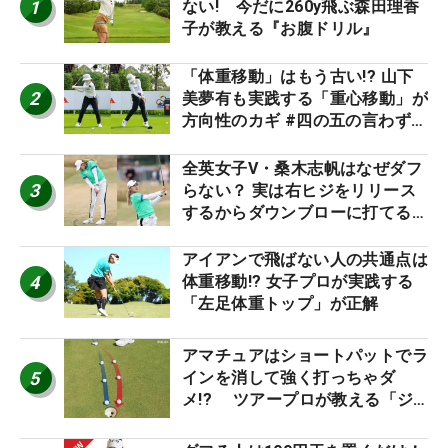
1
ない! 今だに260y飛ぶ森田理香
子が教える『お腹ドリル』
「体重移動」はもう古い!? 山下
2
美夢有も実践する「重心移動」が
方向性のカギ #四の五の言わず振
り氣れ
全英女子V・桑木志帆はなぜダフ
3
らない？ 実は右ヒジをリリース
するからダウンブローに打てる #
優勝者のスイング
アイアンで飛ばない人の共通点は
4
体重移動!? 女子プロが実践する
「左足体重トップ」が正解
アマチュアはショートパットでラ
5
インを消して強く打っちゃダ
メ!? ツアープロが教える「ジ
ャストタッチ」なら3パットが激
減するワケ