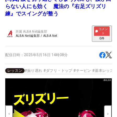
らない人にも効く 魔法の『右足ズリズリ
練』でスイングが整う
コメン
所属
ALBA Net編集部
ト
ALBA Net編集部
/
ALBA Net
0
件
配信日時：
2025年5月16日 14時08分
レッスン
#
振り遅れ
#
ダフリ・トップ
#
チーピン
#
基本レッス