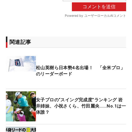
関連記事
松山英樹ら日本勢4名出場！ 「全米プロ」
のリーダーボード
女子プロの“スイング完成度”ランキング 岩
井姉妹、小祝さくら、竹田麗央……No.1は一
体誰？