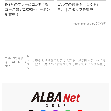
8-9月のプレーに2回使える！
ゴルフの熱狂を、つくる仕
コース限定2,000円クーポン
事。｜スタッフ募集中
配布中！
Recommended by
レ
ゴルフ総合サ
ッ
腰を切り過ぎてしまう人にも、腰が回らない人にも
イト ALBA
ス
効く 魔法の『右足ズリズリ練』でスイングが整う
Net
ン