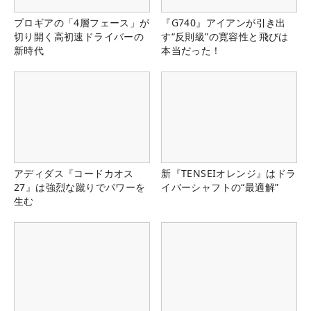
プロギアの「4層フェース」が
『G740』アイアンが引き出
切り開く高初速ドライバーの
す“反則級”の寛容性と飛びは
新時代
本当だった！
アディダス『コードカオス
新『TENSEIオレンジ』はドラ
27』は強烈な蹴りでパワーを
イバーシャフトの“最適解”
生む