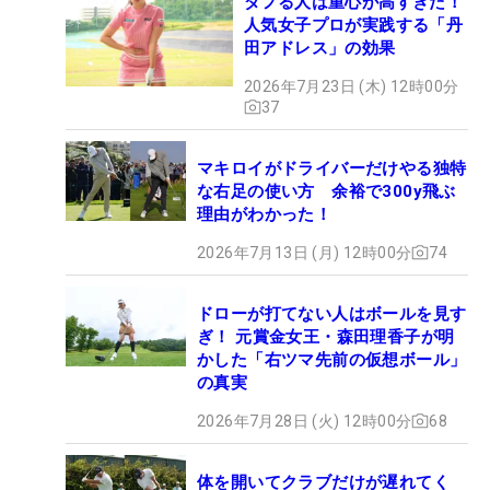
ダフる人は重心が高すぎた！
人気女子プロが実践する「丹
田アドレス」の効果
2026年7月23日 (木) 12時00分
37
マキロイがドライバーだけやる独特
な右足の使い方 余裕で300y飛ぶ
理由がわかった！
2026年7月13日 (月) 12時00分
74
ドローが打てない人はボールを見す
ぎ！ 元賞金女王・森田理香子が明
かした「右ツマ先前の仮想ボール」
の真実
2026年7月28日 (火) 12時00分
68
体を開いてクラブだけが遅れてく