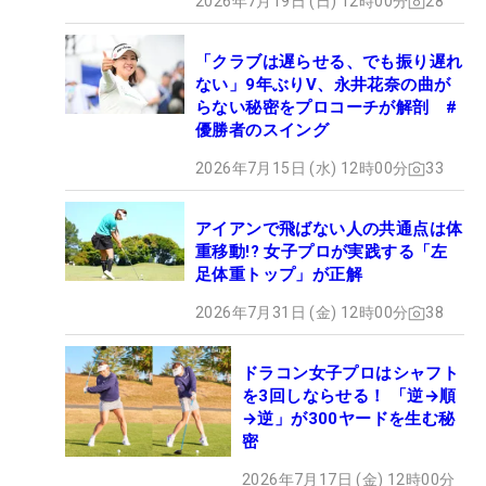
2026年7月19日 (日) 12時00分
28
「クラブは遅らせる、でも振り遅れ
ない」9年ぶりV、永井花奈の曲が
らない秘密をプロコーチが解剖 #
優勝者のスイング
2026年7月15日 (水) 12時00分
33
アイアンで飛ばない人の共通点は体
重移動!? 女子プロが実践する「左
足体重トップ」が正解
2026年7月31日 (金) 12時00分
38
ドラコン女子プロはシャフト
を3回しならせる！ 「逆→順
→逆」が300ヤードを生む秘
密
2026年7月17日 (金) 12時00分