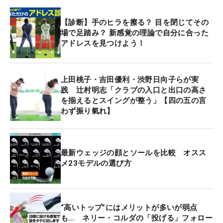
【診断】手のヒラを擦る？ 目を閉じてその
場で足踏み？ 新感覚の理論で自分に合った
アドレスを見つけよう！
上田桃子・吉田優利・渋野日向子らが実
践 辻村明志「クラブの入口と出口の高さ
を揃えるとスイングが整う」【四の五の言
わず振り氣れ】
最新ウェッジの顔とソールを比較 オスス
メ23モデルの選び方
“高いトップ”にはメリットが多いが弱点
も… ネリー・コルダの「投げる」フォロー