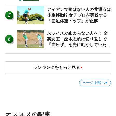
アイアンで飛ばない人の共通点は
5
体重移動!? 女子プロが実践する
「左足体重トップ」が正解
スライスが止まらない人へ！ 全
6
英女王・桑木志帆は切り返しで
「左ヒザ」を先に動かしていた
#優勝者のスイング
ランキングをもっと見る
ページ上部へ
オススメの記事