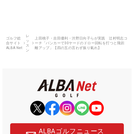
レ
ゴルフ総
上田桃子・吉田優利・渋野日向子らが実践 辻村明志コ
ッ
合サイト
ーチ「バンカーで30ヤードのドロー回転を打つと飛距
ス
ALBA Net
離アップ」【四の五の言わず振り氣れ】
ン
ALBAゴルフニュース