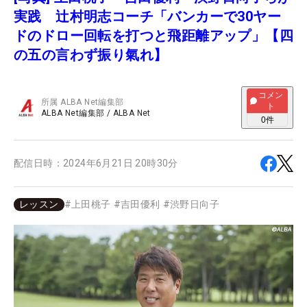
実践 辻村明志コーチ「バンカーで30ヤー
ドのドロー回転を打つと飛距離アップ」【四
の五の言わず振り氣れ】
コメン
所属
ALBA Net編集部
ト
ALBA Net編集部
/
ALBA Net
0
件
配信日時：
2024年6月21日 20時30分
レッスン
#
上田桃子
#
吉田優利
#
渋野日向子