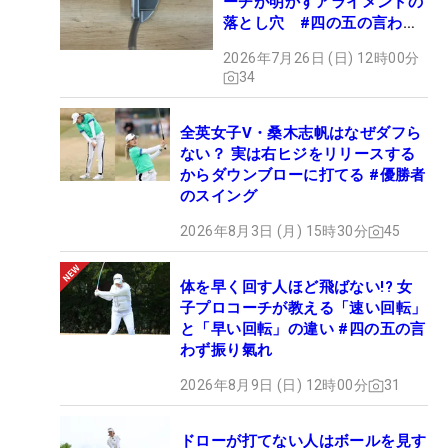
ーチが明かすアライメントの
落とし穴 #四の五の言わず
振り氣れ
2026年7月26日 (日) 12時00分
34
全英女子V・桑木志帆はなぜダフら
ない？ 実は右ヒジをリリースする
からダウンブローに打てる #優勝者
のスイング
2026年8月3日 (月) 15時30分
45
体を早く回す人ほど飛ばない!? 女
子プロコーチが教える「速い回転」
と「早い回転」の違い #四の五の言
わず振り氣れ
2026年8月9日 (日) 12時00分
31
ドローが打てない人はボールを見す