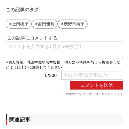
この記事のタグ
#上田桃子
#吉田優利
#渋野日向子
関連記事