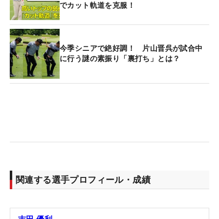
でカット軌道を克服！
今季シニアで絶好調！ 片山晋呉が試合中
に行う謎の素振り「裏打ち」とは？
関連する選手プロフィール・成績