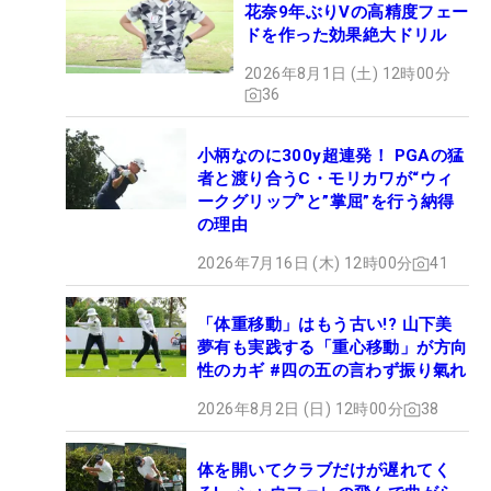
花奈9年ぶりVの高精度フェー
ドを作った効果絶大ドリル
2026年8月1日 (土) 12時00分
36
小柄なのに300y超連発！ PGAの猛
者と渡り合うC・モリカワが“ウィ
ークグリップ”と”掌屈”を行う納得
の理由
2026年7月16日 (木) 12時00分
41
「体重移動」はもう古い!? 山下美
夢有も実践する「重心移動」が方向
性のカギ #四の五の言わず振り氣れ
2026年8月2日 (日) 12時00分
38
体を開いてクラブだけが遅れてく