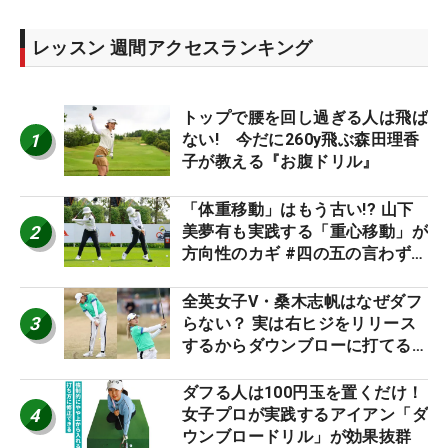
レッスン 週間アクセスランキング
トップで腰を回し過ぎる人は飛ば
1
ない! 今だに260y飛ぶ森田理香
子が教える『お腹ドリル』
「体重移動」はもう古い!? 山下
2
美夢有も実践する「重心移動」が
方向性のカギ #四の五の言わず振
り氣れ
全英女子V・桑木志帆はなぜダフ
3
らない？ 実は右ヒジをリリース
するからダウンブローに打てる #
優勝者のスイング
ダフる人は100円玉を置くだけ！
4
女子プロが実践するアイアン「ダ
ウンブロードリル」が効果抜群