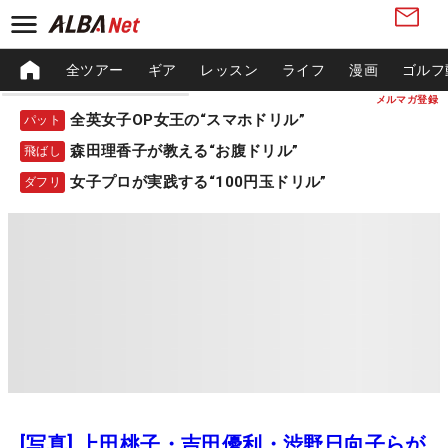
全ツアー
ギア
レッスン
ライフ
漫画
ゴルフ
メルマガ登録
全英女子OP女王の“スマホドリル”
パット
森田理香子が教える“お腹ドリル”
飛ばし
女子プロが実践する“100円玉ドリル”
ダフリ
[写真] 上田桃子・吉田優利・渋野日向子らが