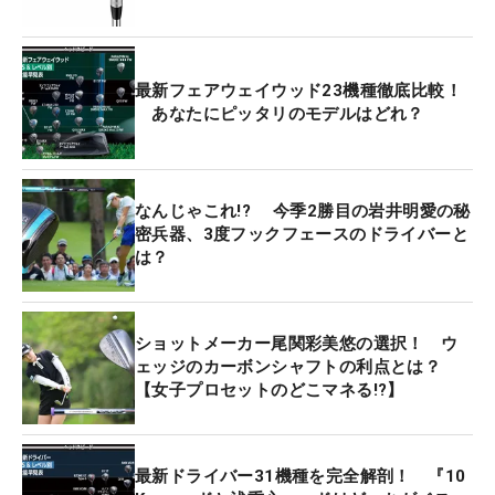
最新フェアウェイウッド23機種徹底比較！
あなたにピッタリのモデルはどれ？
なんじゃこれ!? 今季2勝目の岩井明愛の秘
密兵器、3度フックフェースのドライバーと
は？
ショットメーカー尾関彩美悠の選択！ ウ
ェッジのカーボンシャフトの利点とは？
【女子プロセットのどこマネる!?】
最新ドライバー31機種を完全解剖！ 『10