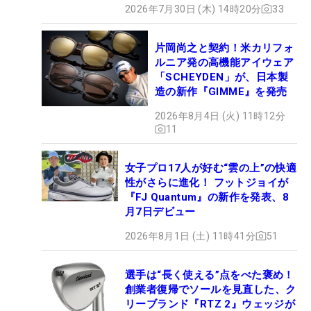
2026年7月30日 (木) 14時20分
33
片岡尚之と契約！米カリフォ
ルニア発の高機能アイウェア
「SCHEYDEN」が、日本製
造の新作『GIMME』を発売
2026年8月4日 (火) 11時12分
11
女子プロ17人が好む“雲の上”の快適
性がさらに進化！ フットジョイが
『FJ Quantum』の新作を発表、8
月7日デビュー
2026年8月1日 (土) 11時41分
51
選手は“長く使える”点をべた褒め！
創業者復帰でソールを見直した、ク
リーブランド『RTZ 2』ウェッジが