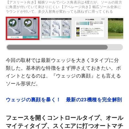
【アスリート向き】幅狭ソールでバンス角表示は4度だが、ソールの前方
に角度が付いていて刺さりにくい 【アベレージ向き】幅広ソール全体に
ラウンドが付いて、多少入射角が変わっても跳ねずに滑ってくれる
今回の取材では最新ウェッジを大きく3タイプに分
類した。基本的な特徴をまず押さえておきたい。ポ
イントとなるのは、『ウェッジの裏顔』とも言える
ソール形状だ。
ウェッジの裏顔を暴く！ 最新の23機種を完全解剖
フェースを開くコントロールタイプ、オール
マイティタイプ、スくエアに打つオートマチ