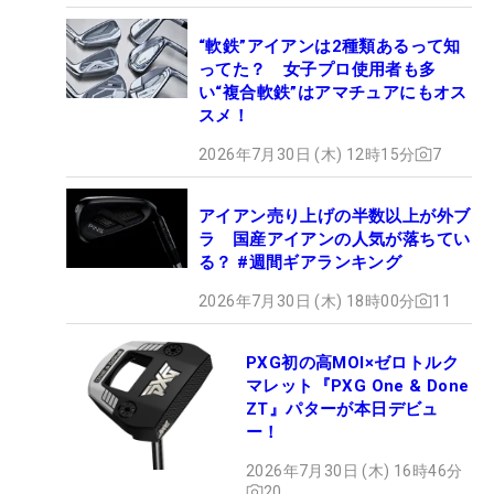
“軟鉄”アイアンは2種類あるって知
ってた？ 女子プロ使用者も多
い“複合軟鉄”はアマチュアにもオス
スメ！
2026年7月30日 (木) 12時15分
7
アイアン売り上げの半数以上が外ブ
ラ 国産アイアンの人気が落ちてい
る？ #週間ギアランキング
2026年7月30日 (木) 18時00分
11
PXG初の高MOI×ゼロトルク
マレット『PXG One & Done
ZT』パターが本日デビュ
ー！
2026年7月30日 (木) 16時46分
20