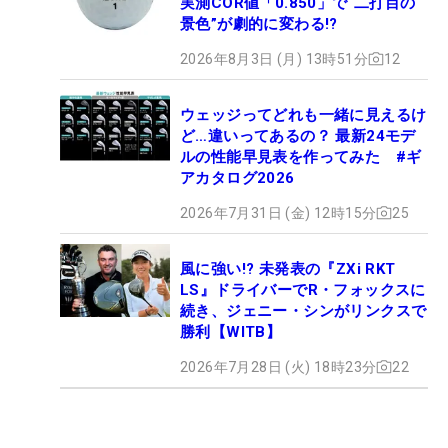
実測COR値「0.850」で“二打目の
景色”が劇的に変わる!?
2026年8月3日 (月) 13時51分
12
ウェッジってどれも一緒に見えるけ
ど…違いってあるの？ 最新24モデ
ルの性能早見表を作ってみた #ギ
アカタログ2026
2026年7月31日 (金) 12時15分
25
風に強い!? 未発表の『ZXi RKT
LS』ドライバーでR・フォックスに
続き、ジェニー・シンがリンクスで
勝利【WITB】
2026年7月28日 (火) 18時23分
22