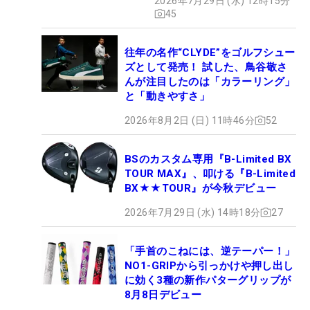
2026年7月29日 (水) 12時15分
45
往年の名作“CLYDE”をゴルフシュー
ズとして発売！ 試した、鳥谷敬さ
んが注目したのは「カラーリング」
と「動きやすさ」
2026年8月2日 (日) 11時46分
52
BSのカスタム専用『B-Limited BX
TOUR MAX』、叩ける『B-Limited
BX★★TOUR』が今秋デビュー
2026年7月29日 (水) 14時18分
27
「手首のこねには、逆テーパー！」
NO1-GRIPから引っかけや押し出し
に効く3種の新作パターグリップが
8月8日デビュー