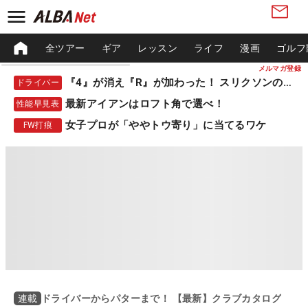
全ツアー
ギア
レッスン
ライフ
漫画
ゴルフ
メルマガ登録
『4』が消え『R』が加わった！ スリクソンの新作
ドライバー
最新アイアンはロフト角で選べ！
性能早見表
女子プロが「ややトウ寄り」に当てるワケ
FW打痕
ドライバーからパターまで！ 【最新】クラブカタログ
連載