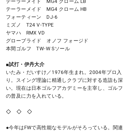
テーラーメイド MG4 クローム LB
テーラーメイド MG4 クローム HB
フォーティーン DJ-6
ミズノ T24 V-TYPE
ヤマハ RMX VD
グローブライド オノフ フォージド
本間ゴルフ TW-W Sソール
■試打・伊丹大介
いたみ・だいすけ／1976年生まれ。2004年プロ入
り。スイング理論に精通しクラブに対する造詣も深
い。現在は日本ゴルフアカデミーを主宰し、ゴルフ
の普及に力を入れている。
◇ ◇ ◇
●今年はFWで高性能なモデルがそろっている。関連