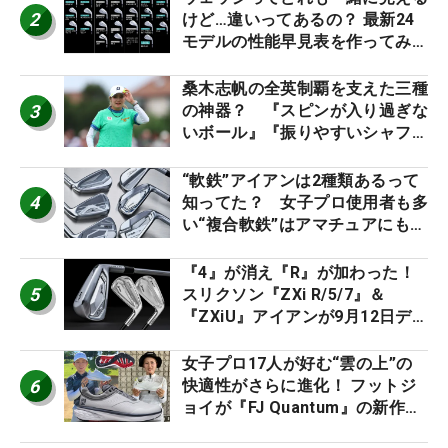
2
けど…違いってあるの？ 最新24
モデルの性能早見表を作ってみ
た #ギアカタログ2026
桑木志帆の全英制覇を支えた三種
3
の神器？ 『スピンが入り過ぎな
いボール』『振りやすいシャフ
ト』『真っすぐ飛ぶドライバ
ー』 #女子プロセッティング
“軟鉄”アイアンは2種類あるって
4
知ってた？ 女子プロ使用者も多
い“複合軟鉄”はアマチュアにもオ
ススメ！
『4』が消え『R』が加わった！
5
スリクソン『ZXi R/5/7』＆
『ZXiU』アイアンが9月12日デ
ビュー
女子プロ17人が好む“雲の上”の
6
快適性がさらに進化！ フットジ
ョイが『FJ Quantum』の新作を
発表、8月7日デビュー