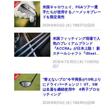
米国キャロウェイ、PGAツアー選
手たちが使用するノーメッキブレー
ドを限定発売
2026年8月6日 (木) 10時37分
33
米国フィッティング現場で人
気のプレミアムブランド
『ACCRA』が日本上陸！ 新
スチールシャフト『iSteel
BLUE』が9月4日デビュー
2026年7月30日 (木) 11時59分
7
“替えないプロ”今平周吾が10年ぶり
にドライバーチェンジ！ UT、5W
は名器を継続使用中 #男子プロセ
ッティング
2026年8月6日 (木) 15時49分
38