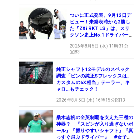
ついに正式発表、9月12日デ
ビュー！未発表時から2勝し
た『ZXi RKT LS』は、スリ
クソン史上No.1ドライバー!?
【打ってみた】
2026年8月5日 (水) 11時31分
83
純正シャフト12モデルのスペック
調査「ピンの純正Sフレックスは、
カスタムの6X相当」テーラー、キ
ャロ…もチェック！
2026年8月5日 (水) 16時15分
13
桑木志帆の全英制覇を支えた三種の
神器？ 『スピンが入り過ぎないボ
ール』『振りやすいシャフト』『真
っすぐ飛ぶドライバー』 #女子プ