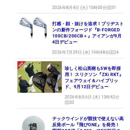
ロセッティング
2026年8月4日 (火) 15時00分
31
打感・顔・抜けを追求！ブリヂスト
ンの新作フォージド『B-FORGED
100CB/200CB＋』アイアンが9月
4日デビュー
2026年7月29日 (水) 14時48分
24
珍しく松山英樹も5Wを即採
用！ スリクソン『ZXi RKT』
フェアウェイ＆ハイブリッ
ド、9月12日デビュー
2026年8月6日 (木) 13時42分
33
テックウインドが競技で使えない高
反発ボール『飛びONE』を発売！