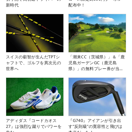
新時代
配布中！
スイスの叡智が生んだTPTシ
「潮来CC（茨城県）」＆「鹿
ャフトで、ゴルフを異次元の
児島ガーデンGC（鹿児島
世界へ
県）」の無料プレー券が当た
る！！
アディダス『コードカオス
『G740』アイアンが引き出
27』は強烈な蹴りでパワーを
す“反則級”の寛容性と飛びは