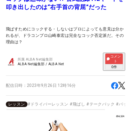
叩き出したのは“右手首の背屈”だった
飛ばすためにコックする・しないはプロによっても意見は分か
れるが、ドラコンプロ山崎泰宏は完全なコック否定派だ。その
理由は？
コメン
所属
ALBA Net編集部
ト
ALBA Net編集部
/
ALBA Net
0
件
配信日時：
2023年9月26日 12時16分
レッスン
#
ドライバーレッスン
#
飛ばし
#
テークバック
#
バッ