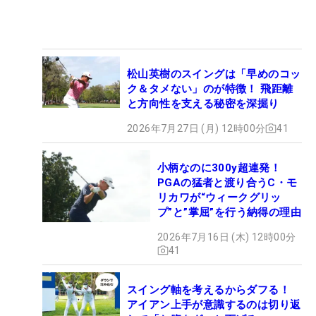
松山英樹のスイングは「早めのコッ
ク＆タメない」のが特徴！ 飛距離
と方向性を支える秘密を深掘り
2026年7月27日 (月) 12時00分
41
小柄なのに300y超連発！
PGAの猛者と渡り合うC・モ
リカワが“ウィークグリッ
プ”と”掌屈”を行う納得の理由
2026年7月16日 (木) 12時00分
41
スイング軸を考えるからダフる！
アイアン上手が意識するのは切り返