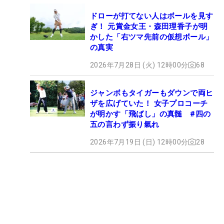
ドローが打てない人はボールを見す
ぎ！ 元賞金女王・森田理香子が明
かした「右ツマ先前の仮想ボール」
の真実
2026年7月28日 (火) 12時00分
68
ジャンボもタイガーもダウンで両ヒ
ザを広げていた！ 女子プロコーチ
が明かす「飛ばし」の真髄 #四の
五の言わず振り氣れ
2026年7月19日 (日) 12時00分
28