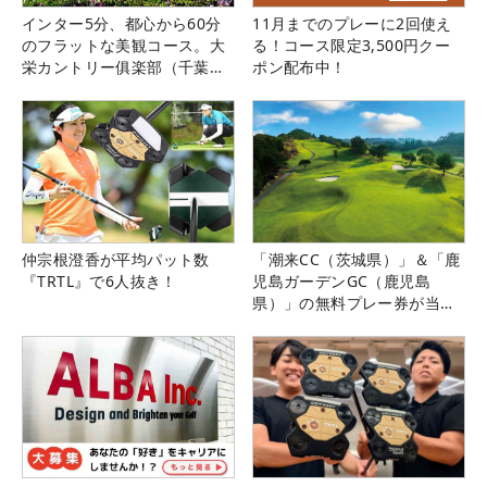
インター5分、都心から60分
11月までのプレーに2回使え
のフラットな美観コース。大
る！コース限定3,500円クー
栄カントリー俱楽部（千葉
ポン配布中！
県）
仲宗根澄香が平均パット数
「潮来CC（茨城県）」＆「鹿
『TRTL』で6人抜き！
児島ガーデンGC（鹿児島
県）」の無料プレー券が当た
る！！