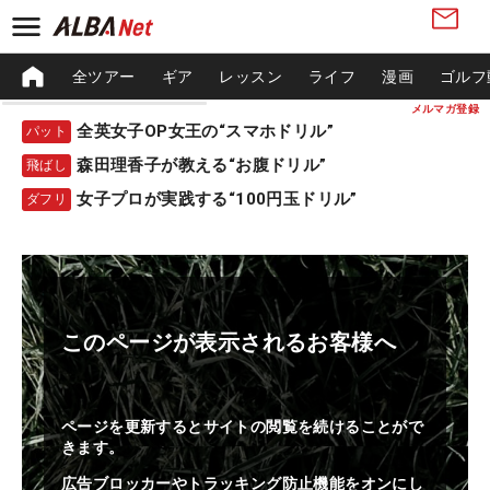
全ツアー
ギア
レッスン
ライフ
漫画
ゴルフ
メルマガ登録
全英女子OP女王の“スマホドリル”
パット
森田理香子が教える“お腹ドリル”
飛ばし
女子プロが実践する“100円玉ドリル”
ダフリ
このページが表示されるお客様へ
ページを更新するとサイトの閲覧を続けることがで
きます。
広告ブロッカーやトラッキング防止機能をオンにし