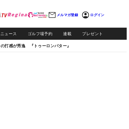
メルマガ登録
ログイン
Sニュース
ゴルフ場予約
連載
プレゼント
しの打感が秀逸 『トゥーロンパター』