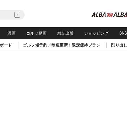
漫画
ゴルフ動画
雑誌出版
ショッピング
SN
ボード
ゴルフ場予約／毎週更新！限定優待プラン
削り出