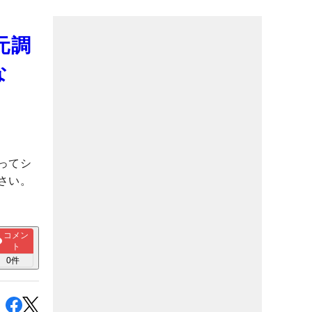
元調
な
ってシ
さい。
コメン
ト
0
件