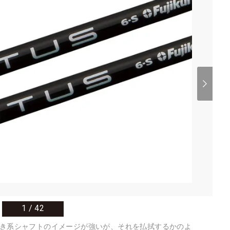
1
/
42
き系シャフトのイメージが強いが、それを払拭するかのよ