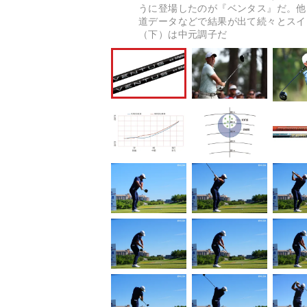
うに登場したのが『ベンタス』だ。他
道データなどで結果が出て続々とスイ
（下）は中元調子だ