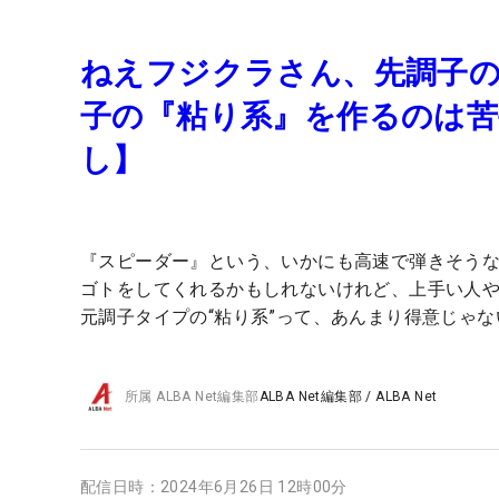
ねえフジクラさん、先調子
子の『粘り系』を作るのは苦
し】
『スピーダー』という、いかにも高速で弾きそう
ゴトをしてくれるかもしれないけれど、上手い人
元調子タイプの“粘り系”って、あんまり得意じゃ
所属
ALBA Net編集部
ALBA Net編集部
/
ALBA Net
配信日時：
2024年6月26日 12時00分