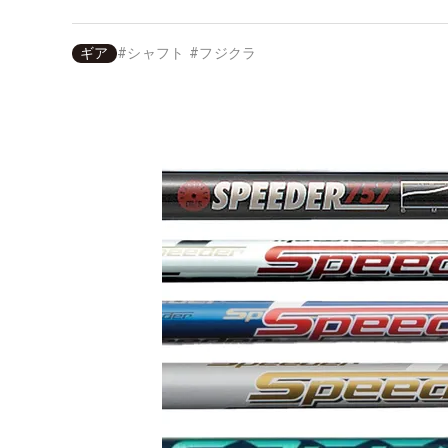
ギア
#
シャフト
#
フジクラ