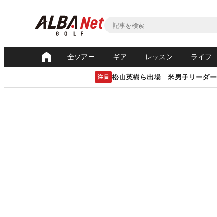
全ツアー
ギア
レッスン
ライフ
松山英樹ら出場 米男子リーダー
注目