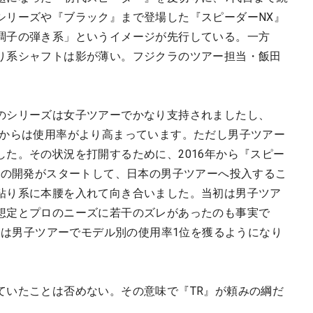
シリーズや『ブラック』まで登場した『スピーダーNX』
調子の弾き系」というイメージが先行している。一方
り系シャフトは影が薄い。フジクラのツアー担当・飯田
のシリーズは女子ツアーでかなり支持されましたし、
てからは使用率がより高まっています。ただし男子ツアー
た。その状況を打開するために、2016年から『スピー
トの開発がスタートして、日本の男子ツアーへ投入するこ
粘り系に本腰を入れて向き合いました。当初は男子ツア
想定とプロのニーズに若干のズレがあったのも事実で
R』は男子ツアーでモデル別の使用率1位を獲るようになり
ていたことは否めない。その意味で『TR』が頼みの綱だ