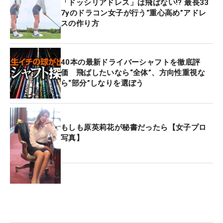
「ドッシリアドレス」は飛ばない!? 最長33
7yのドラコン女子が行う“重心高め”アドレ
スの作り方
40本の最新ドライバーシャフトを徹底評
価 飛ばしたいなら“全体”、方向性重視な
ら“部分”しなりを選ぼう
もしも原英莉花が秘書だったら【女子プロ
写真】