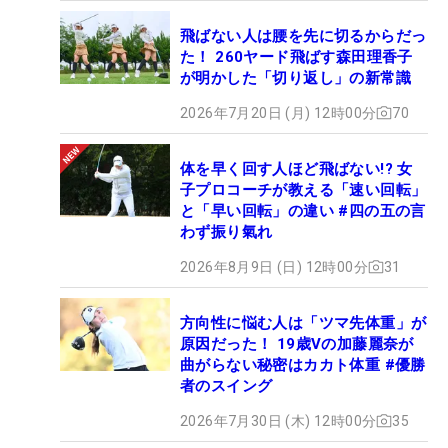
飛ばない人は腰を先に切るからだっ
た！ 260ヤード飛ばす森田理香子
が明かした「切り返し」の新常識
2026年7月20日 (月) 12時00分
70
体を早く回す人ほど飛ばない!? 女
子プロコーチが教える「速い回転」
と「早い回転」の違い #四の五の言
わず振り氣れ
2026年8月9日 (日) 12時00分
31
方向性に悩む人は「ツマ先体重」が
原因だった！ 19歳Vの加藤麗奈が
曲がらない秘密はカカト体重 #優勝
者のスイング
2026年7月30日 (木) 12時00分
35