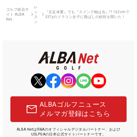
レ
ゴルフ総合サ
ッ
『左足体重』でも『スイング軸は右』!? 162cmで
イト ALBA
ス
337yのドラコン女子に飛ばしの鉄則を聞いた！
Net
ン
ALBAゴルフニュース
メルマガ登録はこちら
ALBA NetはR&Aのオフィシャルデジタルパートナー、および
USLPGAの日本公式サイトパートナーです。