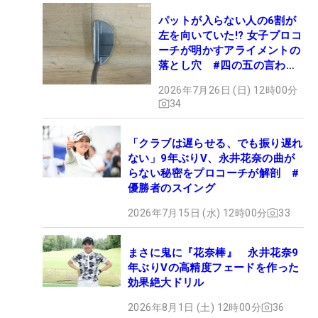
パットが入らない人の6割が
左を向いていた!? 女子プロコ
ーチが明かすアライメントの
落とし穴 #四の五の言わず
振り氣れ
2026年7月26日 (日) 12時00分
34
「クラブは遅らせる、でも振り遅れ
ない」9年ぶりV、永井花奈の曲が
らない秘密をプロコーチが解剖 #
優勝者のスイング
2026年7月15日 (水) 12時00分
33
まさに鬼に『花奈棒』 永井花奈9
年ぶりVの高精度フェードを作った
効果絶大ドリル
2026年8月1日 (土) 12時00分
36