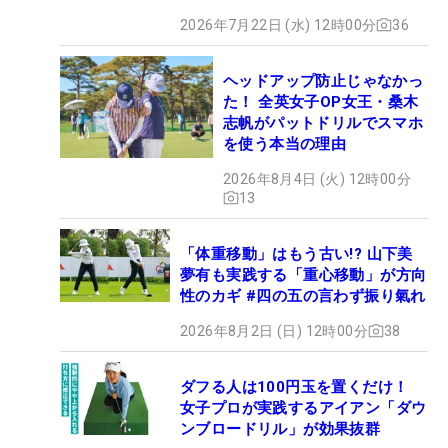
2026年7月22日 (水) 12時00分
36
ヘッドアップ防止じゃなかっ
た！ 全英女子OP女王・桑木
志帆がパットドリルでスマホ
を使う本当の理由
2026年8月4日 (火) 12時00分
13
「体重移動」はもう古い!? 山下美
夢有も実践する「重心移動」が方向
性のカギ #四の五の言わず振り氣れ
2026年8月2日 (日) 12時00分
38
ダフる人は100円玉を置くだけ！
女子プロが実践するアイアン「ダウ
ンブロードリル」が効果抜群