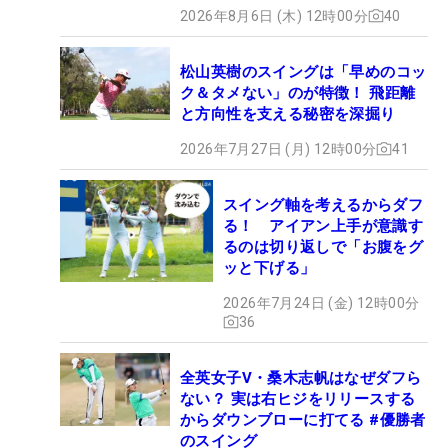
2026年8月6日 (木) 12時00分
40
松山英樹のスイングは「早めのコッ
ク＆タメない」のが特徴！ 飛距離
と方向性を支える秘密を深掘り
2026年7月27日 (月) 12時00分
41
スイング軸を考えるからダフ
る！ アイアン上手が意識す
るのは切り返しで「お腹をグ
ッと下げる」
2026年7月24日 (金) 12時00分
36
全英女子V・桑木志帆はなぜダフら
ない？ 実は右ヒジをリリースする
からダウンブローに打てる #優勝者
のスイング