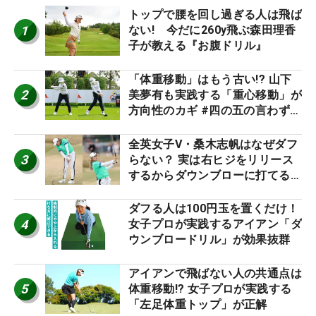
トップで腰を回し過ぎる人は飛ば
1
ない! 今だに260y飛ぶ森田理香
子が教える『お腹ドリル』
「体重移動」はもう古い!? 山下
2
美夢有も実践する「重心移動」が
方向性のカギ #四の五の言わず振
り氣れ
全英女子V・桑木志帆はなぜダフ
3
らない？ 実は右ヒジをリリース
するからダウンブローに打てる #
優勝者のスイング
ダフる人は100円玉を置くだけ！
4
女子プロが実践するアイアン「ダ
ウンブロードリル」が効果抜群
アイアンで飛ばない人の共通点は
5
体重移動!? 女子プロが実践する
「左足体重トップ」が正解