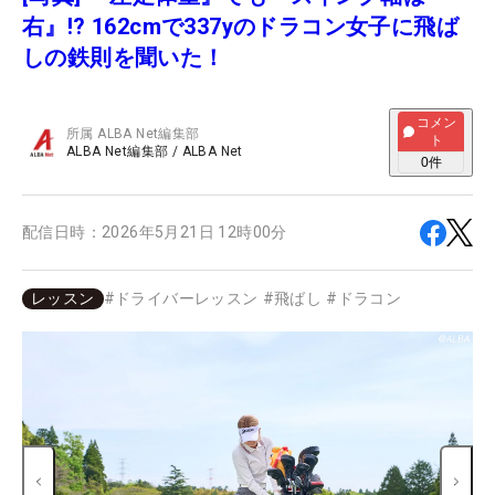
右』!? 162cmで337yのドラコン女子に飛ば
しの鉄則を聞いた！
コメン
所属
ALBA Net編集部
ト
ALBA Net編集部
/
ALBA Net
0
件
配信日時：
2026年5月21日 12時00分
レッスン
#
ドライバーレッスン
#
飛ばし
#
ドラコン