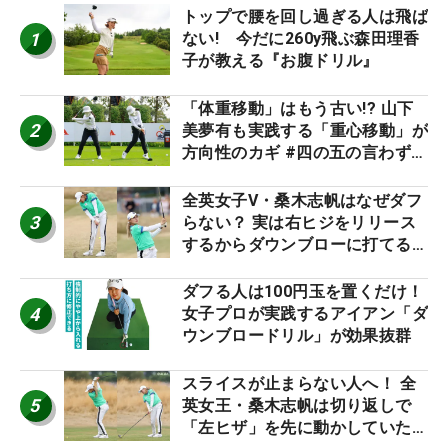
トップで腰を回し過ぎる人は飛ば
1
ない! 今だに260y飛ぶ森田理香
子が教える『お腹ドリル』
「体重移動」はもう古い!? 山下
2
美夢有も実践する「重心移動」が
方向性のカギ #四の五の言わず振
り氣れ
全英女子V・桑木志帆はなぜダフ
3
らない？ 実は右ヒジをリリース
するからダウンブローに打てる #
優勝者のスイング
ダフる人は100円玉を置くだけ！
4
女子プロが実践するアイアン「ダ
ウンブロードリル」が効果抜群
スライスが止まらない人へ！ 全
5
英女王・桑木志帆は切り返しで
「左ヒザ」を先に動かしていた