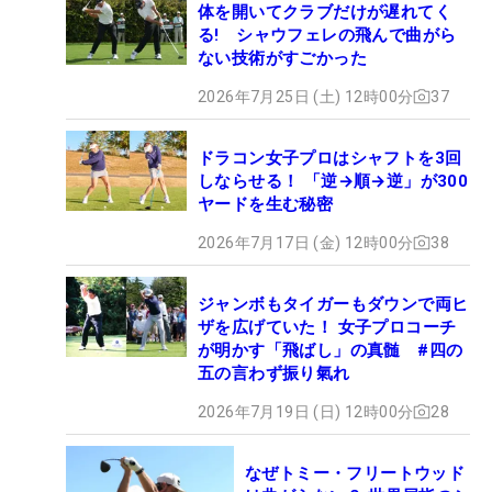
体を開いてクラブだけが遅れてく
る! シャウフェレの飛んで曲がら
ない技術がすごかった
2026年7月25日 (土) 12時00分
37
ドラコン女子プロはシャフトを3回
しならせる！ 「逆→順→逆」が300
ヤードを生む秘密
2026年7月17日 (金) 12時00分
38
ジャンボもタイガーもダウンで両ヒ
ザを広げていた！ 女子プロコーチ
が明かす「飛ばし」の真髄 #四の
五の言わず振り氣れ
2026年7月19日 (日) 12時00分
28
なぜトミー・フリートウッド