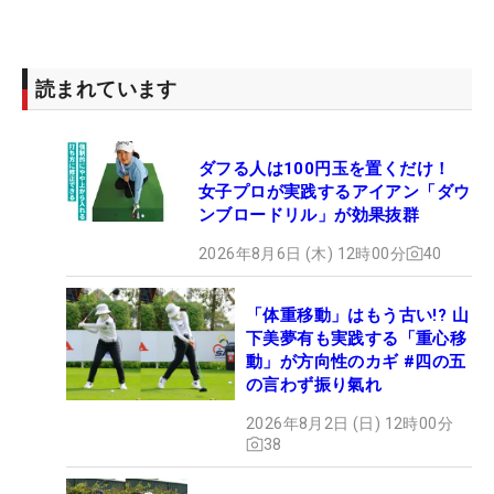
読まれています
ダフる人は100円玉を置くだけ！
女子プロが実践するアイアン「ダウ
ンブロードリル」が効果抜群
2026年8月6日 (木) 12時00分
40
「体重移動」はもう古い!? 山
下美夢有も実践する「重心移
動」が方向性のカギ #四の五
の言わず振り氣れ
2026年8月2日 (日) 12時00分
38