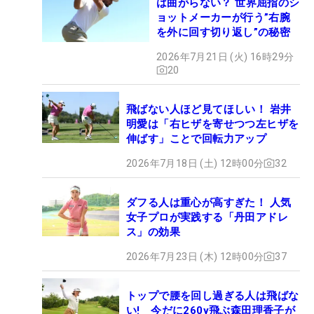
は曲がらない？ 世界屈指のシ
ョットメーカーが行う”右腕
を外に回す切り返し”の秘密
2026年7月21日 (火) 16時29分
20
飛ばない人ほど見てほしい！ 岩井
明愛は「右ヒザを寄せつつ左ヒザを
伸ばす」ことで回転力アップ
2026年7月18日 (土) 12時00分
32
ダフる人は重心が高すぎた！ 人気
女子プロが実践する「丹田アドレ
ス」の効果
2026年7月23日 (木) 12時00分
37
トップで腰を回し過ぎる人は飛ばな
い! 今だに260y飛ぶ森田理香子が