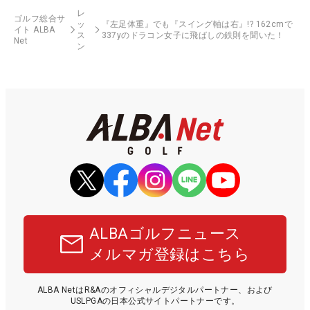
レ
ゴルフ総合サ
ッ
『左足体重』でも『スイング軸は右』!? 162cmで
イト ALBA
ス
337yのドラコン女子に飛ばしの鉄則を聞いた！
Net
ン
ALBAゴルフニュース
メルマガ登録はこちら
ALBA NetはR&Aのオフィシャルデジタルパートナー、および
USLPGAの日本公式サイトパートナーです。