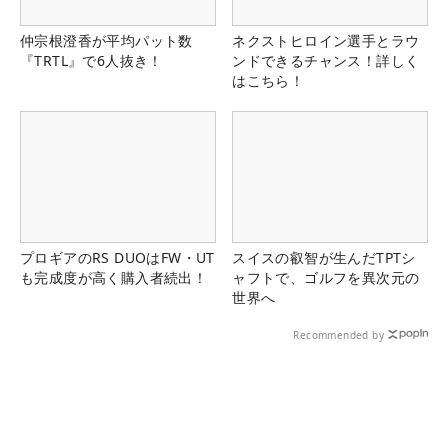
仲宗根澄香が平均パット数
ネクストヒロイン選手とラウ
『TRTL』で6人抜き！
ンドできるチャンス！詳しく
はこちら！
プロギアのRS DUOはFW・UT
スイスの叡智が生んだTPTシ
も完成度が高く購入者続出！
ャフトで、ゴルフを異次元の
世界へ
Recommended by