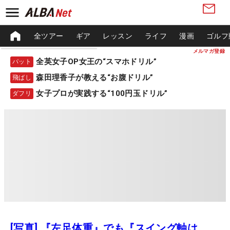
全ツアー
ギア
レッスン
ライフ
漫画
ゴルフ
メルマガ登録
全英女子OP女王の“スマホドリル”
パット
森田理香子が教える“お腹ドリル”
飛ばし
女子プロが実践する“100円玉ドリル”
ダフリ
[写真] 『左足体重』でも『スイング軸は