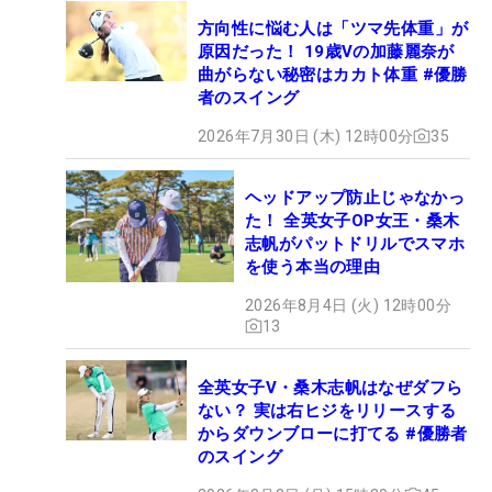
方向性に悩む人は「ツマ先体重」が
原因だった！ 19歳Vの加藤麗奈が
曲がらない秘密はカカト体重 #優勝
者のスイング
2026年7月30日 (木) 12時00分
35
ヘッドアップ防止じゃなかっ
た！ 全英女子OP女王・桑木
志帆がパットドリルでスマホ
を使う本当の理由
2026年8月4日 (火) 12時00分
13
全英女子V・桑木志帆はなぜダフら
ない？ 実は右ヒジをリリースする
からダウンブローに打てる #優勝者
のスイング