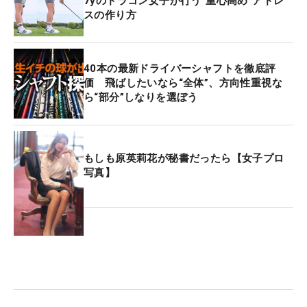
7yのドラコン女子が行う“重心高め”アドレ
スの作り方
40本の最新ドライバーシャフトを徹底評
価 飛ばしたいなら“全体”、方向性重視な
ら“部分”しなりを選ぼう
もしも原英莉花が秘書だったら【女子プロ
写真】