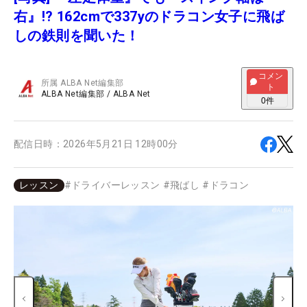
右』!? 162cmで337yのドラコン女子に飛ば
しの鉄則を聞いた！
コメン
所属
ALBA Net編集部
ト
ALBA Net編集部
/
ALBA Net
0
件
配信日時：
2026年5月21日 12時00分
レッスン
#
ドライバーレッスン
#
飛ばし
#
ドラコン