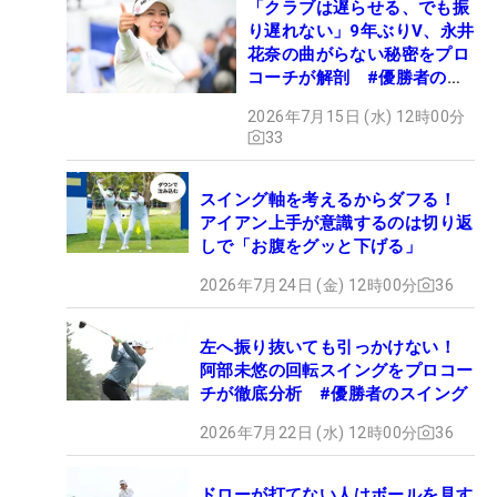
「クラブは遅らせる、でも振
り遅れない」9年ぶりV、永井
花奈の曲がらない秘密をプロ
コーチが解剖 #優勝者のス
イング
2026年7月15日 (水) 12時00分
33
スイング軸を考えるからダフる！
アイアン上手が意識するのは切り返
しで「お腹をグッと下げる」
2026年7月24日 (金) 12時00分
36
左へ振り抜いても引っかけない！
阿部未悠の回転スイングをプロコー
チが徹底分析 #優勝者のスイング
2026年7月22日 (水) 12時00分
36
ドローが打てない人はボールを見す