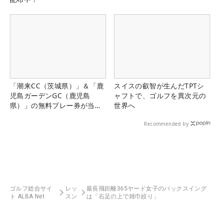
「潮来CC（茨城県）」＆「鹿
スイスの叡智が生んだTPTシ
児島ガーデンGC（鹿児島
ャフトで、ゴルフを異次元の
県）」の無料プレー券が当た
世界へ
る！！
Recommended by
ゴルフ総合サイ
レッ
最長飛距離365ヤード女子のバックスイング
ト ALBA Net
スン
は「右足の上で雑巾絞り」