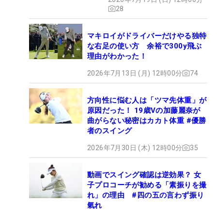
28
マキロイがドライバーだけやる独特
な右足の使い方 余裕で300y飛ぶ
理由がわかった！
2026年7月13日 (月) 12時00分
74
方向性に悩む人は「ツマ先体重」が
原因だった！ 19歳Vの加藤麗奈が
曲がらない秘密はカカト体重 #優勝
者のスイング
2026年7月30日 (木) 12時00分
35
動画でスイング確認は逆効果？ 女
子プロコーチが勧める「素振りを撮
れ」の理由 #四の五の言わず振り
氣れ