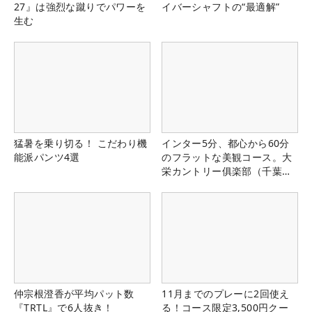
27』は強烈な蹴りでパワーを
イバーシャフトの“最適解”
生む
猛暑を乗り切る！ こだわり機
インター5分、都心から60分
能派パンツ4選
のフラットな美観コース。大
栄カントリー俱楽部（千葉
県）
仲宗根澄香が平均パット数
11月までのプレーに2回使え
『TRTL』で6人抜き！
る！コース限定3,500円クー