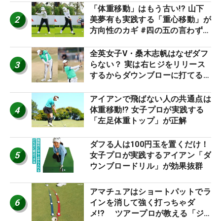
「体重移動」はもう古い!? 山下
2
美夢有も実践する「重心移動」が
方向性のカギ #四の五の言わず振
り氣れ
全英女子V・桑木志帆はなぜダフ
3
らない？ 実は右ヒジをリリース
するからダウンブローに打てる #
優勝者のスイング
アイアンで飛ばない人の共通点は
4
体重移動!? 女子プロが実践する
「左足体重トップ」が正解
ダフる人は100円玉を置くだけ！
5
女子プロが実践するアイアン「ダ
ウンブロードリル」が効果抜群
アマチュアはショートパットでラ
6
インを消して強く打っちゃダ
メ!? ツアープロが教える「ジ