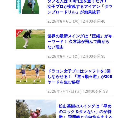
ダフる人は100円玉を置くだけ！
女子プロが実践するアイアン「ダウ
ンブロードリル」が効果抜群
2026年8月6日 (木) 12時00分
40
世界の最新スイングは「圧縮」がキ
ーワード！ 久常涼が飛んで曲がら
ない理由
2026年8月7日 (金) 12時00分
35
ドラコン女子プロはシャフトを3回
しならせる！ 「逆→順→逆」が300
ヤードを生む秘密
2026年7月17日 (金) 12時00分
38
松山英樹のスイングは「早め
のコック＆タメない」のが特
徴！ 飛距離と方向性を支える