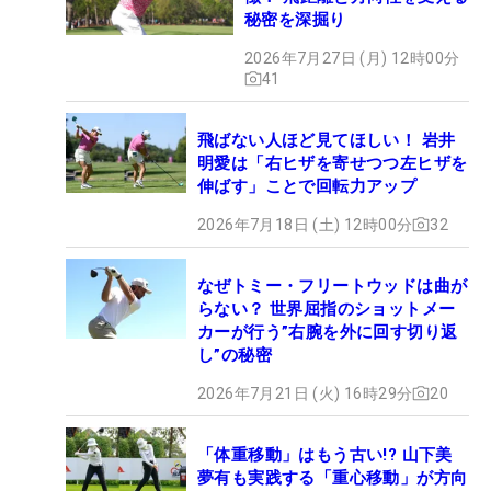
秘密を深掘り
2026年7月27日 (月) 12時00分
41
飛ばない人ほど見てほしい！ 岩井
明愛は「右ヒザを寄せつつ左ヒザを
伸ばす」ことで回転力アップ
2026年7月18日 (土) 12時00分
32
なぜトミー・フリートウッドは曲が
らない？ 世界屈指のショットメー
カーが行う”右腕を外に回す切り返
し”の秘密
2026年7月21日 (火) 16時29分
20
「体重移動」はもう古い!? 山下美
夢有も実践する「重心移動」が方向