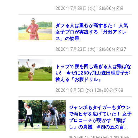
2026年7月29日 (水) 12時00分
9
ダフる人は重心が高すぎた！ 人気
女子プロが実践する「丹田アドレ
ス」の効果
2026年7月23日 (木) 12時00分
37
トップで腰を回し過ぎる人は飛ばな
い! 今だに260y飛ぶ森田理香子が
教える『お腹ドリル』
2026年8月5日 (水) 12時00分
68
ジャンボもタイガーもダウン
で両ヒザを広げていた！ 女子
プロコーチが明かす「飛ば
し」の真髄 #四の五の言わ
ず振り氣れ
2026年7月19日 (日) 12時00分