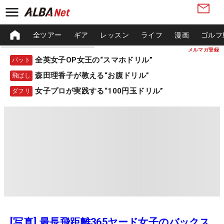
全ツアー
ギア
レッスン
ライフ
漫画
ゴルフ
メルマガ登録
全英女子OP女王の“スマホドリル”
パット
森田理香子が教える“お腹ドリル”
飛ばし
女子プロが実践する“100円玉ドリル”
ダフリ
[写真] 最長飛距離365ヤード女子のバックス