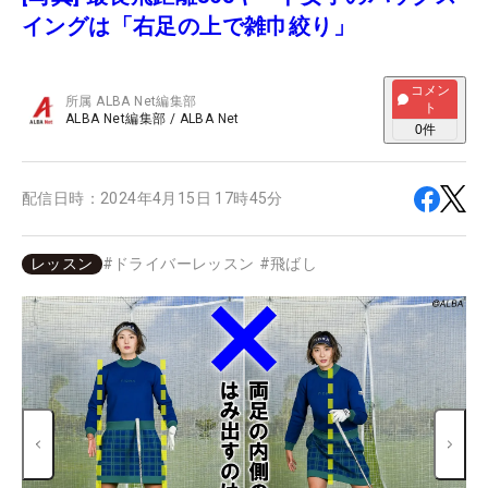
イングは「右足の上で雑巾絞り」
コメン
所属
ALBA Net編集部
ト
ALBA Net編集部
/
ALBA Net
0
件
配信日時：
2024年4月15日 17時45分
レッスン
#
ドライバーレッスン
#
飛ばし