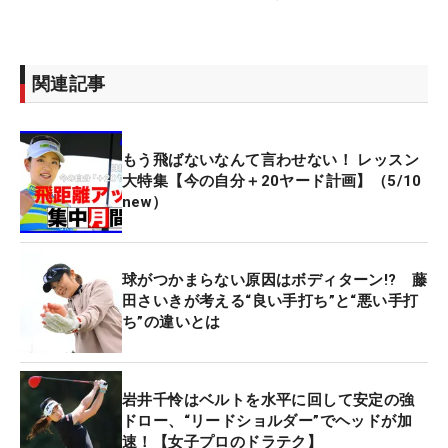
関連記事
もう飛ばないなんて言わせない！ レッスン
大特集【今の自分＋20ヤード計画】（5/10
new）
球がつかまらない原因はボディターン!? 藤
田さいきが考える“良い手打ち”と“悪い手打
ち”の違いとは
岩井千怜はベルトを水平に回して安定の強
ドロー、“リードショルダー”でヘッドが加
速！【女子プロのドラテク】