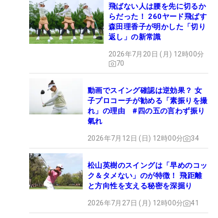
飛ばない人は腰を先に切るか
らだった！ 260ヤード飛ばす
森田理香子が明かした「切り
返し」の新常識
2026年7月20日 (月) 12時00分
70
動画でスイング確認は逆効果？ 女
子プロコーチが勧める「素振りを撮
れ」の理由 #四の五の言わず振り
氣れ
2026年7月12日 (日) 12時00分
34
松山英樹のスイングは「早めのコッ
ク＆タメない」のが特徴！ 飛距離
と方向性を支える秘密を深掘り
2026年7月27日 (月) 12時00分
41