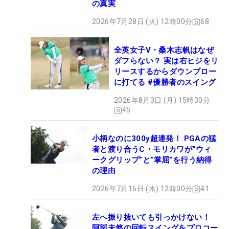
の真実
2026年7月28日 (火) 12時00分
68
全英女子V・桑木志帆はなぜ
ダフらない？ 実は右ヒジをリ
リースするからダウンブロー
に打てる #優勝者のスイング
2026年8月3日 (月) 15時30分
45
小柄なのに300y超連発！ PGAの猛
者と渡り合うC・モリカワが“ウィ
ークグリップ”と”掌屈”を行う納得
の理由
2026年7月16日 (木) 12時00分
41
左へ振り抜いても引っかけない！
阿部未悠の回転スイングをプロコー