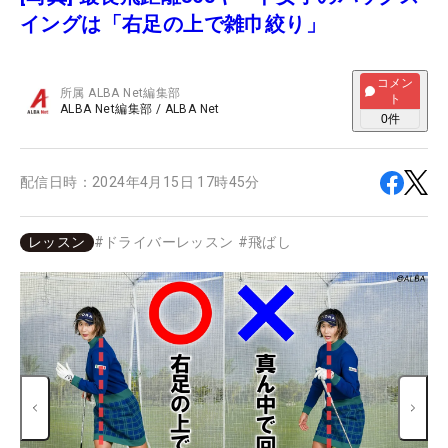
イングは「右足の上で雑巾絞り」
コメン
所属
ALBA Net編集部
ト
ALBA Net編集部
/
ALBA Net
0
件
配信日時：
2024年4月15日 17時45分
レッスン
#
ドライバーレッスン
#
飛ばし