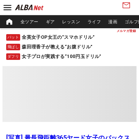
全ツアー
ギア
レッスン
ライフ
漫画
ゴルフ
メルマガ登録
全英女子OP女王の“スマホドリル”
パット
森田理香子が教える“お腹ドリル”
飛ばし
女子プロが実践する“100円玉ドリル”
ダフリ
[写真] 最長飛距離365ヤード女子のバックス