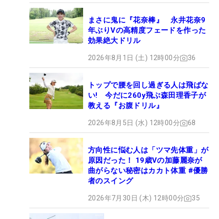
まさに鬼に『花奈棒』 永井花奈9
年ぶりVの高精度フェードを作った
効果絶大ドリル
2026年8月1日 (土) 12時00分
36
トップで腰を回し過ぎる人は飛ばな
い! 今だに260y飛ぶ森田理香子が
教える『お腹ドリル』
2026年8月5日 (水) 12時00分
68
方向性に悩む人は「ツマ先体重」が
原因だった！ 19歳Vの加藤麗奈が
曲がらない秘密はカカト体重 #優勝
者のスイング
2026年7月30日 (木) 12時00分
35