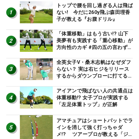
トップで腰を回し過ぎる人は飛ば
1
ない! 今だに260y飛ぶ森田理香
子が教える『お腹ドリル』
「体重移動」はもう古い!? 山下
2
美夢有も実践する「重心移動」が
方向性のカギ #四の五の言わず振
り氣れ
全英女子V・桑木志帆はなぜダフ
3
らない？ 実は右ヒジをリリース
するからダウンブローに打てる #
優勝者のスイング
アイアンで飛ばない人の共通点は
4
体重移動!? 女子プロが実践する
「左足体重トップ」が正解
アマチュアはショートパットでラ
5
インを消して強く打っちゃダ
メ!? ツアープロが教える「ジ