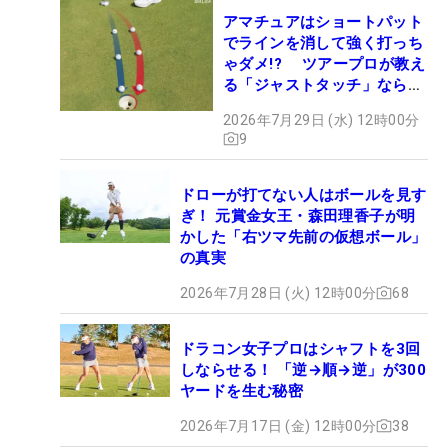
アマチュアはショートパット
でラインを消して強く打っち
ゃダメ!? ツアープロが教え
る「ジャストタッチ」なら3
パットが激減するワケ
2026年7月29日 (水) 12時00分
9
ドローが打てない人はボールを見す
ぎ！ 元賞金女王・森田理香子が明
かした「右ツマ先前の仮想ボール」
の真実
2026年7月28日 (火) 12時00分
68
ドラコン女子プロはシャフトを3回
しならせる！ 「逆→順→逆」が300
ヤードを生む秘密
2026年7月17日 (金) 12時00分
38