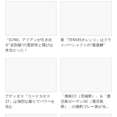
『G740』アイアンが引き出
新『TENSEIオレンジ』はドラ
す“反則級”の寛容性と飛びは
イバーシャフトの“最適解”
本当だった！
アディダス『コードカオス
「潮来CC（茨城県）」＆「鹿
27』は強烈な蹴りでパワーを
児島ガーデンGC（鹿児島
生む
県）」の無料プレー券が当た
る！！