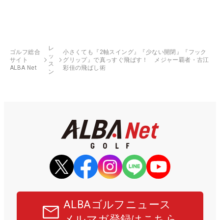
レ
ゴルフ総合
小さくても『2軸スイング』『少ない開閉』『フック
ッ
サイト
グリップ』で真っすぐ飛ばす！ メジャー覇者・古江
ス
ALBA Net
彩佳の飛ばし術
ン
ALBAゴルフニュース
メルマガ登録はこちら