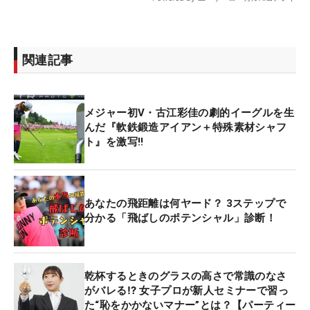
関連記事
メジャー初V・古江彩佳の劇的イーグルを生
んだ『軟鉄鍛造アイアン＋特殊素材シャフ
ト』を激写‼
あなたの飛距離は何ヤード？ 3ステップで
分かる「飛ばしのポテンシャル」診断！
乾杯するときのグラスの高さで常識のなさ
がバレる⁉ 女子プロが新人セミナーで習っ
た“恥をかかないマナー”とは？【パーティー