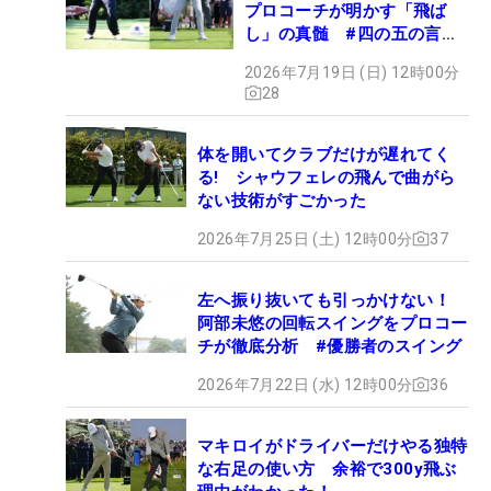
プロコーチが明かす「飛ば
し」の真髄 #四の五の言わ
ず振り氣れ
2026年7月19日 (日) 12時00分
28
体を開いてクラブだけが遅れてく
る! シャウフェレの飛んで曲がら
ない技術がすごかった
2026年7月25日 (土) 12時00分
37
左へ振り抜いても引っかけない！
阿部未悠の回転スイングをプロコー
チが徹底分析 #優勝者のスイング
2026年7月22日 (水) 12時00分
36
マキロイがドライバーだけやる独特
な右足の使い方 余裕で300y飛ぶ