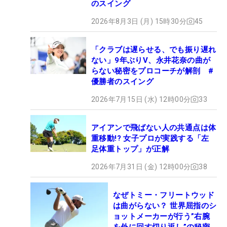
のスイング
2026年8月3日 (月) 15時30分
45
「クラブは遅らせる、でも振り遅れ
ない」9年ぶりV、永井花奈の曲が
らない秘密をプロコーチが解剖 #
優勝者のスイング
2026年7月15日 (水) 12時00分
33
アイアンで飛ばない人の共通点は体
重移動!? 女子プロが実践する「左
足体重トップ」が正解
2026年7月31日 (金) 12時00分
38
なぜトミー・フリートウッド
は曲がらない？ 世界屈指のシ
ョットメーカーが行う”右腕
を外に回す切り返し”の秘密