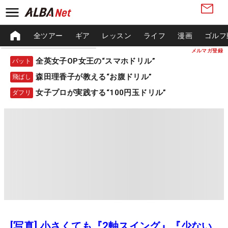
全ツアー
ギア
レッスン
ライフ
漫画
ゴルフ
メルマガ登録
全英女子OP女王の“スマホドリル”
パット
森田理香子が教える“お腹ドリル”
飛ばし
女子プロが実践する“100円玉ドリル”
ダフリ
[写真] 小さくても『2軸スイング』『少ない