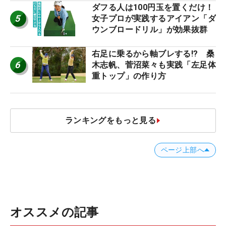
ダフる人は100円玉を置くだけ！
5
女子プロが実践するアイアン「ダ
ウンブロードリル」が効果抜群
右足に乗るから軸ブレする!? 桑
6
木志帆、菅沼菜々も実践「左足体
重トップ」の作り方
ランキングをもっと見る
ページ上部へ
オススメの記事