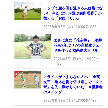
トップで腰を回し過ぎる人は飛ばな
い! 今だに260y飛ぶ森田理香子が
教える『お腹ドリル』
2026年8月5日 (水) 12時00分
68
まさに鬼に『花奈棒』 永井
花奈9年ぶりVの高精度フェー
ドを作った効果絶大ドリル
2026年8月1日 (土) 12時00分
36
スライスが止まらない人へ！ 全英
女王・桑木志帆は切り返しで「左ヒ
ザ」を先に動かしていた #優勝者
のスイング
2026年8月8日 (土) 12時00分
32