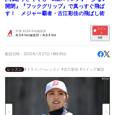
開閉』『フックグリップ』で真っすぐ飛ば
す！ メジャー覇者・古江彩佳の飛ばし術
コメン
所属
ALBA Net編集部
ト
ALBA Net編集部
/
ALBA Net
0
件
配信日時：
2025年1月27日 18時30分
レッスン
#
ドライバーレッスン
#
古江彩佳
#
スイング解説