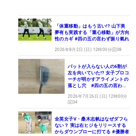
「体重移動」はもう古い!? 山下美
夢有も実践する「重心移動」が方向
性のカギ #四の五の言わず振り氣れ
2026年8月2日 (日) 12時00分
38
パットが入らない人の6割が
左を向いていた!? 女子プロコ
ーチが明かすアライメントの
落とし穴 #四の五の言わず
振り氣れ
2026年7月26日 (日) 12時00分
34
全英女子V・桑木志帆はなぜダフら
ない？ 実は右ヒジをリリースする
からダウンブローに打てる #優勝者