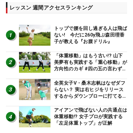
レッスン 週間アクセスランキング
トップで腰を回し過ぎる人は飛ば
1
ない! 今だに260y飛ぶ森田理香
子が教える『お腹ドリル』
「体重移動」はもう古い!? 山下
2
美夢有も実践する「重心移動」が
方向性のカギ #四の五の言わず振
り氣れ
全英女子V・桑木志帆はなぜダフ
3
らない？ 実は右ヒジをリリース
するからダウンブローに打てる #
優勝者のスイング
アイアンで飛ばない人の共通点は
4
体重移動!? 女子プロが実践する
「左足体重トップ」が正解