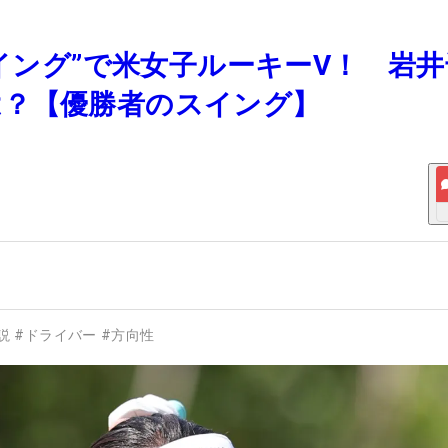
スイング”で米女子ルーキーV！ 岩
は？【優勝者のスイング】
説
#
ドライバー
#
方向性