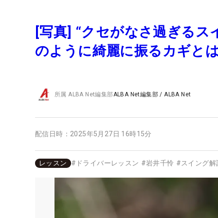
[写真] “クセがなさ過ぎる
のように綺麗に振るカギと
所属
ALBA Net編集部
ALBA Net編集部
/
ALBA Net
配信日時：
2025年5月27日 16時15分
レッスン
#
ドライバーレッスン
#
岩井千怜
#
スイング解