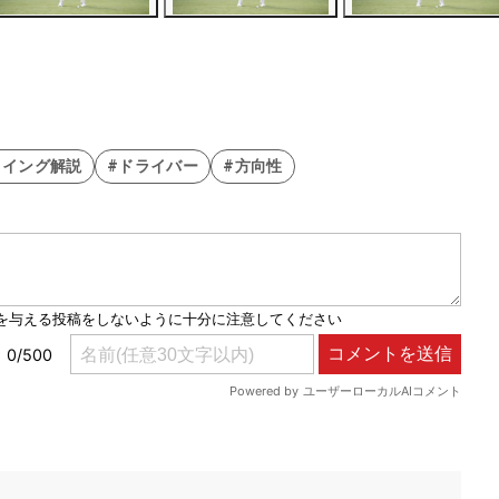
スイング解説
#ドライバー
#方向性