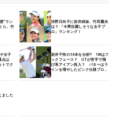
度”ラン
渋野日向子に岩井姉妹、竹田麗央
くら、竹
は？ 「今季活躍しそうな女子プ
？
ロ」ランキング！
ンチ女子
岩井千怜の14本を分析‼ 1Wはフ
通点は
ックフェース？ UTが苦手で飛
カトでク
び系アイアン投入？ パターはラ
インを増やしたピンク仕様プロ
ト？
えました