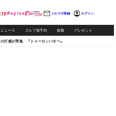
メルマガ登録
ログイン
Sニュース
ゴルフ場予約
連載
プレゼント
しの打感が秀逸 『トゥーロンパター』