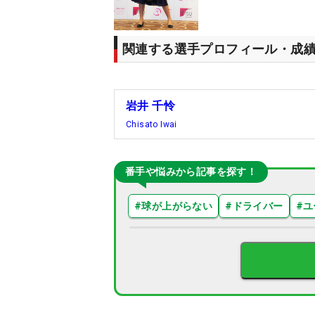
関連する選手プロフィール・成
岩井 千怜
Chisato Iwai
番手や悩みから記事を探す！
#
球が上がらない
#
ドライバー
#
ユ