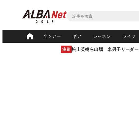
全ツアー
ギア
レッスン
ライフ
松山英樹ら出場 米男子リーダー
注目