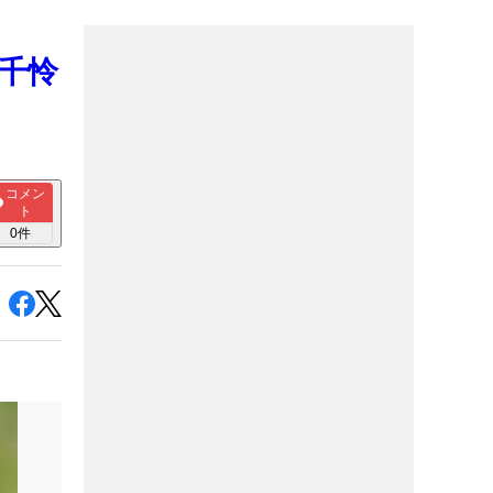
井千怜
コメン
ト
0
件