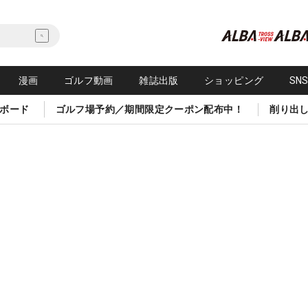
漫画
ゴルフ動画
雑誌出版
ショッピング
SN
ボード
ゴルフ場予約／期間限定クーポン配布中！
削り出