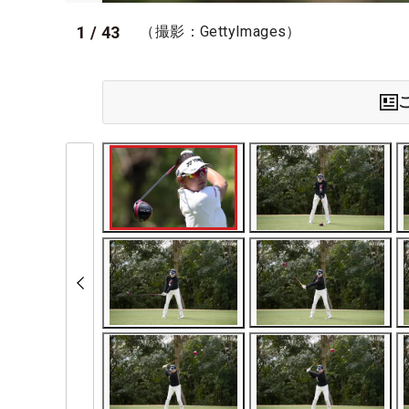
1
/
43
（撮影：GettyImages）