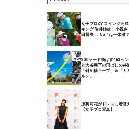
女子プロの“スイング完成
キング 岩井姉妹、小祝さ
田麗央……No.1は一体誰
300ヤード飛ばす163セ
と大谷翔平の飛ばしの共
「斜め軸キープ」＆「カ
ルン」
原英莉花がドレスに着替
【女子プロ写真】