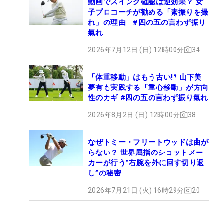
動画でスイング確認は逆効果？ 女
子プロコーチが勧める「素振りを撮
れ」の理由 #四の五の言わず振り
氣れ
2026年7月12日 (日) 12時00分
34
「体重移動」はもう古い!? 山下美
夢有も実践する「重心移動」が方向
性のカギ #四の五の言わず振り氣れ
2026年8月2日 (日) 12時00分
38
なぜトミー・フリートウッドは曲が
らない？ 世界屈指のショットメー
カーが行う”右腕を外に回す切り返
し”の秘密
2026年7月21日 (火) 16時29分
20