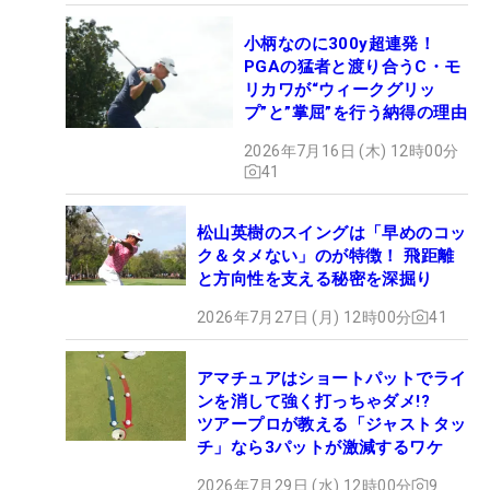
小柄なのに300y超連発！
PGAの猛者と渡り合うC・モ
リカワが“ウィークグリッ
プ”と”掌屈”を行う納得の理由
2026年7月16日 (木) 12時00分
41
松山英樹のスイングは「早めのコッ
ク＆タメない」のが特徴！ 飛距離
と方向性を支える秘密を深掘り
2026年7月27日 (月) 12時00分
41
アマチュアはショートパットでライ
ンを消して強く打っちゃダメ!?
ツアープロが教える「ジャストタッ
チ」なら3パットが激減するワケ
2026年7月29日 (水) 12時00分
9