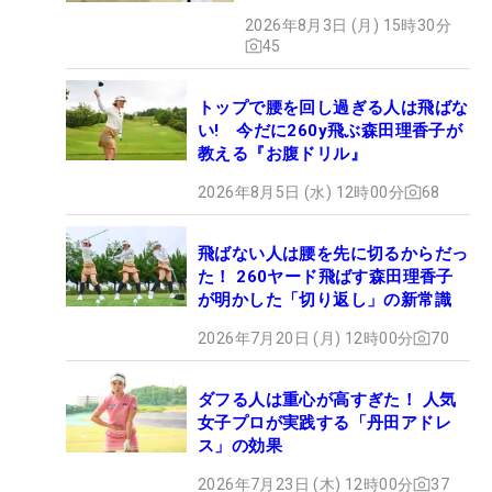
2026年8月3日 (月) 15時30分
45
トップで腰を回し過ぎる人は飛ばな
い! 今だに260y飛ぶ森田理香子が
教える『お腹ドリル』
2026年8月5日 (水) 12時00分
68
飛ばない人は腰を先に切るからだっ
た！ 260ヤード飛ばす森田理香子
が明かした「切り返し」の新常識
2026年7月20日 (月) 12時00分
70
ダフる人は重心が高すぎた！ 人気
女子プロが実践する「丹田アドレ
ス」の効果
2026年7月23日 (木) 12時00分
37