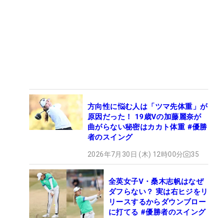
方向性に悩む人は「ツマ先体重」が
原因だった！ 19歳Vの加藤麗奈が
曲がらない秘密はカカト体重 #優勝
者のスイング
2026年7月30日 (木) 12時00分
35
全英女子V・桑木志帆はなぜ
ダフらない？ 実は右ヒジをリ
リースするからダウンブロー
に打てる #優勝者のスイング