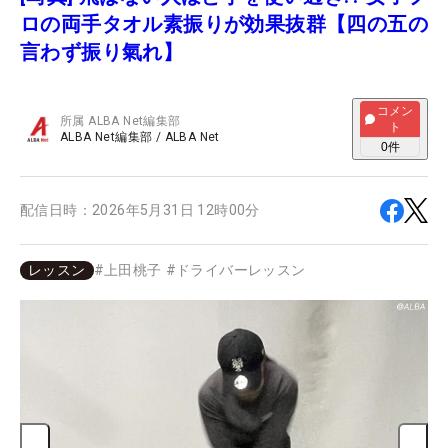
ロの両手タオル素振りが効果抜群【四の五の
言わず振り氣れ】
コメン
所属
ALBA Net編集部
ト
ALBA Net編集部
/
ALBA Net
0
件
配信日時：
2026年5月31日 12時00分
レッスン
#
上田桃子
#
ドライバーレッスン