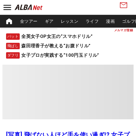
全ツアー
ギア
レッスン
ライフ
漫画
ゴルフ
メルマガ登録
全英女子OP女王の“スマホドリル”
パット
森田理香子が教える“お腹ドリル”
飛ばし
女子プロが実践する“100円玉ドリル”
ダフリ
[写真] 飛ばない人ほど手を使い過ぎ!? 女子プ