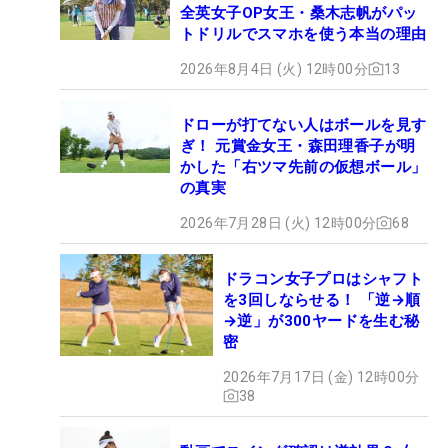
全英女子OP女王・桑木志帆がパッ
トドリルでスマホを使う本当の理由
2026年8月4日 (火) 12時00分
13
ドローが打てない人はボールを見す
ぎ！ 元賞金女王・森田理香子が明
かした「右ツマ先前の仮想ボール」
の真実
2026年7月28日 (火) 12時00分
68
ドラコン女子プロはシャフト
を3回しならせる！ 「逆→順
→逆」が300ヤードを生む秘
密
2026年7月17日 (金) 12時00分
38