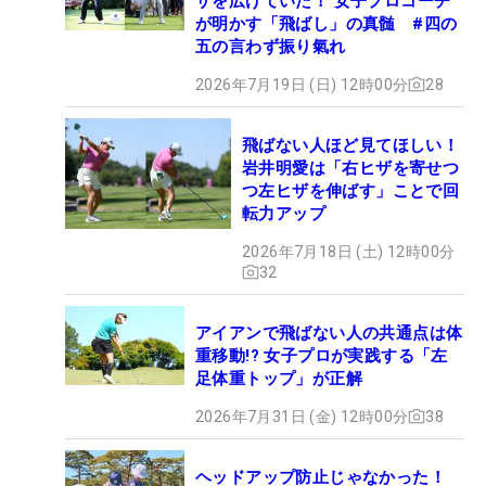
ザを広げていた！ 女子プロコーチ
が明かす「飛ばし」の真髄 #四の
五の言わず振り氣れ
2026年7月19日 (日) 12時00分
28
飛ばない人ほど見てほしい！
岩井明愛は「右ヒザを寄せつ
つ左ヒザを伸ばす」ことで回
転力アップ
2026年7月18日 (土) 12時00分
32
アイアンで飛ばない人の共通点は体
重移動!? 女子プロが実践する「左
足体重トップ」が正解
2026年7月31日 (金) 12時00分
38
ヘッドアップ防止じゃなかった！