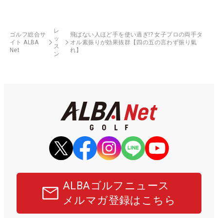
レ
ゴルフ総合サ
飛ばない人ほど手を使い過ぎ!? 女子プロの両手タ
ッ
イト ALBA
オル素振りが効果抜群【四の五の言わず振り氣
ス
Net
れ】
ン
ALBAゴルフニュース
メルマガ登録はこちら