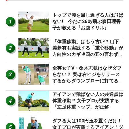
トップで腰を回し過ぎる人は飛ば
1
ない! 今だに260y飛ぶ森田理香
子が教える『お腹ドリル』
「体重移動」はもう古い!? 山下
2
美夢有も実践する「重心移動」が
方向性のカギ #四の五の言わず振
り氣れ
全英女子V・桑木志帆はなぜダフ
3
らない？ 実は右ヒジをリリース
するからダウンブローに打てる #
優勝者のスイング
アイアンで飛ばない人の共通点は
4
体重移動!? 女子プロが実践する
「左足体重トップ」が正解
ダフる人は100円玉を置くだけ！
5
女子プロが実践するアイアン「ダ