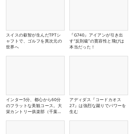
スイスの叡智が生んだTPTシ
『G740』アイアンが引き出
ャフトで、ゴルフを異次元の
す“反則級”の寛容性と飛びは
世界へ
本当だった！
インター5分、都心から60分
アディダス『コードカオス
のフラットな美観コース。大
27』は強烈な蹴りでパワーを
栄カントリー俱楽部（千葉
生む
県）