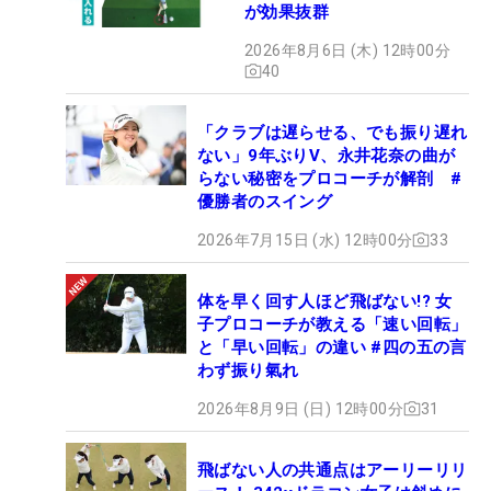
が効果抜群
2026年8月6日 (木) 12時00分
40
「クラブは遅らせる、でも振り遅れ
ない」9年ぶりV、永井花奈の曲が
らない秘密をプロコーチが解剖 #
優勝者のスイング
2026年7月15日 (水) 12時00分
33
体を早く回す人ほど飛ばない!? 女
子プロコーチが教える「速い回転」
と「早い回転」の違い #四の五の言
わず振り氣れ
2026年8月9日 (日) 12時00分
31
飛ばない人の共通点はアーリーリリ