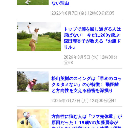
ない理由
2026年8月7日 (金) 12時00分
35
トップで腰を回し過ぎる人は
飛ばない! 今だに260y飛ぶ
森田理香子が教える『お腹ド
リル』
2026年8月5日 (水) 12時00分
68
松山英樹のスイングは「早めのコッ
ク＆タメない」のが特徴！ 飛距離
と方向性を支える秘密を深掘り
2026年7月27日 (月) 12時00分
41
方向性に悩む人は「ツマ先体重」が
原因だった！ 19歳Vの加藤麗奈が