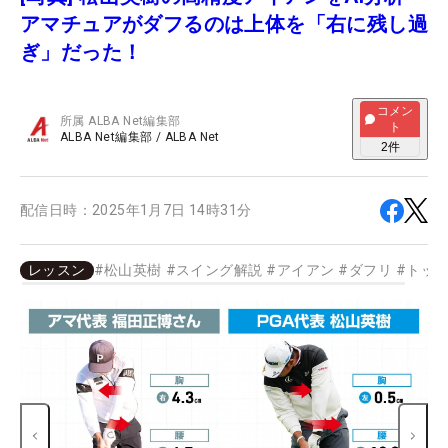
アマチュアがダフるのは上体を「右に残し過
ぎ」だった！
コメン
所属
ALBA Net編集部
ト
ALBA Net編集部
/
ALBA Net
2
件
配信日時：
2025年1月7日 14時31分
レッスン
#
松山英樹
#
スイング解説
#
アイアン
#
ダフリ
#
トッ