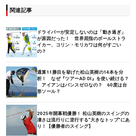
関連記事
ドライバーが安定しないのは「動き過ぎ」
が原因だった！ 世界屈指のボールストラ
イカー、コリン・モリカワは何がすごい
の？
通算11勝目を挙げた松山英樹の14本を分
析！ なぜ『ツアーAD DI』を使い続ける？
アイアンはバンスゼロなの？ 60度は台
形ソール？
2025年開幕戦優勝！ 松山英樹のスイングの
凄さは流行りに逆行する“大きなトップ”にあ
り！【優勝者のスイング】