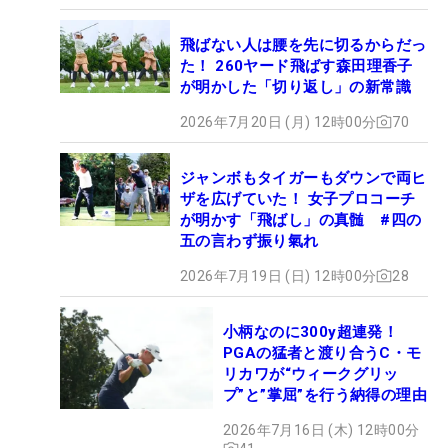
飛ばない人は腰を先に切るからだっ
た！ 260ヤード飛ばす森田理香子
が明かした「切り返し」の新常識
2026年7月20日 (月) 12時00分
70
ジャンボもタイガーもダウンで両ヒ
ザを広げていた！ 女子プロコーチ
が明かす「飛ばし」の真髄 #四の
五の言わず振り氣れ
2026年7月19日 (日) 12時00分
28
小柄なのに300y超連発！
PGAの猛者と渡り合うC・モ
リカワが“ウィークグリッ
プ”と”掌屈”を行う納得の理由
2026年7月16日 (木) 12時00分