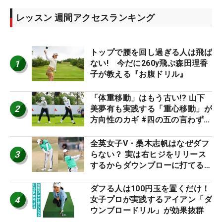
レッスン 週間アクセスランキング
トップで腰を回し過ぎる人は飛ば
1
ない! 今だに260y飛ぶ森田理香
子が教える『お腹ドリル』
「体重移動」はもう古い!? 山下
2
美夢有も実践する「重心移動」が
方向性のカギ #四の五の言わず振
り氣れ
全英女子V・桑木志帆はなぜダフ
3
らない？ 実は右ヒジをリリース
するからダウンブローに打てる #
優勝者のスイング
ダフる人は100円玉を置くだけ！
4
女子プロが実践するアイアン「ダ
ウンブロードリル」が効果抜群