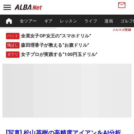
全ツアー
ギア
レッスン
ライフ
漫画
ゴルフ
メルマガ登録
全英女子OP女王の“スマホドリル”
パット
森田理香子が教える“お腹ドリル”
飛ばし
女子プロが実践する“100円玉ドリル”
ダフリ
[写真] 松山英樹の高精度アイアンをAI分析