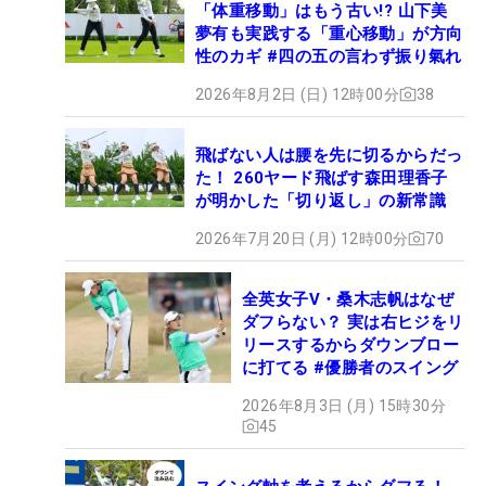
「体重移動」はもう古い!? 山下美
夢有も実践する「重心移動」が方向
性のカギ #四の五の言わず振り氣れ
2026年8月2日 (日) 12時00分
38
飛ばない人は腰を先に切るからだっ
た！ 260ヤード飛ばす森田理香子
が明かした「切り返し」の新常識
2026年7月20日 (月) 12時00分
70
全英女子V・桑木志帆はなぜ
ダフらない？ 実は右ヒジをリ
リースするからダウンブロー
に打てる #優勝者のスイング
2026年8月3日 (月) 15時30分
45