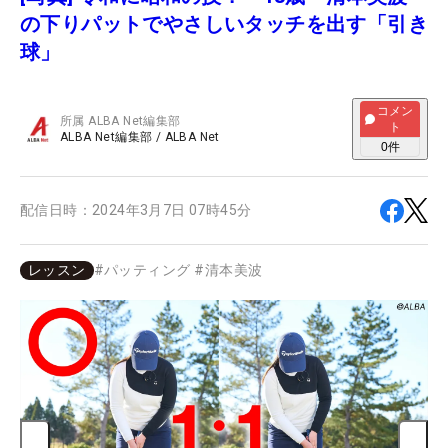
の下りパットでやさしいタッチを出す「引き
球」
コメン
所属
ALBA Net編集部
ト
ALBA Net編集部
/
ALBA Net
0
件
配信日時：
2024年3月7日 07時45分
レッスン
#
パッティング
#
清本美波