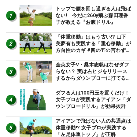
トップで腰を回し過ぎる人は飛ば
1
ない! 今だに260y飛ぶ森田理香
子が教える『お腹ドリル』
「体重移動」はもう古い!? 山下
2
美夢有も実践する「重心移動」が
方向性のカギ #四の五の言わず振
り氣れ
全英女子V・桑木志帆はなぜダフ
3
らない？ 実は右ヒジをリリース
するからダウンブローに打てる #
優勝者のスイング
ダフる人は100円玉を置くだけ！
4
女子プロが実践するアイアン「ダ
ウンブロードリル」が効果抜群
アイアンで飛ばない人の共通点は
5
体重移動!? 女子プロが実践する
「左足体重トップ」が正解