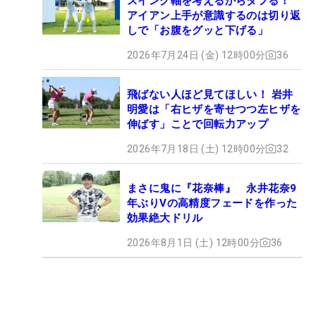
スイング軸を考えるからダフる！
アイアン上手が意識するのは切り返
しで「お腹をグッと下げる」
2026年7月24日 (金) 12時00分
36
飛ばない人ほど見てほしい！ 岩井
明愛は「右ヒザを寄せつつ左ヒザを
伸ばす」ことで回転力アップ
2026年7月18日 (土) 12時00分
32
まさに鬼に『花奈棒』 永井花奈9
年ぶりVの高精度フェードを作った
効果絶大ドリル
2026年8月1日 (土) 12時00分
36