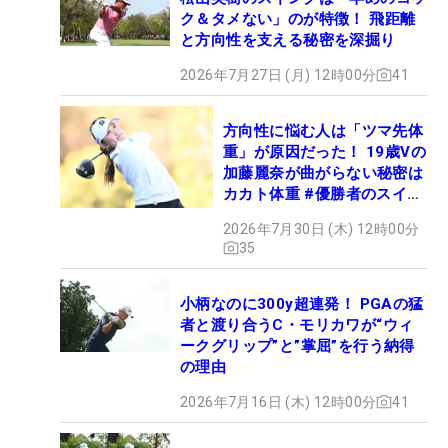
ク＆タメない」のが特徴！ 飛距離
と方向性を支える秘密を深掘り
2026年7月27日 (月) 12時00分
41
方向性に悩む人は「ツマ先体
重」が原因だった！ 19歳Vの
加藤麗奈が曲がらない秘密は
カカト体重 #優勝者のスイン
グ
2026年7月30日 (木) 12時00分
35
小柄なのに300y超連発！ PGAの猛
者と渡り合うC・モリカワが“ウィ
ークグリップ”と”掌屈”を行う納得
の理由
2026年7月16日 (木) 12時00分
41