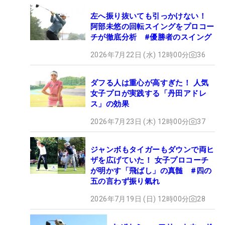
左へ振り抜いても引っかけない！
阿部未悠の回転スイングをプロコー
チが徹底分析 #優勝者のスイング
2026年7月22日 (水) 12時00分
36
ダフる人は重心が高すぎた！ 人気
女子プロが実践する「丹田アドレ
ス」の効果
2026年7月23日 (木) 12時00分
37
ジャンボもタイガーもダウンで両ヒ
ザを広げていた！ 女子プロコーチ
が明かす「飛ばし」の真髄 #四の
五の言わず振り氣れ
2026年7月19日 (日) 12時00分
28