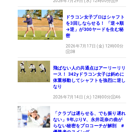
2026年7月29日 (水) 12時00分
9
ドラコン女子プロはシャフト
を3回しならせる！ 「逆→順
→逆」が300ヤードを生む秘
密
2026年7月17日 (金) 12時00分
38
飛ばない人の共通点はアーリーリリ
ース！ 342yドラコン女子は斜めに
体重移動してシャフトを強烈に逆し
なり
2026年7月14日 (火) 12時00分
46
「クラブは遅らせる、でも振り遅れ
ない」9年ぶりV、永井花奈の曲が
らない秘密をプロコーチが解剖 #
優勝者のスイング