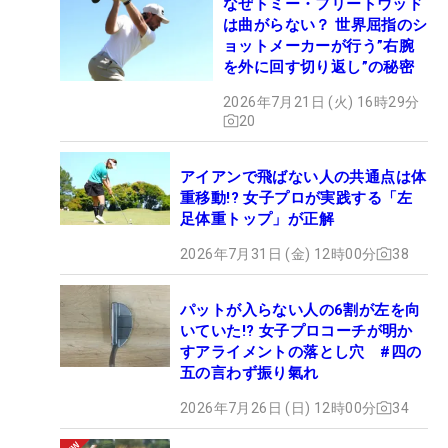
なぜトミー・フリートウッド
は曲がらない？ 世界屈指のシ
ョットメーカーが行う”右腕
を外に回す切り返し”の秘密
2026年7月21日 (火) 16時29分
20
アイアンで飛ばない人の共通点は体
重移動!? 女子プロが実践する「左
足体重トップ」が正解
2026年7月31日 (金) 12時00分
38
パットが入らない人の6割が左を向
いていた!? 女子プロコーチが明か
すアライメントの落とし穴 #四の
五の言わず振り氣れ
2026年7月26日 (日) 12時00分
34