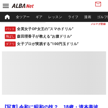
全ツアー
ギア
レッスン
ライフ
漫画
ゴルフ
メルマガ登録
全英女子OP女王の“スマホドリル”
パット
森田理香子が教える“お腹ドリル”
飛ばし
女子プロが実践する“100円玉ドリル”
ダフリ
[写真] 令和に昭和の技？ 18歳・清本美波