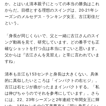
か。とはいえ清本親子にとっての本当の勝負はこれ
からだ。目標とする理想のスイングは、20-21年シ
ーズンのメルセデス・ランキング女王、古江彩佳だ
という。
「身長が同じくらいで、父と一緒に古江さんのスイ
ング動画を見て、研究しています。どの番手でも正
確なショットを打つ点は本当にすごいと思います。
父からは『古江さんを見習え』と常に言われていま
すね」
清本も古江も153センチと身長は大きくない。具体
的に真似したいところは「インパクトの右ヒジ」。
古江は右ヒジが曲がったままインパクトする。「私
は伸びちゃうのでそれを参考にしています」。さら
には、22、23年シーズンと2年連続で年間女王に輝
いた、150センチの山下美夢有も「同じ身長くらい