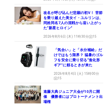
改名が呼び込んだ悲願の初V！ 苦節
を乗り越えた美女イ・ユルリンは、
同姓同名7人の混戦から這い上がっ
た“新星ヒロイン”
2026年8月6日 (木) 11時30分
15
「気合い」と「水分補給」だ
けではもう限界？ 猛暑のゴル
フを安全に乗り切る“進化形
ギア”に頼るときが来た
2026年8月4日 (火) 15時00分
15
進藤大典ジュニア大会が10月に開
催 優勝者にはプロトーナメント出
場権