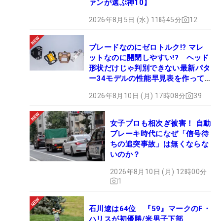
ァンが選ぶ神10】
2026年8月5日 (水) 11時45分
12
ブレードなのにゼロトルク!? マレ
ットなのに開閉しやすい!? ヘッド
形状だけじゃ判別できない最新パタ
ー34モデルの性能早見表を作って
みた #ギアカタログ2026
2026年8月10日 (月) 17時08分
39
女子プロも相次ぎ被害！ 自動
ブレーキ時代になぜ「信号待
ちの追突事故」は無くならな
いのか？
2026年8月10日 (月) 12時00分
1
石川遼は64位 『59』マークのF・
ハリスが初優勝/米男子下部