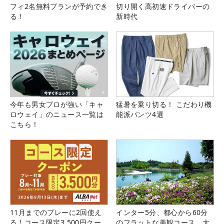
フィ2名無料プランが予約でき
切り開く高初速ドライバーの
る！
新時代
今年も男女プロが強い「キャ
猛暑を乗り切る！ こだわり機
ロウェイ」のニュース一覧は
能派パンツ4選
こちら！
11月までのプレーに2回使え
インター5分、都心から60分
る！コース限定3,500円クー
のフラットな美観コース。大