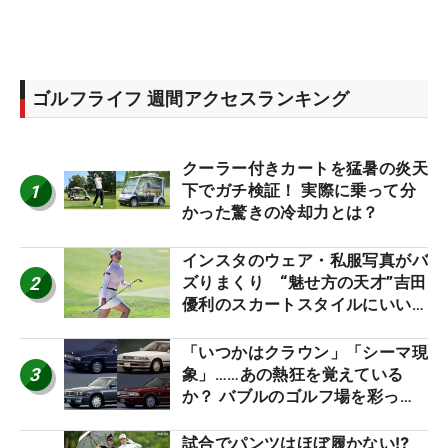
ゴルフライフ 週間アクセスランキング
クーラー付きカートを猛暑の炎天
1
下でガチ検証！ 実際に乗って分
かった驚きの冷却力とは？
インスタのウェア・私服写真がバ
2
ズりまくり “魅せ方の天才”吉田
優利のスカートスタイルにいい
ね！【ファンが選ぶ神10】
「いつかはクラウン」「シーマ現
3
象」……あの熱狂を覚えている
か？ バブルのゴルフ場を彩った
名車たち
試合でパンツはほぼ履かない⁉