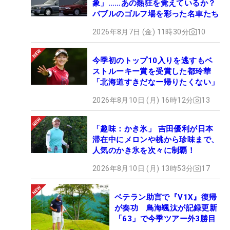
象」……あの熱狂を覚えているか？
バブルのゴルフ場を彩った名車たち
2026年8月7日 (金) 11時30分
10
今季初のトップ10入りを逃すもベ
ストルーキー賞を受賞した都玲華
「北海道すきだなー帰りたくない」
2026年8月10日 (月) 16時12分
13
「趣味：かき氷」 吉田優利が日本
滞在中にメロンや桃から珍味まで、
人気のかき氷を次々に制覇！
2026年8月10日 (月) 13時53分
17
ベテラン助言で『V1X』復帰
が奏功 鳥海颯汰が記録更新
「63」で今季ツアー外3勝目