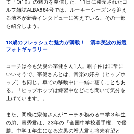
て『Qi10』の魅力を発信した。11日に発売されたゴ
ルフ雑誌ALBA884号では、ルーキーシーズンを迎え
る清本が新春インタビューに答えている。その一部
を紹介しよう。
18歳のフレッシュな魅力が満載！ 清本美波の厳選
フォトギャラリー
コーチは今も父親の宗健さん1人。親子仲は非常に
いいそうで、宗健さんとは、音楽の好み（ヒップホ
ップ）も同じ。車での移動中に一緒に聴くこともあ
る。「ヒップホップは練習中などにも聞いて気分を
上げています」。
また、同様に宗健さんがコーチを務める中学３年生
の弟、貴秀君は、23年の「全国中学校選手権」で優
勝。中学１年生になる次男の増人君も将来有望と