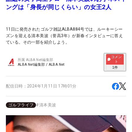
ングは「身長が同じくらい」の女王2人
11日に発売されたゴルフ雑誌ALBA884号では、ルーキーシー
ズンを迎える清本美波（誉高3年）が新春インタビューに答え
ている。その一部を紹介しよう。
コメン
所属
ALBA Net編集部
ト
ALBA Net編集部
/
ALBA Net
1
件
配信日時：
2024年1月11日 17時01分
ゴルフライフ
#
清本美波