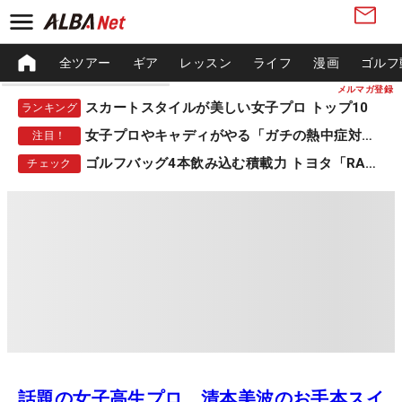
全ツアー
ギア
レッスン
ライフ
漫画
ゴルフ
メルマガ登録
スカートスタイルが美しい女子プロ トップ10
ランキング
女子プロやキャディがやる「ガチの熱中症対策」
注目！
ゴルフバッグ4本飲み込む積載力 トヨタ「RAV4」
チェック
話題の女子高生プロ 清本美波のお手本スイ