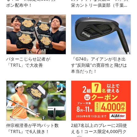
ポン配布中！
栄カントリー俱楽部（千葉
県）
パターこじらせ記者が
『G740』アイアンが引き出
「TRTL」で大改善
す“反則級”の寛容性と飛びは
本当だった！
仲宗根澄香が平均パット数
2組7名以上のプレーに2回使
『TRTL』で6人抜き！
える！コース限定4,000円ク