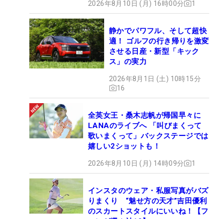
2026年8月10日 (月) 16時00分
1
静かでパワフル、そして超快
適！ ゴルフの行き帰りを激変
させる日産・新型「キック
ス」の実力
2026年8月1日 (土) 10時15分
16
全英女王・桑木志帆が帰国早々に
LANAのライブへ 「叫びまくって
歌いまくって」バックステージでは
嬉しい2ショットも！
2026年8月10日 (月) 14時09分
1
インスタのウェア・私服写真がバズ
りまくり “魅せ方の天才”吉田優利
のスカートスタイルにいいね！【フ