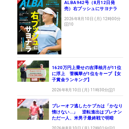
ALBA942号（8月12日発
売）右プッシュにサヨナラ
2026年8月10日 (月) 12時00分
10
1620万円上乗せの吉澤柚月が11位
に浮上 菅楓華が1位をキープ【女
子賞金ランキング】
2026年8月10日 (月) 11時30分
1
プレーオフ逃したケプカは「かなり
情けない…」 逆転進出はブレナン
ただ一人、米男子最終戦で明暗
2026年8月10日 (月) 12時01分
1