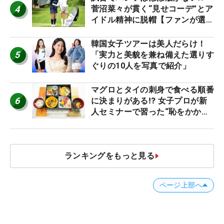
4
菅沼菜々が貫く“見せコーデ”とア
イドル精神に脱帽【ファンが選ぶ
神10】
韓国女子ツアーは美人だらけ！
5
「実力と美貌を兼ね備えた選りす
ぐりの10人を写真で紹介」
マグロとタイの刺身で食べる順番
6
に決まりがある⁉ 女子プロが新
人セミナーで習った“恥をかかな
いマナー”とは？【食事編】
ランキングをもっと見る
ページ上部へ