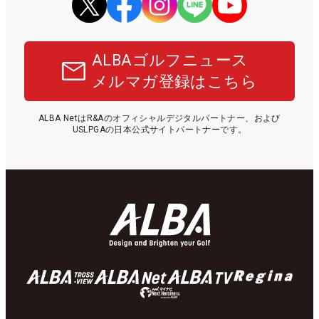
ALBAゴルフニュース
メルマガ登録はこちら
ALBA NetはR&Aのオフィシャルデジタルパートナー、および
USLPGAの日本公式サイトパートナーです。