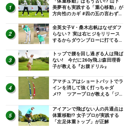
「体重移動」はもう古い!? 山下
1
美夢有も実践する「重心移動」が
方向性のカギ #四の五の言わず振
り氣れ
全英女子V・桑木志帆はなぜダフ
2
らない？ 実は右ヒジをリリース
するからダウンブローに打てる #
優勝者のスイング
トップで腰を回し過ぎる人は飛ば
3
ない! 今だに260y飛ぶ森田理香
子が教える『お腹ドリル』
アマチュアはショートパットでラ
4
インを消して強く打っちゃダ
メ!? ツアープロが教える「ジ
ャストタッチ」なら3パットが激
減するワケ
アイアンで飛ばない人の共通点は
5
体重移動!? 女子プロが実践する
「左足体重トップ」が正解