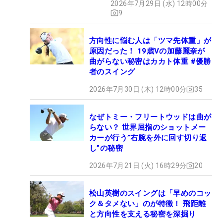
2026年7月29日 (水) 12時00分
9
方向性に悩む人は「ツマ先体重」が
原因だった！ 19歳Vの加藤麗奈が
曲がらない秘密はカカト体重 #優勝
者のスイング
2026年7月30日 (木) 12時00分
35
なぜトミー・フリートウッドは曲が
らない？ 世界屈指のショットメー
カーが行う”右腕を外に回す切り返
し”の秘密
2026年7月21日 (火) 16時29分
20
松山英樹のスイングは「早めのコッ
ク＆タメない」のが特徴！ 飛距離
と方向性を支える秘密を深掘り