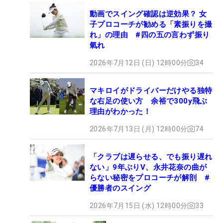
動画でスイング確認は逆効果？ 女
子プロコーチが勧める「素振りを撮
れ」の理由 #四の五の言わず振り
氣れ
2026年7月12日 (日) 12時00分
34
マキロイがドライバーだけやる独特
な右足の使い方 余裕で300y飛ぶ
理由がわかった！
2026年7月13日 (月) 12時00分
74
「クラブは遅らせる、でも振り遅れ
ない」9年ぶりV、永井花奈の曲が
らない秘密をプロコーチが解剖 #
優勝者のスイング
2026年7月15日 (水) 12時00分
33