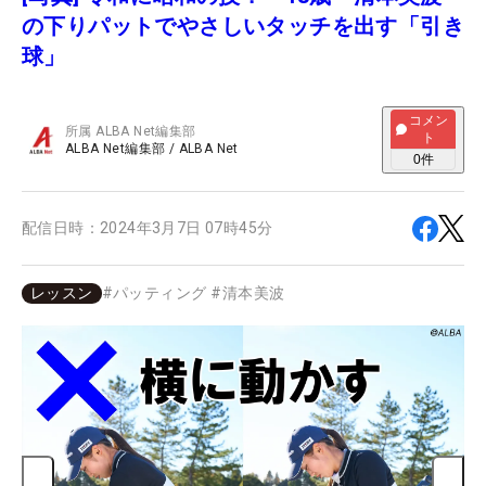
の下りパットでやさしいタッチを出す「引き
球」
コメン
所属
ALBA Net編集部
ト
ALBA Net編集部
/
ALBA Net
0
件
配信日時：
2024年3月7日 07時45分
レッスン
#
パッティング
#
清本美波