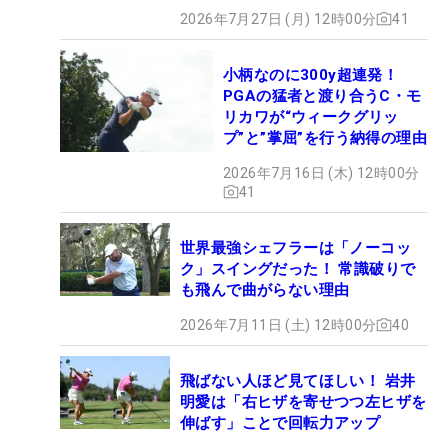
2026年7月27日 (月) 12時00分
41
小柄なのに300y超連発！
PGAの猛者と渡り合うC・モ
リカワが“ウィークグリッ
プ”と”掌屈”を行う納得の理由
2026年7月16日 (木) 12時00分
41
世界最強シェフラーは「ノーコッ
ク」スイングだった！ 常識破りで
も飛んで曲がらない理由
2026年7月11日 (土) 12時00分
40
飛ばない人ほど見てほしい！ 岩井
明愛は「右ヒザを寄せつつ左ヒザを
伸ばす」ことで回転力アップ