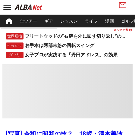
全ツアー
ギア
レッスン
ライフ
漫画
ゴルフ
メルマガ登録
フリートウッドの”右腕を外に回す切り返し”の秘密
世界屈指
お手本は阿部未悠の回転スイング
引っかけ
女子プロが実践する「丹田アドレス」の効果
ダフリ
[写真] 令和に昭和の技？ 18歳・清本美波