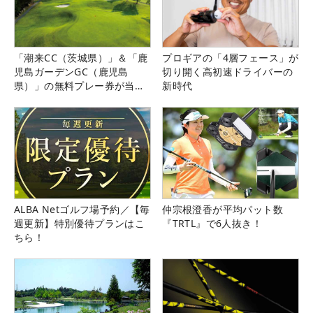
「潮来CC（茨城県）」＆「鹿
プロギアの「4層フェース」が
児島ガーデンGC（鹿児島
切り開く高初速ドライバーの
県）」の無料プレー券が当た
新時代
る！！
ALBA Netゴルフ場予約／【毎
仲宗根澄香が平均パット数
週更新】特別優待プランはこ
『TRTL』で6人抜き！
ちら！