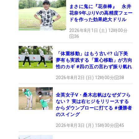
まさに鬼に『花奈棒』 永井
花奈9年ぶりVの高精度フェー
ドを作った効果絶大ドリル
2026年8月1日 (土) 12時00分
36
「体重移動」はもう古い!? 山下美
夢有も実践する「重心移動」が方向
性のカギ #四の五の言わず振り氣れ
2026年8月2日 (日) 12時00分
38
全英女子V・桑木志帆はなぜダフら
ない？ 実は右ヒジをリリースする
からダウンブローに打てる #優勝者
のスイング
2026年8月3日 (月) 15時30分
45