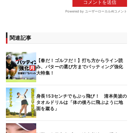
関連記事
【春だ！ゴルフだ！】打ち方からライン読
み、パターの選び方までパッティング強化
大特集！
身長153センチでもぶっ飛び！ 清本美波の
タオルドリルは「体の後ろに飛ぶように地
面を蹴る」