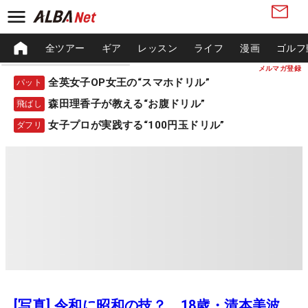
全ツアー
ギア
レッスン
ライフ
漫画
ゴルフ
メルマガ登録
全英女子OP女王の“スマホドリル”
パット
森田理香子が教える“お腹ドリル”
飛ばし
女子プロが実践する“100円玉ドリル”
ダフリ
[写真] 令和に昭和の技？ 18歳・清本美波