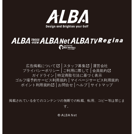
広告掲載について
スタッフ募集
運営会社
プライバシーポリシー
ご利用に際して
会員規約
ガイドライン
特定商取引法に基づく表示
ゴルフ場予約サービス利用規約
マイページサービス利用規約
ポイント利用規約
お問合せ
ヘルプ
サイトマップ
掲載されている全てのコンテンツの無断での転載、転用、コピー等は禁じま
す。
© ALBA Net