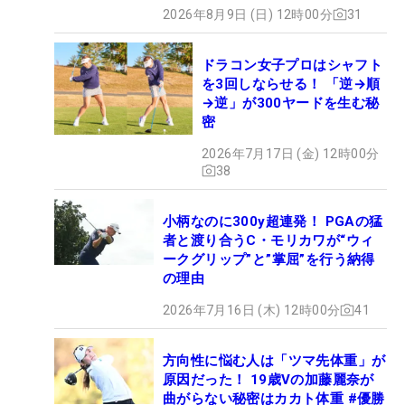
2026年8月9日 (日) 12時00分
31
ドラコン女子プロはシャフト
を3回しならせる！ 「逆→順
→逆」が300ヤードを生む秘
密
2026年7月17日 (金) 12時00分
38
小柄なのに300y超連発！ PGAの猛
者と渡り合うC・モリカワが“ウィ
ークグリップ”と”掌屈”を行う納得
の理由
2026年7月16日 (木) 12時00分
41
方向性に悩む人は「ツマ先体重」が
原因だった！ 19歳Vの加藤麗奈が
曲がらない秘密はカカト体重 #優勝