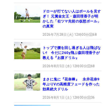
ドローが打てない人はボールを見す
ぎ！ 元賞金女王・森田理香子が明
かした「右ツマ先前の仮想ボール」
の真実
2026年7月28日 (火) 12時00分
68
トップで腰を回し過ぎる人は飛ばな
い! 今だに260y飛ぶ森田理香子が
教える『お腹ドリル』
2026年8月5日 (水) 12時00分
68
まさに鬼に『花奈棒』 永井花奈9
年ぶりVの高精度フェードを作った
効果絶大ドリル
2026年8月1日 (土) 12時00分
36