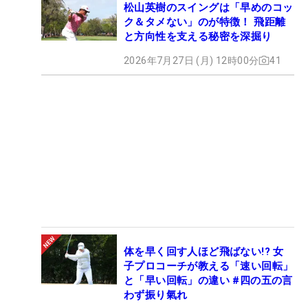
松山英樹のスイングは「早めのコッ
ク＆タメない」のが特徴！ 飛距離
と方向性を支える秘密を深掘り
2026年7月27日 (月) 12時00分
41
体を早く回す人ほど飛ばない!? 女
子プロコーチが教える「速い回転」
と「早い回転」の違い #四の五の言
わず振り氣れ