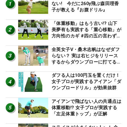
1
ない! 今だに260y飛ぶ森田理香
子が教える『お腹ドリル』
「体重移動」はもう古い!? 山下
2
美夢有も実践する「重心移動」が
方向性のカギ #四の五の言わず振
り氣れ
全英女子V・桑木志帆はなぜダフ
3
らない？ 実は右ヒジをリリース
するからダウンブローに打てる #
優勝者のスイング
ダフる人は100円玉を置くだけ！
4
女子プロが実践するアイアン「ダ
ウンブロードリル」が効果抜群
アイアンで飛ばない人の共通点は
5
体重移動!? 女子プロが実践する
「左足体重トップ」が正解