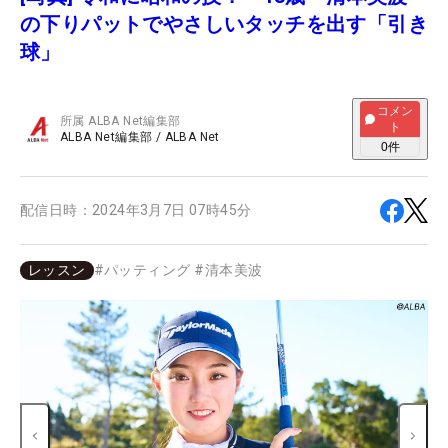
の下りパットでやさしいタッチを出す「引き
球」
コメン
所属
ALBA Net編集部
ト
ALBA Net編集部
/
ALBA Net
0
件
配信日時：
2024年3月7日 07時45分
レッスン
#
パッティング
#
清本美波