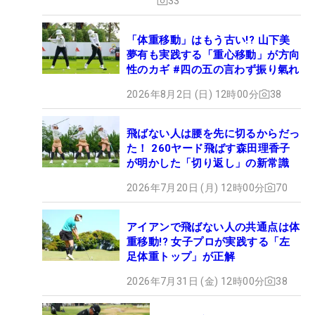
33
「体重移動」はもう古い!? 山下美
夢有も実践する「重心移動」が方向
性のカギ #四の五の言わず振り氣れ
2026年8月2日 (日) 12時00分
38
飛ばない人は腰を先に切るからだっ
た！ 260ヤード飛ばす森田理香子
が明かした「切り返し」の新常識
2026年7月20日 (月) 12時00分
70
アイアンで飛ばない人の共通点は体
重移動!? 女子プロが実践する「左
足体重トップ」が正解
2026年7月31日 (金) 12時00分
38