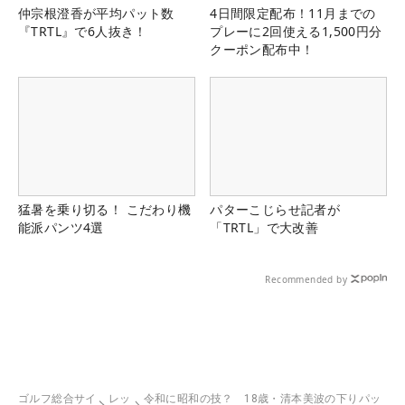
仲宗根澄香が平均パット数
4日間限定配布！11月までの
『TRTL』で6人抜き！
プレーに2回使える1,500円分
クーポン配布中！
猛暑を乗り切る！ こだわり機
パターこじらせ記者が
能派パンツ4選
「TRTL」で大改善
Recommended by
ゴルフ総合サイ
レッ
令和に昭和の技？ 18歳・清本美波の下りパッ