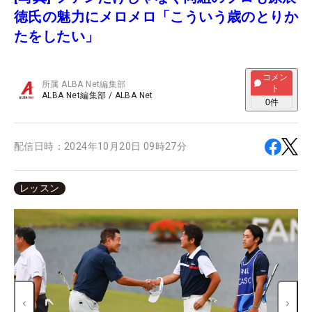
徳氏の魅力にメロメロ「こういう歳のとりか
たをしたい」
コメン
所属
ALBA Net編集部
ト
ALBA Net編集部
/
ALBA Net
0
件
配信日時：
2024年10月20日 09時27分
レッスン