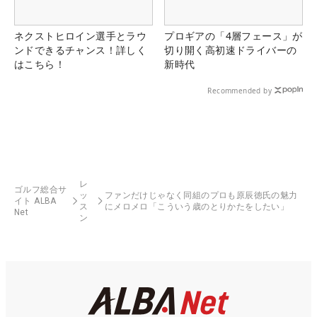
ネクストヒロイン選手とラウ
プロギアの「4層フェース」が
ンドできるチャンス！詳しく
切り開く高初速ドライバーの
はこちら！
新時代
Recommended by
レ
ゴルフ総合サ
ッ
ファンだけじゃなく同組のプロも原辰徳氏の魅力
イト ALBA
ス
にメロメロ「こういう歳のとりかたをしたい」
Net
ン