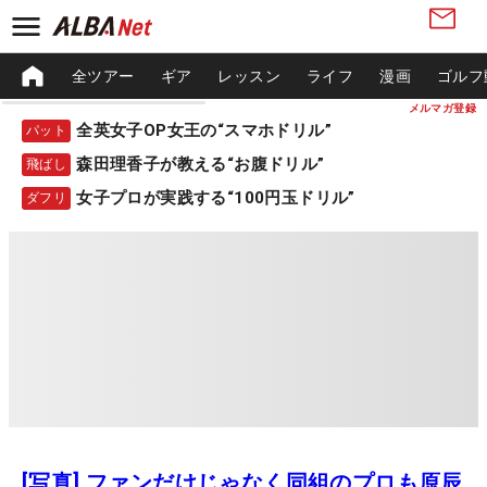
全ツアー
ギア
レッスン
ライフ
漫画
ゴルフ
メルマガ登録
全英女子OP女王の“スマホドリル”
パット
森田理香子が教える“お腹ドリル”
飛ばし
女子プロが実践する“100円玉ドリル”
ダフリ
[写真] ファンだけじゃなく同組のプロも原辰