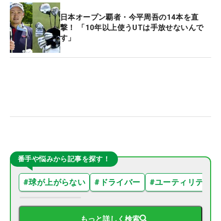
日本オープン覇者・今平周吾の14本を直
撃！ 「10年以上使うUTは手放せないんで
す」
番手や悩みから記事を探す！
#
球が上がらない
#
ドライバー
#
ユーティリティ
もっと詳しく検索