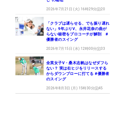
し”の秘密
2026年7月21日 (火) 16時29分
20
「クラブは遅らせる、でも振り遅れ
ない」9年ぶりV、永井花奈の曲が
らない秘密をプロコーチが解剖 #
優勝者のスイング
2026年7月15日 (水) 12時00分
33
全英女子V・桑木志帆はなぜダフら
ない？ 実は右ヒジをリリースする
からダウンブローに打てる #優勝者
のスイング
2026年8月3日 (月) 15時30分
45