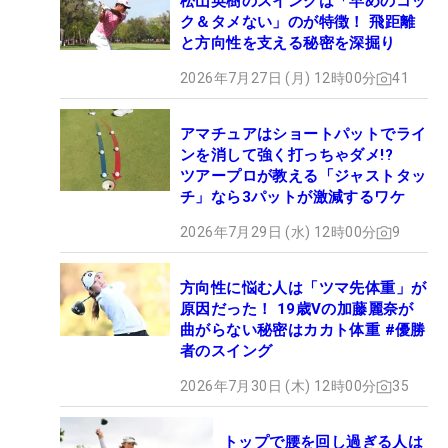
松山英樹のスイングは「早めのコッ
ク＆タメない」のが特徴！ 飛距離
と方向性を支える秘密を深掘り
2026年7月27日 (月) 12時00分
41
アマチュアはショートパットでライ
ンを消して強く打っちゃダメ!?
ツアープロが教える「ジャストタッ
チ」なら3パットが激減するワケ
2026年7月29日 (水) 12時00分
9
方向性に悩む人は「ツマ先体重」が
原因だった！ 19歳Vの加藤麗奈が
曲がらない秘密はカカト体重 #優勝
者のスイング
2026年7月30日 (木) 12時00分
35
トップで腰を回し過ぎる人は