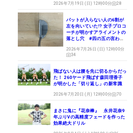
2026年7月19日 (日) 12時00分
28
パットが入らない人の6割が
左を向いていた!? 女子プロコ
ーチが明かすアライメントの
落とし穴 #四の五の言わず
振り氣れ
2026年7月26日 (日) 12時00分
34
飛ばない人は腰を先に切るからだっ
た！ 260ヤード飛ばす森田理香子
が明かした「切り返し」の新常識
2026年7月20日 (月) 12時00分
70
まさに鬼に『花奈棒』 永井花奈9
年ぶりVの高精度フェードを作った
効果絶大ドリル