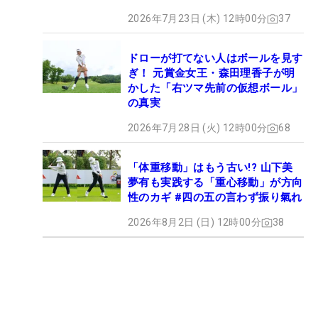
2026年7月23日 (木) 12時00分
37
ドローが打てない人はボールを見す
ぎ！ 元賞金女王・森田理香子が明
かした「右ツマ先前の仮想ボール」
の真実
2026年7月28日 (火) 12時00分
68
「体重移動」はもう古い!? 山下美
夢有も実践する「重心移動」が方向
性のカギ #四の五の言わず振り氣れ
2026年8月2日 (日) 12時00分
38