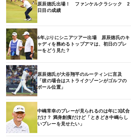
原辰徳氏出場！ ファンケルクラシック 2
日目の成績
6年ぶりにシニアツアー出場 原辰徳氏のキ
ャディを務めるトップアマは、初日のプレ
ーをどう見た？
原辰徳氏が大谷翔平のルーティンに言及
「彼の場合はストライクゾーンがゴルフの
ボール位置」
中嶋常幸のプレーが見られるのは年に3試合
だけ？ 満身創痍だけど「ときどき中嶋らし
いプレーを見せたい」