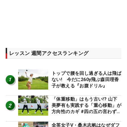
レッスン 週間アクセスランキング
トップで腰を回し過ぎる人は飛ば
1
ない! 今だに260y飛ぶ森田理香
子が教える『お腹ドリル』
「体重移動」はもう古い!? 山下
2
美夢有も実践する「重心移動」が
方向性のカギ #四の五の言わず振
り氣れ
全英女子V・桑木志帆はなぜダフ