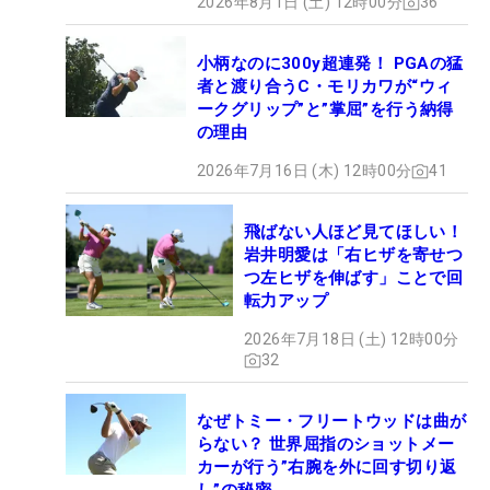
2026年8月1日 (土) 12時00分
36
小柄なのに300y超連発！ PGAの猛
者と渡り合うC・モリカワが“ウィ
ークグリップ”と”掌屈”を行う納得
の理由
2026年7月16日 (木) 12時00分
41
飛ばない人ほど見てほしい！
岩井明愛は「右ヒザを寄せつ
つ左ヒザを伸ばす」ことで回
転力アップ
2026年7月18日 (土) 12時00分
32
なぜトミー・フリートウッドは曲が
らない？ 世界屈指のショットメー
カーが行う”右腕を外に回す切り返