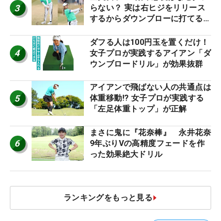
3
らない？ 実は右ヒジをリリース
するからダウンブローに打てる #
優勝者のスイング
ダフる人は100円玉を置くだけ！
4
女子プロが実践するアイアン「ダ
ウンブロードリル」が効果抜群
アイアンで飛ばない人の共通点は
5
体重移動!? 女子プロが実践する
「左足体重トップ」が正解
まさに鬼に『花奈棒』 永井花奈
6
9年ぶりVの高精度フェードを作
った効果絶大ドリル
ランキングをもっと見る