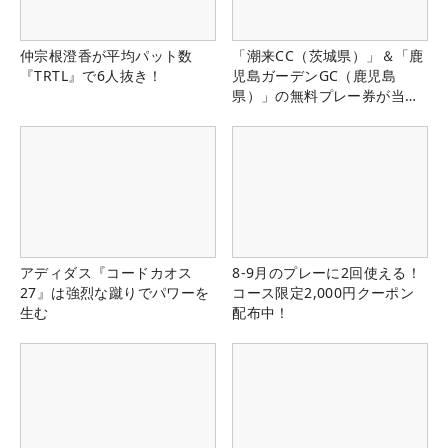
仲宗根澄香が平均パット数
「潮来CC（茨城県）」＆「鹿
『TRTL』で6人抜き！
児島ガーデンGC（鹿児島
県）」の無料プレー券が当た
る！！
アディダス『コードカオス
8-9月のプレーに2回使える！
27』は強烈な蹴りでパワーを
コース限定2,000円クーポン
生む
配布中！