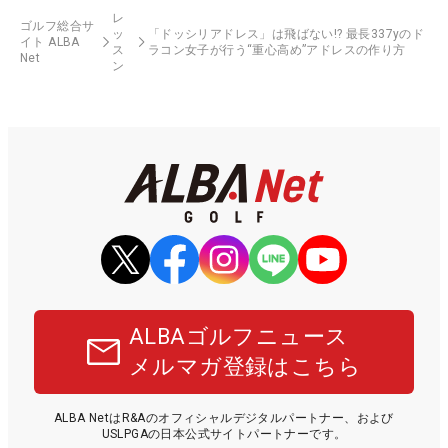
レ
ゴルフ総合サ
ッ
「ドッシリアドレス」は飛ばない!? 最長337yのド
イト ALBA
ス
ラコン女子が行う“重心高め”アドレスの作り方
Net
ン
ALBAゴルフニュース
メルマガ登録はこちら
ALBA NetはR&Aのオフィシャルデジタルパートナー、および
USLPGAの日本公式サイトパートナーです。