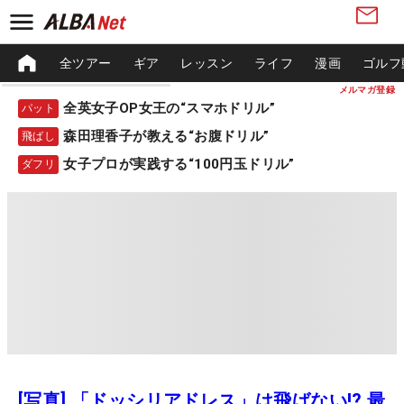
全ツアー
ギア
レッスン
ライフ
漫画
ゴルフ
メルマガ登録
全英女子OP女王の“スマホドリル”
パット
森田理香子が教える“お腹ドリル”
飛ばし
女子プロが実践する“100円玉ドリル”
ダフリ
[写真] 「ドッシリアドレス」は飛ばない!? 最