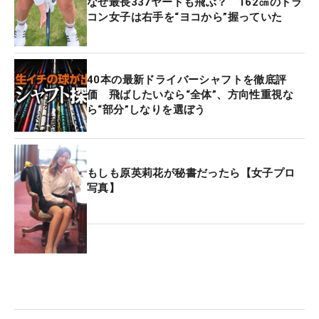
なぜ最長337ヤードも飛ぶ？ 162㎝のドラ
コン女子は右手を“ヨコから”握っていた
40本の最新ドライバーシャフトを徹底評
価 飛ばしたいなら“全体”、方向性重視な
ら“部分”しなりを選ぼう
もしも原英莉花が秘書だったら【女子プロ
写真】