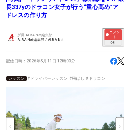
長337yのドラコン女子が行う“重心高め”ア
ドレスの作り方
コメン
所属
ALBA Net編集部
ト
ALBA Net編集部
/
ALBA Net
0
件
配信日時：
2026年5月11日 12時00分
レッスン
#
ドライバーレッスン
#
飛ばし
#
ドラコン