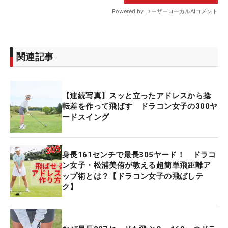
関連記事
【連続写真】スッと立ったアドレスから捻
転差を作って飛ばす ドラコン女子の300ヤ
ードスイング
身長161センチで最長305ヤード！ ドラコ
ン女子・松浦美侑が教える超簡単飛距離ア
ップ術とは？【ドラコン女子の飛ばしテ
ク】