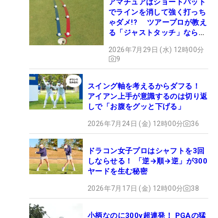
アマチュアはショートパット
でラインを消して強く打っち
ゃダメ!? ツアープロが教え
る「ジャストタッチ」なら3
パットが激減するワケ
2026年7月29日 (水) 12時00分
9
スイング軸を考えるからダフる！
アイアン上手が意識するのは切り返
しで「お腹をグッと下げる」
2026年7月24日 (金) 12時00分
36
ドラコン女子プロはシャフトを3回
しならせる！ 「逆→順→逆」が300
ヤードを生む秘密
2026年7月17日 (金) 12時00分
38
小柄なのに300y超連発！ PGAの猛