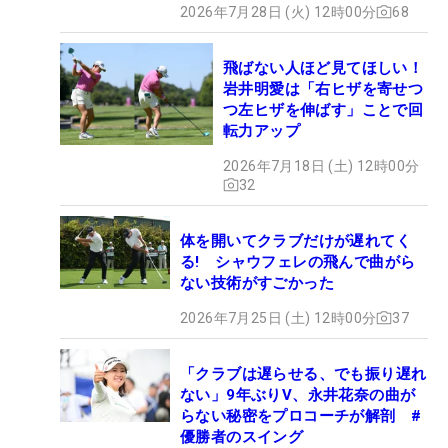
2026年7月28日 (火) 12時00分
68
飛ばない人ほど見てほしい！
岩井明愛は「右ヒザを寄せつ
つ左ヒザを伸ばす」ことで回
転力アップ
2026年7月18日 (土) 12時00分
32
体を開いてクラブだけが遅れてく
る! シャウフェレの飛んで曲がら
ない技術がすごかった
2026年7月25日 (土) 12時00分
37
「クラブは遅らせる、でも振り遅れ
ない」9年ぶりV、永井花奈の曲が
らない秘密をプロコーチが解剖 #
優勝者のスイング