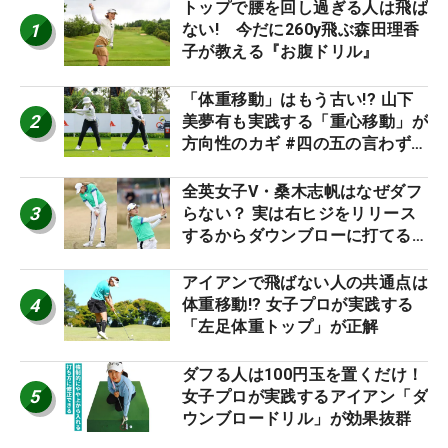
トップで腰を回し過ぎる人は飛ば
1
ない! 今だに260y飛ぶ森田理香
子が教える『お腹ドリル』
「体重移動」はもう古い!? 山下
2
美夢有も実践する「重心移動」が
方向性のカギ #四の五の言わず振
り氣れ
全英女子V・桑木志帆はなぜダフ
3
らない？ 実は右ヒジをリリース
するからダウンブローに打てる #
優勝者のスイング
アイアンで飛ばない人の共通点は
4
体重移動!? 女子プロが実践する
「左足体重トップ」が正解
ダフる人は100円玉を置くだけ！
5
女子プロが実践するアイアン「ダ
ウンブロードリル」が効果抜群