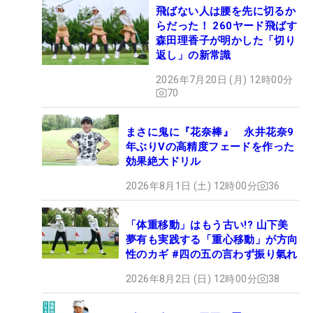
飛ばない人は腰を先に切るか
らだった！ 260ヤード飛ばす
森田理香子が明かした「切り
返し」の新常識
2026年7月20日 (月) 12時00分
70
まさに鬼に『花奈棒』 永井花奈9
年ぶりVの高精度フェードを作った
効果絶大ドリル
2026年8月1日 (土) 12時00分
36
「体重移動」はもう古い!? 山下美
夢有も実践する「重心移動」が方向
性のカギ #四の五の言わず振り氣れ
2026年8月2日 (日) 12時00分
38