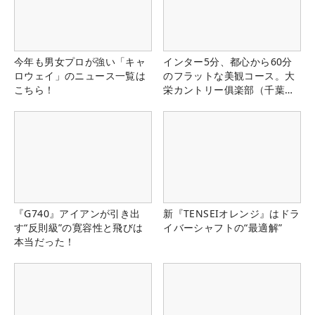
今年も男女プロが強い「キャ
インター5分、都心から60分
ロウェイ」のニュース一覧は
のフラットな美観コース。大
こちら！
栄カントリー俱楽部（千葉
県）
『G740』アイアンが引き出
新『TENSEIオレンジ』はドラ
す“反則級”の寛容性と飛びは
イバーシャフトの“最適解”
本当だった！