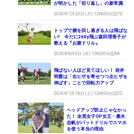
が明かした「切り返し」の新常識
2026年7月20日 (月) 12時00分
70
トップで腰を回し過ぎる人は飛ばな
い! 今だに260y飛ぶ森田理香子が
教える『お腹ドリル』
2026年8月5日 (水) 12時00分
68
飛ばない人ほど見てほしい！ 岩井
明愛は「右ヒザを寄せつつ左ヒザを
伸ばす」ことで回転力アップ
2026年7月18日 (土) 12時00分
32
ヘッドアップ防止じゃなかっ
た！ 全英女子OP女王・桑木
志帆がパットドリルでスマホ
を使う本当の理由