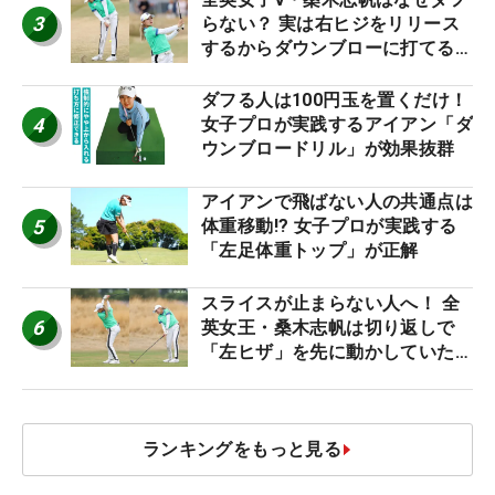
3
らない？ 実は右ヒジをリリース
するからダウンブローに打てる #
優勝者のスイング
ダフる人は100円玉を置くだけ！
4
女子プロが実践するアイアン「ダ
ウンブロードリル」が効果抜群
アイアンで飛ばない人の共通点は
5
体重移動!? 女子プロが実践する
「左足体重トップ」が正解
スライスが止まらない人へ！ 全
6
英女王・桑木志帆は切り返しで
「左ヒザ」を先に動かしていた
#優勝者のスイング
ランキングをもっと見る