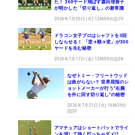
た！ 260ヤード飛ばす森田理香子
が明かした「切り返し」の新常識
2026年7月20日 (月) 12時00分
70
ドラコン女子プロはシャフトを3回
しならせる！ 「逆→順→逆」が300
ヤードを生む秘密
2026年7月17日 (金) 12時00分
38
なぜトミー・フリートウッド
は曲がらない？ 世界屈指のシ
ョットメーカーが行う”右腕
を外に回す切り返し”の秘密
2026年7月21日 (火) 16時29分
20
アマチュアはショートパットでライ
ンを消して強く打っちゃダメ!?