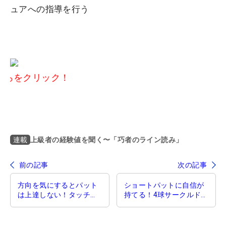
ュアへの指導を行う
ック！
上級者の経験値を聞く〜「巧者のライン読み」
連載
前の記事
次の記事
方向を気にするとパット
ショートパットに自信が
は上達しない！タッチを
持てる！4球サークルドリ
磨くボール寸止めドリル
ル【パターレッスン】
【パターレッスン】