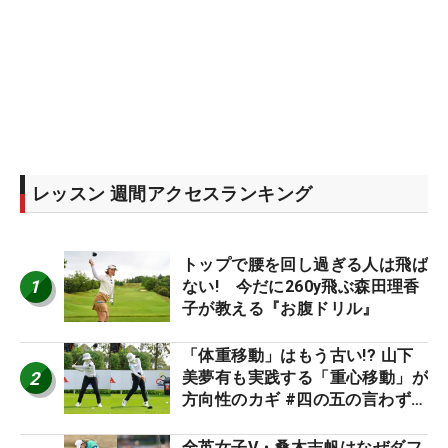
レッスン 週間アクセスランキング
トップで腰を回し過ぎる人は飛ば
1
ない! 今だに260y飛ぶ森田理香
子が教える『お腹ドリル』
「体重移動」はもう古い!? 山下
2
美夢有も実践する「重心移動」が
方向性のカギ #四の五の言わず振
り氣れ
全英女子V・桑木志帆はなぜダフ