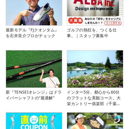
最新モデル『FJクオンタム』
ゴルフの熱狂を、つくる仕
を石井良介プロがチェック
事。｜スタッフ募集中
新『TENSEIオレンジ』はドラ
インター5分、都心から60分
イバーシャフトの“最適解”
のフラットな美観コース。大
栄カントリー俱楽部（千葉
県）