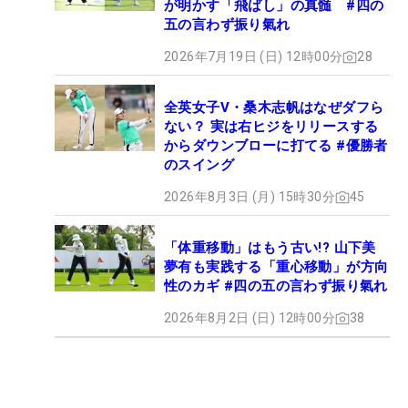
が明かす「飛ばし」の真髄 #四の
五の言わず振り氣れ
2026年7月19日 (日) 12時00分
28
全英女子V・桑木志帆はなぜダフら
ない？ 実は右ヒジをリリースする
からダウンブローに打てる #優勝者
のスイング
2026年8月3日 (月) 15時30分
45
「体重移動」はもう古い!? 山下美
夢有も実践する「重心移動」が方向
性のカギ #四の五の言わず振り氣れ
2026年8月2日 (日) 12時00分
38