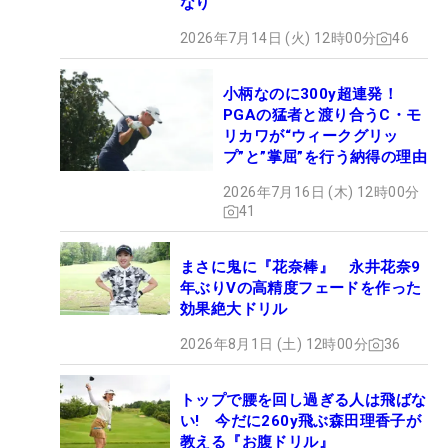
なり
2026年7月14日 (火) 12時00分
46
小柄なのに300y超連発！
PGAの猛者と渡り合うC・モ
リカワが“ウィークグリッ
プ”と”掌屈”を行う納得の理由
2026年7月16日 (木) 12時00分
41
まさに鬼に『花奈棒』 永井花奈9
年ぶりVの高精度フェードを作った
効果絶大ドリル
2026年8月1日 (土) 12時00分
36
トップで腰を回し過ぎる人は飛ばな
い! 今だに260y飛ぶ森田理香子が
教える『お腹ドリル』