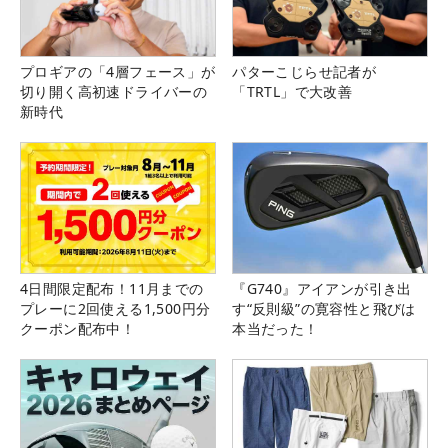
プロギアの「4層フェース」が
パターこじらせ記者が
切り開く高初速ドライバーの
「TRTL」で大改善
新時代
4日間限定配布！11月までの
『G740』アイアンが引き出
プレーに2回使える1,500円分
す“反則級”の寛容性と飛びは
クーポン配布中！
本当だった！