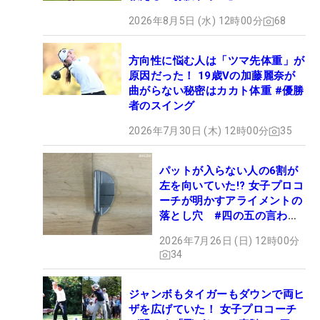
2026年8月5日 (水) 12時00分
68
方向性に悩む人は「ツマ先体重」が
原因だった！ 19歳Vの加藤麗奈が
曲がらない秘密はカカト体重 #優勝
者のスイング
2026年7月30日 (木) 12時00分
35
パットが入らない人の6割が
左を向いていた!? 女子プロコ
ーチが明かすアライメントの
落とし穴 #四の五の言わず
振り氣れ
2026年7月26日 (日) 12時00分
34
ジャンボもタイガーもダウンで両ヒ
ザを広げていた！ 女子プロコーチ