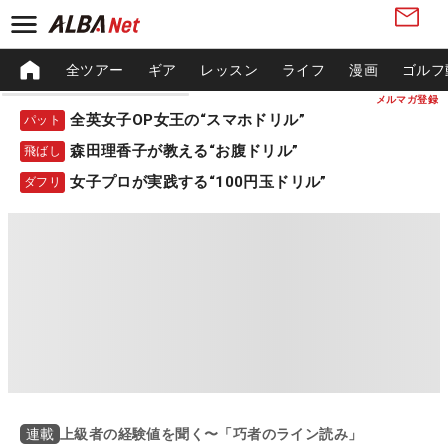
全ツアー
ギア
レッスン
ライフ
漫画
ゴルフ
メルマガ登録
全英女子OP女王の“スマホドリル”
パット
森田理香子が教える“お腹ドリル”
飛ばし
女子プロが実践する“100円玉ドリル”
ダフリ
上級者の経験値を聞く〜「巧者のライン読み」
連載