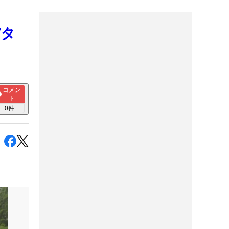
パタ
コメン
ト
0
件