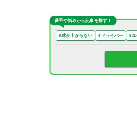
番手や悩みから記事を探す！
#
球が上がらない
#
ドライバー
#
ユ