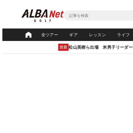
全ツアー
ギア
レッスン
ライフ
松山英樹ら出場 米男子リーダー
注目