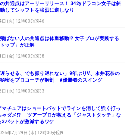
の共通点はアーリーリリース！ 342yドラコン女子は斜
動してシャフトを強烈に逆しなり
4日 (火) 12時00分
46
飛ばない人の共通点は体重移動!? 女子プロが実践する
トップ」が正解
1日 (金) 12時00分
38
遅らせる、でも振り遅れない」9年ぶりV、永井花奈の
秘密をプロコーチが解剖 #優勝者のスイング
5日 (水) 12時00分
33
アマチュアはショートパットでラインを消して強く打っ
ちゃダメ!? ツアープロが教える「ジャストタッチ」な
ら3パットが激減するワケ
026年7月29日 (水) 12時00分
9