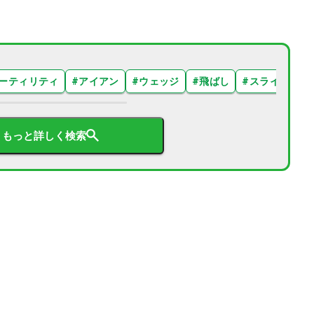
ーティリティ
#
アイアン
#
ウェッジ
#
飛ばし
#
スライス
#
もっと詳しく検索