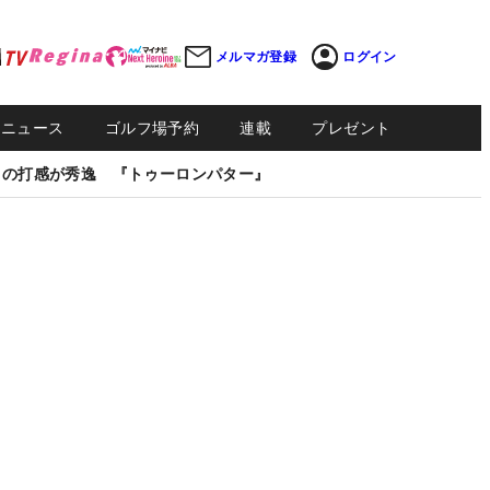
メルマガ登録
ログイン
Sニュース
ゴルフ場予約
連載
プレゼント
しの打感が秀逸 『トゥーロンパター』