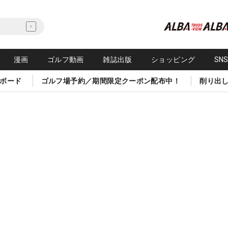
漫画
ゴルフ動画
雑誌出版
ショッピング
SN
ボード
ゴルフ場予約／期間限定クーポン配布中！
削り出