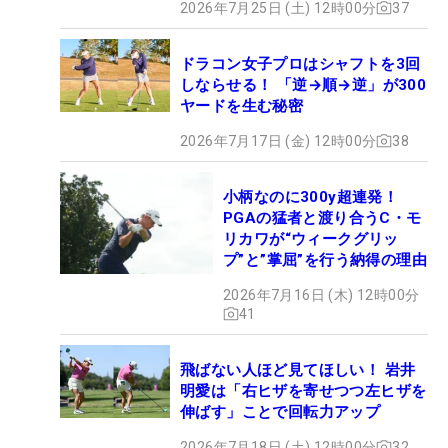
2026年7月25日 (土) 12時00分
37
ドラコン女子プロはシャフトを3回
しならせる！ 「逆→順→逆」が300
ヤードを生む秘密
2026年7月17日 (金) 12時00分
38
小柄なのに300y超連発！
PGAの猛者と渡り合うC・モ
リカワが“ウィークグリッ
プ”と”掌屈”を行う納得の理由
2026年7月16日 (木) 12時00分
41
飛ばない人ほど見てほしい！ 岩井
明愛は「右ヒザを寄せつつ左ヒザを
伸ばす」ことで回転力アップ
2026年7月18日 (土) 12時00分
32