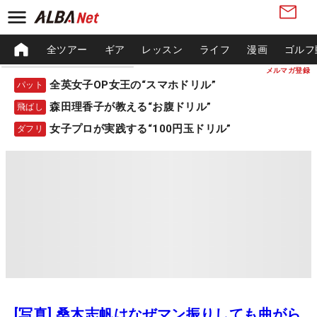
全ツアー
ギア
レッスン
ライフ
漫画
ゴルフ
メルマガ登録
全英女子OP女王の“スマホドリル”
パット
森田理香子が教える“お腹ドリル”
飛ばし
女子プロが実践する“100円玉ドリル”
ダフリ
[写真] 桑木志帆はなぜマン振りしても曲がら