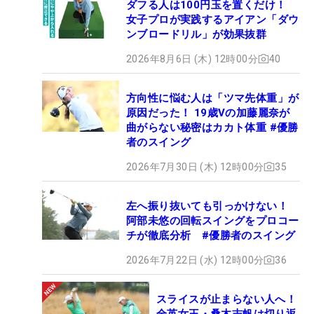
ダフる人は100円玉を置くだけ！
女子プロが実践するアイアン「ダウ
ンブロードリル」が効果抜群
2026年8月6日 (木) 12時00分
40
方向性に悩む人は「ツマ先体重」が
原因だった！ 19歳Vの加藤麗奈が
曲がらない秘密はカカト体重 #優勝
者のスイング
2026年7月30日 (木) 12時00分
35
左へ振り抜いても引っかけない！
阿部未悠の回転スイングをプロコー
チが徹底分析 #優勝者のスイング
2026年7月22日 (水) 12時00分
36
スライスが止まらない人へ！
全英女王・桑木志帆は切り返