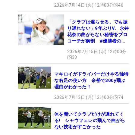
2026年7月14日 (火) 12時00分
46
「クラブは遅らせる、でも振
り遅れない」9年ぶりV、永井
花奈の曲がらない秘密をプロ
コーチが解剖 #優勝者のス
イング
2026年7月15日 (水) 12時00分
33
マキロイがドライバーだけやる独特
な右足の使い方 余裕で300y飛ぶ
理由がわかった！
2026年7月13日 (月) 12時00分
74
体を開いてクラブだけが遅れてく
る! シャウフェレの飛んで曲がら
ない技術がすごかった