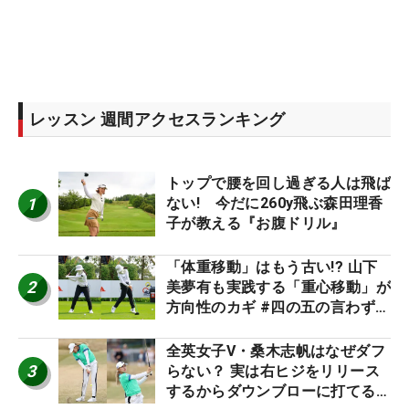
レッスン 週間アクセスランキング
トップで腰を回し過ぎる人は飛ば
1
ない! 今だに260y飛ぶ森田理香
子が教える『お腹ドリル』
「体重移動」はもう古い!? 山下
2
美夢有も実践する「重心移動」が
方向性のカギ #四の五の言わず振
り氣れ
全英女子V・桑木志帆はなぜダフ
3
らない？ 実は右ヒジをリリース
するからダウンブローに打てる #