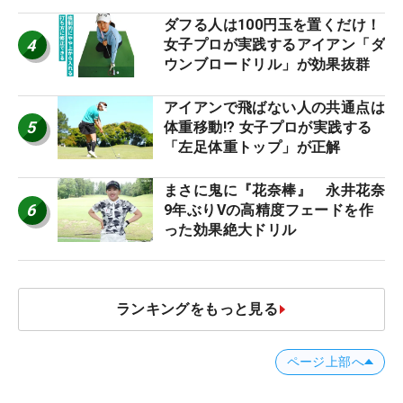
優勝者のスイング
ダフる人は100円玉を置くだけ！
4
女子プロが実践するアイアン「ダ
ウンブロードリル」が効果抜群
アイアンで飛ばない人の共通点は
5
体重移動!? 女子プロが実践する
「左足体重トップ」が正解
まさに鬼に『花奈棒』 永井花奈
6
9年ぶりVの高精度フェードを作
った効果絶大ドリル
ランキングをもっと見る
ページ上部へ