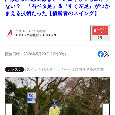
ない？ 『右ベタ足』＆『引く左足』がつか
まえる技術だった【優勝者のスイング】
コメン
所属
ALBA Net編集部
ト
ALBA Net編集部
/
ALBA Net
1
件
配信日時：
2026年5月20日 12時00分
レッスン
#
スイング解説
#
ドライバー
#
方向性
#
桑木志帆