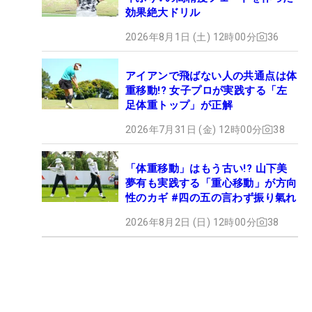
効果絶大ドリル
2026年8月1日 (土) 12時00分
36
アイアンで飛ばない人の共通点は体
重移動!? 女子プロが実践する「左
足体重トップ」が正解
2026年7月31日 (金) 12時00分
38
「体重移動」はもう古い!? 山下美
夢有も実践する「重心移動」が方向
性のカギ #四の五の言わず振り氣れ
2026年8月2日 (日) 12時00分
38