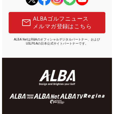
ALBAゴルフニュース
メルマガ登録はこちら
ALBA NetはR&Aのオフィシャルデジタルパートナー、および
USLPGAの日本公式サイトパートナーです。