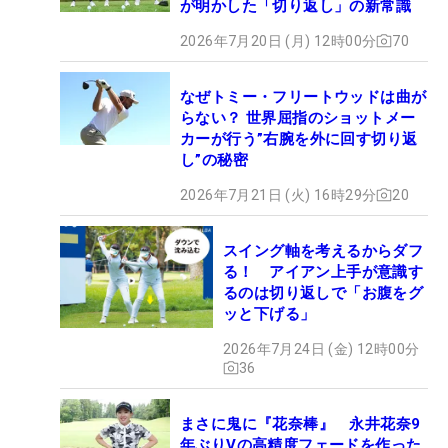
が明かした「切り返し」の新常識
2026年7月20日 (月) 12時00分
70
なぜトミー・フリートウッドは曲が
らない？ 世界屈指のショットメー
カーが行う”右腕を外に回す切り返
し”の秘密
2026年7月21日 (火) 16時29分
20
スイング軸を考えるからダフ
る！ アイアン上手が意識す
るのは切り返しで「お腹をグ
ッと下げる」
2026年7月24日 (金) 12時00分
36
まさに鬼に『花奈棒』 永井花奈9
年ぶりVの高精度フェードを作った