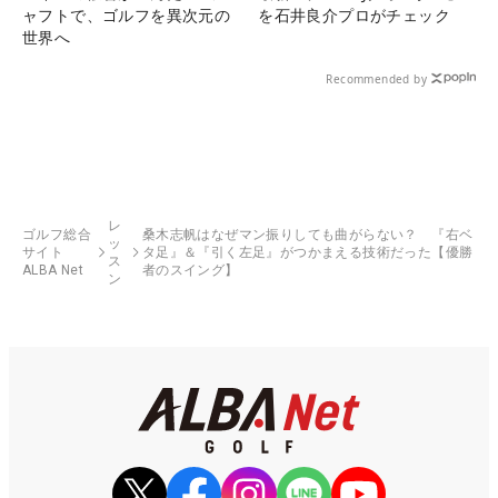
ャフトで、ゴルフを異次元の
を石井良介プロがチェック
世界へ
Recommended by
レ
ゴルフ総合
桑木志帆はなぜマン振りしても曲がらない？ 『右ベ
ッ
サイト
タ足』＆『引く左足』がつかまえる技術だった【優勝
ス
ALBA Net
者のスイング】
ン