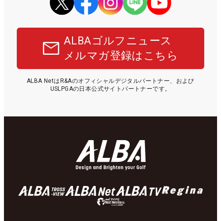
ALBAゴルフニュース
メルマガ登録はこちら
ALBA NetはR&Aのオフィシャルデジタルパートナー、および
USLPGAの日本公式サイトパートナーです。