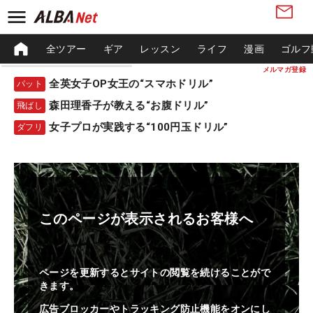
全ツアー
ギア
レッスン
ライフ
漫画
ゴルフ
メルマガ登録
全英女子OP女王の“スマホドリル”
パット
森田理香子が教える“お腹ドリル”
飛ばし
女子プロが実践する“100円玉ドリル”
ダフリ
このページが表示されるお客様へ
ページを更新するとサイトの閲覧を続けることがで
きます。
広告ブロッカーやトラッキング防止機能をオンにし