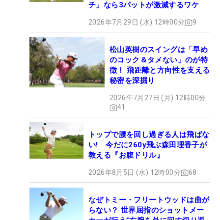
チ」なら3パットが激減するワケ
2026年7月29日 (水) 12時00分
9
松山英樹のスイングは「早め
のコック＆タメない」のが特
徴！ 飛距離と方向性を支える
秘密を深掘り
2026年7月27日 (月) 12時00分
41
トップで腰を回し過ぎる人は飛ばな
い! 今だに260y飛ぶ森田理香子が
教える『お腹ドリル』
2026年8月5日 (水) 12時00分
68
なぜトミー・フリートウッドは曲が
らない？ 世界屈指のショットメー