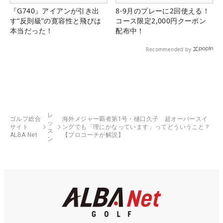
『G740』アイアンが引き出
8-9月のプレーに2回使える！
す“反則級”の寛容性と飛びは
コース限定2,000円クーポン
本当だった！
配布中！
Recommended by
レ
ゴルフ総合
海外メジャー覇者第1号・樋口久子 超オーバースイ
ッ
サイト
ングでも「理にかなっています」ってどういうこと？
ス
ALBA Net
【プロコーチが解説】
ン