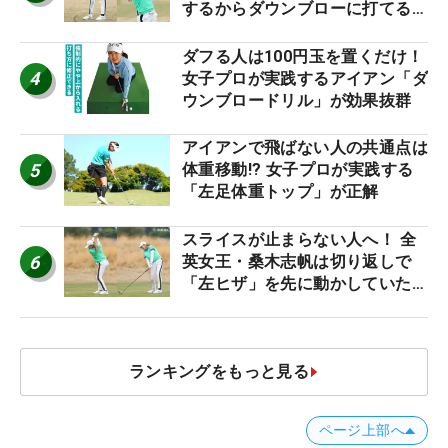
するからダウンブローに打てる #
優勝者のスイング
ダフる人は100円玉を置くだけ！
4
女子プロが実践するアイアン「ダ
ウンブロードリル」が効果抜群
アイアンで飛ばない人の共通点は
5
体重移動!? 女子プロが実践する
「左足体重トップ」が正解
スライスが止まらない人へ！ 全
6
英女王・桑木志帆は切り返しで
「左ヒザ」を先に動かしていた
#優勝者のスイング
ランキングをもっと見る
ページ上部へ