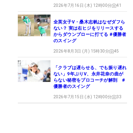
2026年7月16日 (木) 12時00分
41
全英女子V・桑木志帆はなぜダフら
ない？ 実は右ヒジをリリースする
からダウンブローに打てる #優勝者
のスイング
2026年8月3日 (月) 15時30分
45
「クラブは遅らせる、でも振り遅れ
ない」9年ぶりV、永井花奈の曲が
らない秘密をプロコーチが解剖 #
優勝者のスイング
2026年7月15日 (水) 12時00分
33