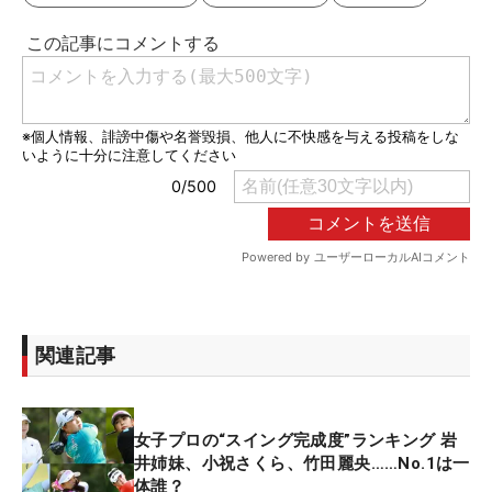
関連記事
女子プロの“スイング完成度”ランキング 岩
井姉妹、小祝さくら、竹田麗央……No.1は一
体誰？