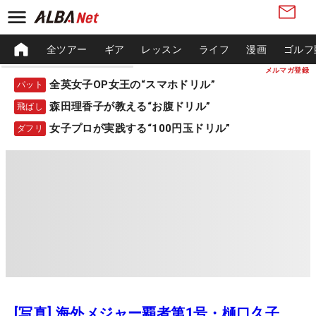
全ツアー
ギア
レッスン
ライフ
漫画
ゴルフ
メルマガ登録
全英女子OP女王の“スマホドリル”
パット
森田理香子が教える“お腹ドリル”
飛ばし
女子プロが実践する“100円玉ドリル”
ダフリ
[写真] 海外メジャー覇者第1号・樋口久子