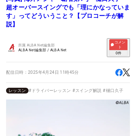
超オーバースイングでも「理にかなっていま
す」ってどういうこと？【プロコーチが解
説】
コメン
所属
ALBA Net編集部
ト
ALBA Net編集部
/
ALBA Net
0
件
配信日時：
2025年4月24日 11時45分
レッスン
#
ドライバーレッスン
#
スイング解説
#
樋口久子