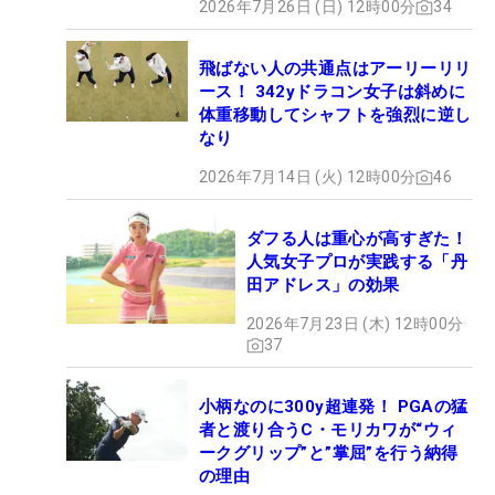
2026年7月26日 (日) 12時00分
34
飛ばない人の共通点はアーリーリリ
ース！ 342yドラコン女子は斜めに
体重移動してシャフトを強烈に逆し
なり
2026年7月14日 (火) 12時00分
46
ダフる人は重心が高すぎた！
人気女子プロが実践する「丹
田アドレス」の効果
2026年7月23日 (木) 12時00分
37
小柄なのに300y超連発！ PGAの猛
者と渡り合うC・モリカワが“ウィ
ークグリップ”と”掌屈”を行う納得
の理由