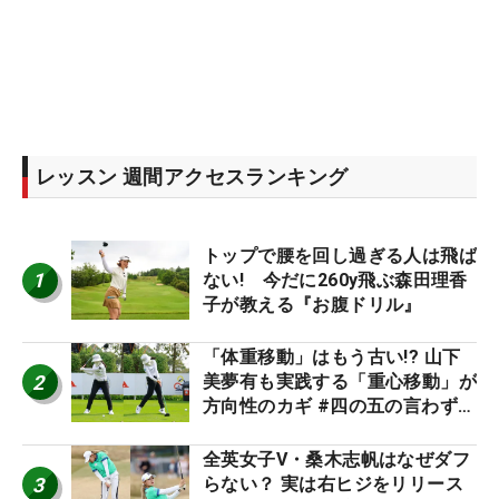
レッスン 週間アクセスランキング
トップで腰を回し過ぎる人は飛ば
1
ない! 今だに260y飛ぶ森田理香
子が教える『お腹ドリル』
「体重移動」はもう古い!? 山下
2
美夢有も実践する「重心移動」が
方向性のカギ #四の五の言わず振
り氣れ
全英女子V・桑木志帆はなぜダフ
3
らない？ 実は右ヒジをリリース