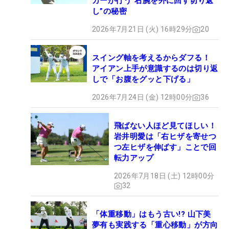
カーが行う”右腕を外に回す切り返
し”の秘密
2026年7月21日 (火) 16時29分
20
スイング軸を考えるからダフる！
アイアン上手が意識するのは切り返
しで「お腹をグッと下げる」
2026年7月24日 (金) 12時00分
36
飛ばない人ほど見てほしい！
岩井明愛は「右ヒザを寄せつ
つ左ヒザを伸ばす」ことで回
転力アップ
2026年7月18日 (土) 12時00分
32
「体重移動」はもう古い!? 山下美
夢有も実践する「重心移動」が方向