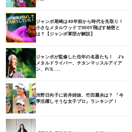
ジャンボ尾崎は40年前から時代を先取り！
小さなメタルウッドで300Y飛ばす秘密と
は？【ジャンボ軍団が解説】
ジャンボが監修した往年の名器たち！ J's
メタルドライバー、チタンマッスルアイア
ン、P/S……
渋野日向子に岩井姉妹、竹田麗央は？ 「今
季活躍しそうな女子プロ」ランキング！