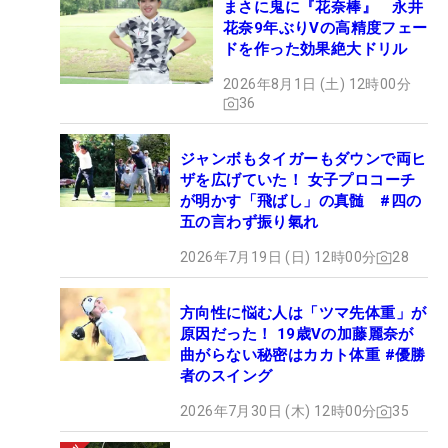
まさに鬼に『花奈棒』 永井
花奈9年ぶりVの高精度フェー
ドを作った効果絶大ドリル
2026年8月1日 (土) 12時00分
36
ジャンボもタイガーもダウンで両ヒ
ザを広げていた！ 女子プロコーチ
が明かす「飛ばし」の真髄 #四の
五の言わず振り氣れ
2026年7月19日 (日) 12時00分
28
方向性に悩む人は「ツマ先体重」が
原因だった！ 19歳Vの加藤麗奈が
曲がらない秘密はカカト体重 #優勝
者のスイング
2026年7月30日 (木) 12時00分
35