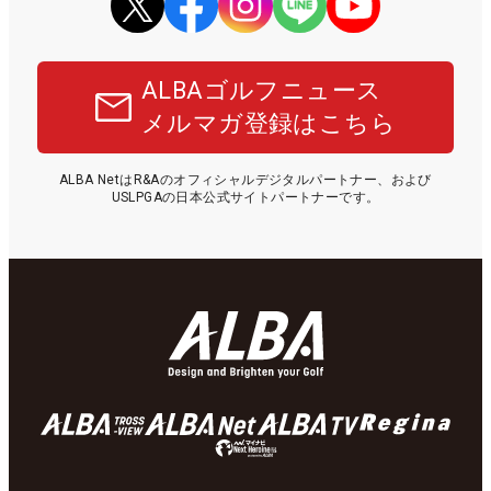
ALBAゴルフニュース
メルマガ登録はこちら
ALBA NetはR&Aのオフィシャルデジタルパートナー、および
USLPGAの日本公式サイトパートナーです。