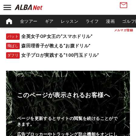
全ツアー
ギア
レッスン
ライフ
漫画
ゴルフ
メルマガ登録
全英女子OP女王の“スマホドリル”
パット
森田理香子が教える“お腹ドリル”
飛ばし
女子プロが実践する“100円玉ドリル”
ダフリ
このページが表示されるお客様へ
ページを更新するとサイトの閲覧を続けることがで
きます。
広告ブロッカーやトラッキング防止機能をオンにし