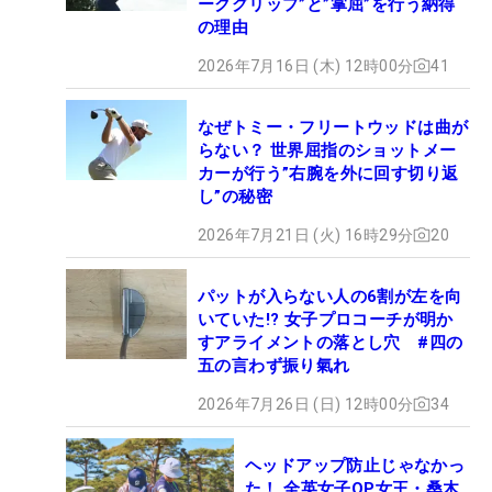
ークグリップ”と”掌屈”を行う納得
の理由
2026年7月16日 (木) 12時00分
41
なぜトミー・フリートウッドは曲が
らない？ 世界屈指のショットメー
カーが行う”右腕を外に回す切り返
し”の秘密
2026年7月21日 (火) 16時29分
20
パットが入らない人の6割が左を向
いていた!? 女子プロコーチが明か
すアライメントの落とし穴 #四の
五の言わず振り氣れ
2026年7月26日 (日) 12時00分
34
ヘッドアップ防止じゃなかっ
た！ 全英女子OP女王・桑木