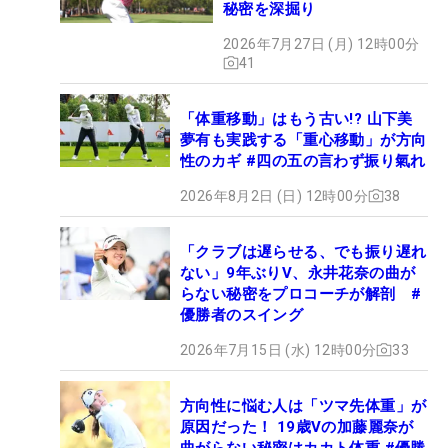
秘密を深掘り
2026年7月27日 (月) 12時00分
41
「体重移動」はもう古い!? 山下美
夢有も実践する「重心移動」が方向
性のカギ #四の五の言わず振り氣れ
2026年8月2日 (日) 12時00分
38
「クラブは遅らせる、でも振り遅れ
ない」9年ぶりV、永井花奈の曲が
らない秘密をプロコーチが解剖 #
優勝者のスイング
2026年7月15日 (水) 12時00分
33
方向性に悩む人は「ツマ先体重」が
原因だった！ 19歳Vの加藤麗奈が
曲がらない秘密はカカト体重 #優勝