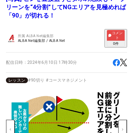
リーンを“4分割”してNGエリアを見極めれば
「90」が切れる！
コメン
所属
ALBA Net編集部
ト
ALBA Net編集部
/
ALBA Net
0
件
配信日時：
2024年6月10日 17時30分
レッスン
#
90切り
#
コースマネジメント