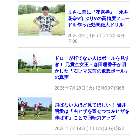
まさに鬼に『花奈棒』 永井
花奈9年ぶりVの高精度フェー
ドを作った効果絶大ドリル
2026年8月1日 (土) 12時00分
36
ドローが打てない人はボールを見す
ぎ！ 元賞金女王・森田理香子が明
かした「右ツマ先前の仮想ボール」
の真実
2026年7月28日 (火) 12時00分
68
飛ばない人ほど見てほしい！ 岩井
明愛は「右ヒザを寄せつつ左ヒザを
伸ばす」ことで回転力アップ
2026年7月18日 (土) 12時00分
32