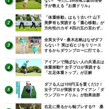
1
ない! 今だに260y飛ぶ森田理香
子が教える『お腹ドリル』
「体重移動」はもう古い!? 山下
2
美夢有も実践する「重心移動」が
方向性のカギ #四の五の言わず振
り氣れ
全英女子V・桑木志帆はなぜダフ
3
らない？ 実は右ヒジをリリース
するからダウンブローに打てる #
優勝者のスイング
アイアンで飛ばない人の共通点は
4
体重移動!? 女子プロが実践する
「左足体重トップ」が正解
ダフる人は100円玉を置くだけ！
5
女子プロが実践するアイアン「ダ
ウンブロードリル」が効果抜群
右足に乗るから軸ブレする!? 桑