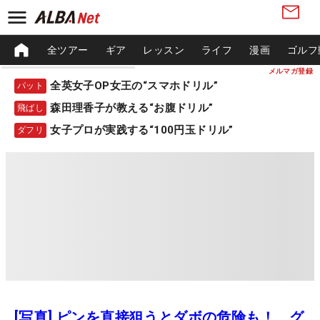
全ツアー
ギア
レッスン
ライフ
漫画
ゴルフ
メルマガ登録
全英女子OP女王の“スマホドリル”
パット
森田理香子が教える“お腹ドリル”
飛ばし
女子プロが実践する“100円玉ドリル”
ダフリ
[写真] ピンを直接狙うとダボの危険も！ グ