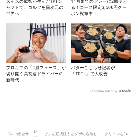
スイスの叡智が生んだTPTシ
11月までのプレーに2回使え
ャフトで、ゴルフを異次元の
る！コース限定3,500円クー
世界へ
ポン配布中！
プロギアの「4層フェース」が
パターこじらせ記者が
切り開く高初速ドライバーの
「TRTL」で大改善
新時代
Recommended by
レ
ゴルフ総合サ
ピンを直接狙うとダボの危険も！ グリーンを“4
ッ