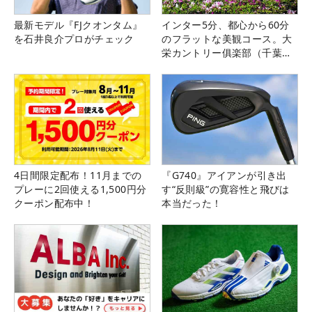
最新モデル『FJクオンタム』
インター5分、都心から60分
を石井良介プロがチェック
のフラットな美観コース。大
栄カントリー俱楽部（千葉
県）
4日間限定配布！11月までの
『G740』アイアンが引き出
プレーに2回使える1,500円分
す“反則級”の寛容性と飛びは
クーポン配布中！
本当だった！