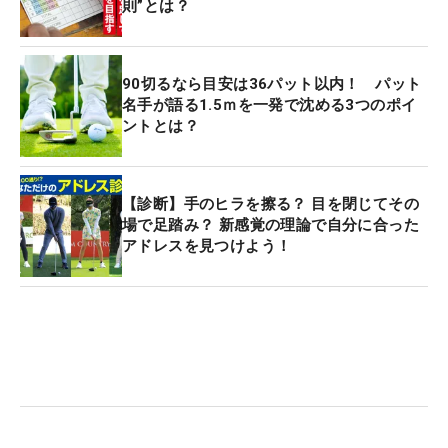
則”とは？
90切るなら目安は36パット以内！ パット
名手が語る1.5ｍを一発で沈める3つのポイ
ントとは？
【診断】手のヒラを擦る？ 目を閉じてその
場で足踏み？ 新感覚の理論で自分に合った
アドレスを見つけよう！