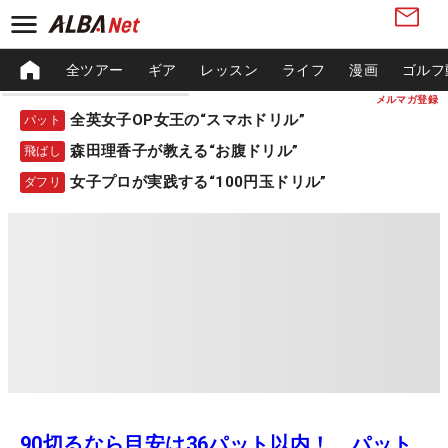
全ツアー
ギア
レッスン
ライフ
漫画
ゴルフ
メルマガ登録
全英女子OP女王の“スマホドリル”
パット
森田理香子が教える“お腹ドリル”
飛ばし
女子プロが実践する“100円玉ドリル”
ダフリ
90切るなら目安は36パット以内！ パット