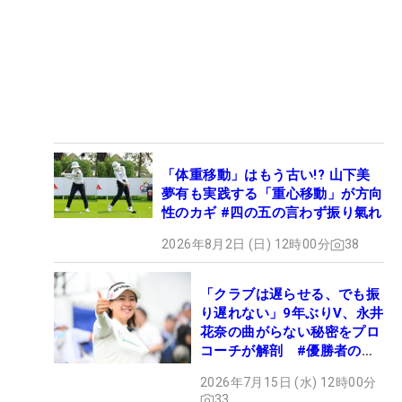
「体重移動」はもう古い!? 山下美
夢有も実践する「重心移動」が方向
性のカギ #四の五の言わず振り氣れ
2026年8月2日 (日) 12時00分
38
「クラブは遅らせる、でも振
り遅れない」9年ぶりV、永井
花奈の曲がらない秘密をプロ
コーチが解剖 #優勝者のス
イング
2026年7月15日 (水) 12時00分
33