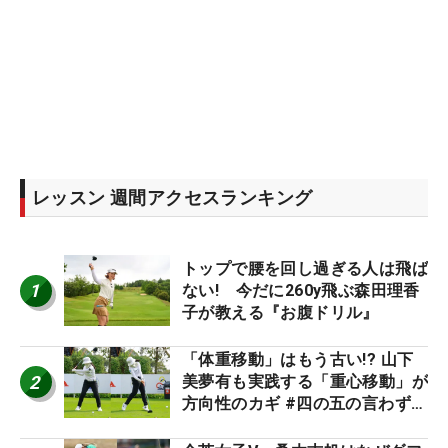
レッスン 週間アクセスランキング
トップで腰を回し過ぎる人は飛ば
1
ない! 今だに260y飛ぶ森田理香
子が教える『お腹ドリル』
「体重移動」はもう古い!? 山下
2
美夢有も実践する「重心移動」が
方向性のカギ #四の五の言わず振
り氣れ