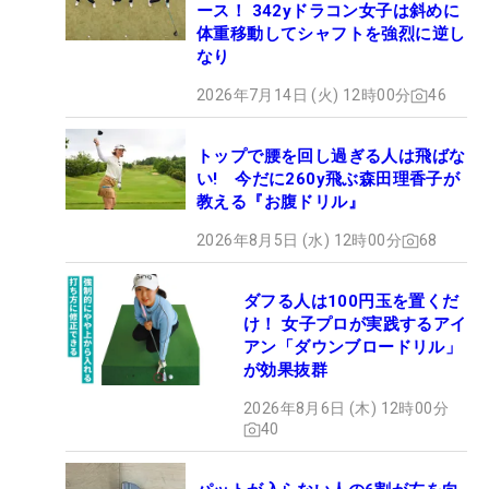
ース！ 342yドラコン女子は斜めに
体重移動してシャフトを強烈に逆し
なり
2026年7月14日 (火) 12時00分
46
トップで腰を回し過ぎる人は飛ばな
い! 今だに260y飛ぶ森田理香子が
教える『お腹ドリル』
2026年8月5日 (水) 12時00分
68
ダフる人は100円玉を置くだ
け！ 女子プロが実践するアイ
アン「ダウンブロードリル」
が効果抜群
2026年8月6日 (木) 12時00分
40