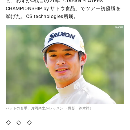
と、わずか4戦目の21年「JAPAN PLAYERS
CHAMPIONSHIP by サトウ食品」でツアー初優勝を
挙げた。CS technologies所属。
パットの名手、片岡尚之がレッスン （撮影：鈴木祥）
◇ ◇ ◇