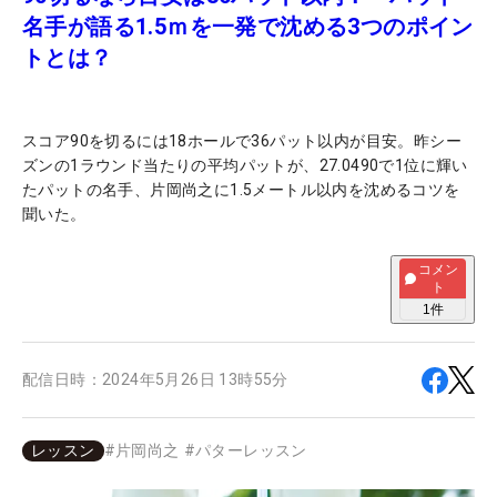
名手が語る1.5ｍを一発で沈める3つのポイン
トとは？
スコア90を切るには18ホールで36パット以内が目安。昨シー
ズンの1ラウンド当たりの平均パットが、27.0490で1位に輝い
たパットの名手、片岡尚之に1.5メートル以内を沈めるコツを
聞いた。
コメン
ト
1
件
配信日時：
2024年5月26日 13時55分
レッスン
#
片岡尚之
#
パターレッスン