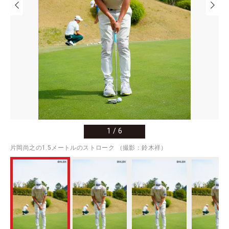
1
/
6
片岡尚之の1.5メートルのストローク （撮影：鈴木祥）