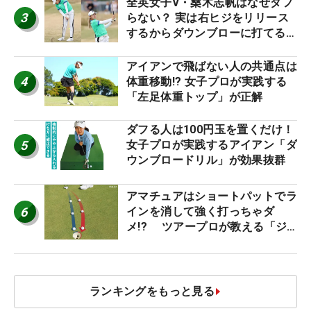
全英女子V・桑木志帆はなぜダフ
3
らない？ 実は右ヒジをリリース
するからダウンブローに打てる #
優勝者のスイング
アイアンで飛ばない人の共通点は
4
体重移動!? 女子プロが実践する
「左足体重トップ」が正解
ダフる人は100円玉を置くだけ！
5
女子プロが実践するアイアン「ダ
ウンブロードリル」が効果抜群
アマチュアはショートパットでラ
6
インを消して強く打っちゃダ
メ!? ツアープロが教える「ジ
ャストタッチ」なら3パットが激
減するワケ
ランキングをもっと見る