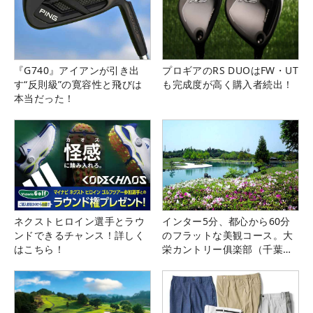
『G740』アイアンが引き出
プロギアのRS DUOはFW・UT
す“反則級”の寛容性と飛びは
も完成度が高く購入者続出！
本当だった！
ネクストヒロイン選手とラウ
インター5分、都心から60分
ンドできるチャンス！詳しく
のフラットな美観コース。大
はこちら！
栄カントリー俱楽部（千葉
県）