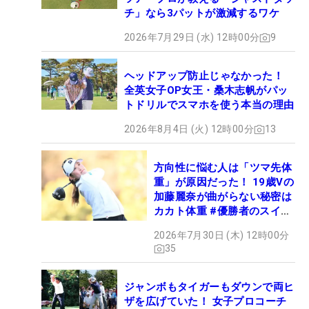
チ」なら3パットが激減するワケ
2026年7月29日 (水) 12時00分
9
ヘッドアップ防止じゃなかった！
全英女子OP女王・桑木志帆がパッ
トドリルでスマホを使う本当の理由
2026年8月4日 (火) 12時00分
13
方向性に悩む人は「ツマ先体
重」が原因だった！ 19歳Vの
加藤麗奈が曲がらない秘密は
カカト体重 #優勝者のスイン
グ
2026年7月30日 (木) 12時00分
35
ジャンボもタイガーもダウンで両ヒ
ザを広げていた！ 女子プロコーチ