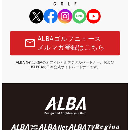
ALBAゴルフニュース
メルマガ登録はこちら
ALBA NetはR&Aのオフィシャルデジタルパートナー、および
USLPGAの日本公式サイトパートナーです。