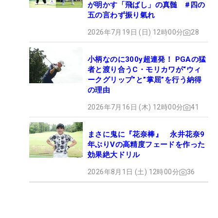
が明かす「飛ばし」の真髄 #四の
五の言わず振り氣れ
2026年7月19日 (日) 12時00分
28
小柄なのに300y超連発！ PGAの猛
者と渡り合うC・モリカワが“ウィ
ークグリップ”と”掌屈”を行う納得
の理由
2026年7月16日 (木) 12時00分
41
まさに鬼に『花奈棒』 永井花奈9
年ぶりVの高精度フェードを作った
効果絶大ドリル
2026年8月1日 (土) 12時00分
36