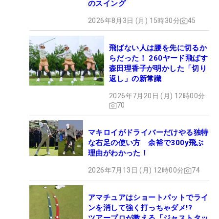
のスイング
2026年8月3日 (月) 15時30分
45
飛ばない人は腰を先に切るか
らだった！ 260ヤード飛ばす
森田理香子が明かした「切り
返し」の新常識
2026年7月20日 (月) 12時00分
70
マキロイがドライバーだけやる独特
な右足の使い方 余裕で300y飛ぶ
理由がわかった！
2026年7月13日 (月) 12時00分
74
アマチュアはショートパットでライ
ンを消して強く打っちゃダメ!?
ツアープロが教える「ジャストタッ