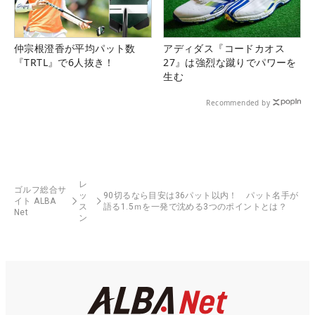
仲宗根澄香が平均パット数
アディダス『コードカオス
『TRTL』で6人抜き！
27』は強烈な蹴りでパワーを
生む
Recommended by
レ
ゴルフ総合サ
ッ
90切るなら目安は36パット以内！ パット名手が
イト ALBA
ス
語る1.5ｍを一発で沈める3つのポイントとは？
Net
ン